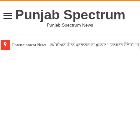
Punjab Spectrum
Punjab Spectrum News
Entertainment News – ਕਮੇਡੀਅਨ ਚੰਦਨ ਪ੍ਰਭਾਕਰ ਦਾ ਖੁਲਾਸਾ ! ”ਲਾਫਟਰ ਚੈਲੇਂਜ” ”ਚੋਂ ਰ
Jalandhar – ਧੋਖੇਬਾਜ਼ ਏਜੰਟ ਦੇ ਧੱਕੇ ਚੜ੍ਹਿਆ ਪੰਜਾਬੀ ਨੌਜਵਾਨ, ਸੁਣਾਈ ਹੱਡਬੀਤੀ