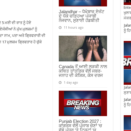
Ente
Jalandhar – ਧੋਖੇਬਾਜ਼ ਏਜੰਟ
ਖੁਲਾਸ
ਦੇ ਧੱਕੇ ਚੜ੍ਹਿਆ ਪੰਜਾਬੀ
ਮੇਕਰਸ
ਨੌਜਵਾਨ, ਸੁਣਾਈ ਹੱਡਬੀਤੀ
 5 ਮਈ ਦੀ ਰਾਤ ਨੂੰ ਹੋਏ
Jala
11 hours ago
ਆਂ ਨੇ ਮੁੱਖ ਮੁਲਜ਼ਮਾਂ ਨੂੰ
ਨੂੰ 
ਦਾ ਨਾਮ, ਪਤਾ ਅਤੇ ਗ੍ਰਿਫਤਾਰੀ ਦੀ
17 ਮੁਲਜ਼ਮ ਗ੍ਰਿਫਤਾਰ ਹੋ ਚੁੱਕੇ
Canada ਤੋਂ ਆਈ ਲੜਕੀ ਨਾਲ
ਕਥਿਤ ਤਾਂਤਰਿਕ ਵੱਲੋਂ ਜਬਰ-
ਜਨਾਹ ਦੀ ਕੋਸ਼ਿਸ਼, ਕੇਸ ਦਰਜ
1 day ago
Jala
ਸੁਣਾ
Jala
ਨੂੰ 
Punjab Election 2027 :
ਕਾਂਗਰਸ ਵੱਲੋਂ ਪੰਜਾਬ ਚੋਣਾਂ ‘ਚ
ਵੱਡੇ ਪੱਧਰ ‘ਤੇ ਟਿਕਟਾਂ ‘ਚ