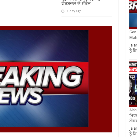
ਫੇਰਬਦਲ ਦੇ ਸੰਕੇਤ
1 day ago
Gen-
Moh
Jala
ਨੂੰ 
Aish
ਮਿਹਨ
ਐਸ਼ਵ
Jala
ਨੂੰ 