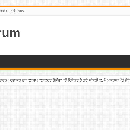
and Conditions
rum
ਨ ਪ੍ਰਭਾਕਰ ਦਾ ਖੁਲਾਸਾ ! ”ਲਾਫਟਰ ਚੈਲੇਂਜ” ”ਚੋਂ ਰਿਜੈਕਟ ਹੋ ਗਏ ਸੀ ਕਪਿਲ, ਮੈਂ ਮੇਕਰਸ ਅੱਗੇ ਜੋੜੇ