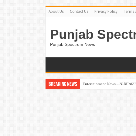
About Us
Contact Us
Privacy Policy
Terms 
Punjab Spect
Punjab Spectrum News
Breaking News
Entertainment News – ਕਮੇਡੀਅਨ ਚੰਦ