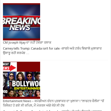
CM Joseph Vijay ਦਾ ਨਹੀਂ ਹੋਵੇਗਾ ਤਲਾਕ
Carney tells Trump: Canada isn’t for sale -ਕਾਰਨੇ ਅਤੇ ਟਰੰਪ ਵਿਚਾਲੇ ਮੁਲਾਕਾਤ
ਉਸਾਰੂ ਰਹੀ ਸਰਪੰਚ …
Entertainment News – ਕਮੇਡੀਅਨ ਚੰਦਨ ਪ੍ਰਭਾਕਰ ਦਾ ਖੁਲਾਸਾ ! ”ਲਾਫਟਰ ਚੈਲੇਂਜ” ”ਚੋਂ
ਰਿਜੈਕਟ ਹੋ ਗਏ ਸੀ ਕਪਿਲ, ਮੈਂ ਮੇਕਰਸ ਅੱਗੇ ਜੋੜੇ ਸੀ ਹੱਥ