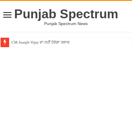
Punjab Spectrum
Punjab Spectrum News
CM Joseph Vijay ਦਾ ਨਹੀਂ ਹੋਵੇਗਾ ਤਲਾਕ
Entertainment News – ਕਮੇਡੀਅਨ ਚੰਦਨ ਪ੍ਰਭਾਕਰ ਦਾ ਖੁਲਾਸਾ ! ”ਲਾਫਟਰ ਚੈਲੇਂਜ” ”ਚੋਂ ਰ