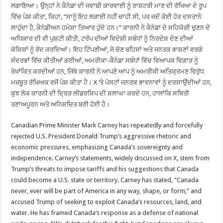
ਲਗਾਇਆ। ਉਨ੍ਹਾਂ ਨੇ ਕੈਨੇਡਾ ਦੀ ਜਵਾਬੀ ਕਾਰਵਾਈ ਨੂੰ ਰਾਸ਼ਟਰੀ ਮਾਣ ਦੀ ਰੱਖਿਆ ਦੇ ਰੂਪ
ਵਿੱਚ ਪੇਸ਼ ਕੀਤਾ, ਕਿਹਾ, “ਸਾਨੂੰ ਇਹ ਲੜਾਈ ਨਹੀਂ ਚਾਹੀ ਸੀ, ਪਰ ਜਦੋਂ ਕੋਈ ਹੋਰ ਦਸਤਾਨੇ
ਲਾਹੁੰਦਾ ਹੈ, ਕੈਨੇਡੀਅਨ ਹਮੇਸ਼ਾ ਤਿਆਰ ਹੁੰਦੇ ਹਨ।” ਕਾਰਨੀ ਨੇ ਕੈਨੇਡਾ ਦੇ ਸਹਿਯੋਗੀ ਚੁਣਨ ਦੇ
ਅਧਿਕਾਰ ਦੀ ਵੀ ਪੁਸ਼ਟੀ ਕੀਤੀ, ਟਰੰਪ ਦੀਆਂ ਵਿਦੇਸ਼ੀ ਸਬੰਧਾਂ ਨੂੰ ਨਿਰਦੇਸ਼ ਦੇਣ ਦੀਆਂ
ਕੋਸ਼ਿਸ਼ਾਂ ਨੂੰ ਰੱਦ ਕਰਦਿਆਂ। ਇਹ ਟਿੱਪਣੀਆਂ, ਜੋ ਚੋਣ ਬਹਿਸਾਂ ਅਤੇ ਜਨਤਕ ਭਾਸ਼ਣਾਂ ਵਰਗੇ
ਸੰਦਰਭਾਂ ਵਿੱਚ ਕੀਤੀਆਂ ਗਈਆਂ, ਅਮਰੀਕਾ-ਕੈਨੇਡਾ ਸਬੰਧਾਂ ਵਿੱਚ ਵਿਆਪਕ ਵਿਗਾੜ ਨੂੰ
ਰੇਖਾਂਕਿਤ ਕਰਦੀਆਂ ਹਨ, ਜਿੱਥੇ ਕਾਰਨੀ ਨੇ ਆਪਣੇ ਆਪ ਨੂੰ ਅਮਰੀਕੀ ਅਤਿਕ੍ਰਮਣ ਵਿਰੁੱਧ
ਮਜ਼ਬੂਤ ਰੱਖਿਅਕ ਵਜੋਂ ਪੇਸ਼ ਕੀਤਾ ਹੈ। X ‘ਤੇ ਪੋਸਟਾਂ ਜਨਤਕ ਭਾਵਨਾਵਾਂ ਨੂੰ ਦਰਸਾਉਂਦੀਆਂ ਹਨ,
ਕੁਝ ਲੋਕ ਕਾਰਨੀ ਦੀ ਦ੍ਰਿੜ ਲੀਡਰਸ਼ਿਪ ਦੀ ਸ਼ਲਾਘਾ ਕਰਦੇ ਹਨ, ਹਾਲਾਂਕਿ ਸਥਿਤੀ
ਤਣਾਅਪੂਰਨ ਅਤੇ ਅਨਿਸ਼ਚਿਤ ਬਣੀ ਹੋਈ ਹੈ।
Canadian Prime Minister Mark Carney has repeatedly and forcefully
rejected U.S. President Donald Trump’s aggressive rhetoric and
economic pressures, emphasizing Canada’s sovereignty and
independence. Carney’s statements, widely discussed on X, stem from
Trump’s threats to impose tariffs and his suggestions that Canada
could become a U.S. state or territory. Carney has stated, “Canada
never, ever will be part of America in any way, shape, or form,” and
accused Trump of seeking to exploit Canada’s resources, land, and
water. He has framed Canada’s response as a defense of national