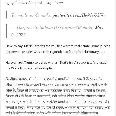
-ਗੁਰਪ੍ਰੀਤ ਸਿੰਘ ਸਹੋਤਾ । ਸਰੀ । ਚੜ੍ਹਦੀ ਕਲਾ
Trump loves Canada.
pic.twitter.com/He9JvUSl9v
— Gurpreet S. Sahota (@GurpreetSSahota)
May
6, 2025
Have to say, Mark Carney’s “As you know from real estate, some places
are never for sale” was a deft rejoinder to Trump’s delusionary rant.
He even got Trump to agree with a “That’s true” response. And used
the White House as an example.
ਕੈਨੇਡੀਅਨ ਪ੍ਰਧਾਨ ਮੰਤਰੀ ਮਾਰਕ ਕਾਰਨੀ ਨੇ ਅਮਰੀਕੀ ਰਾਸ਼ਟਰਪਤੀ ਡੋਨਾਲਡ ਟਰੰਪ
ਦੀਆਂ ਹਮਲਾਵਰ ਬਿਆਨਬਾਜ਼ੀ ਅਤੇ ਆਰਥਿਕ ਦਬਾਅ ਨੂੰ ਵਾਰ-ਵਾਰ ਅਤੇ ਸਖ਼ਤੀ ਨਾਲ ਰੱਦ
ਕੀਤਾ ਹੈ, ਕੈਨੇਡਾ ਦੀ ਸਾਰਵਭੌਮਤਾ ਅਤੇ ਸੁਤੰਤਰਤਾ ‘ਤੇ ਜ਼ੋਰ ਦਿੱਤਾ ਹੈ। ਕਾਰਨੀ ਦੇ ਬਿਆਨ,
ਜਿਨ੍ਹਾਂ ਦੀ X ‘ਤੇ ਵਿਆਪਕ ਚਰਚਾ ਹੋਈ, ਟਰੰਪ ਦੀਆਂ ਟੈਰਿਫ ਲਗਾਉਣ ਦੀਆਂ ਧਮਕੀਆਂ
ਅਤੇ ਇਸ ਸੁਝਾਅ ਤੋਂ ਪੈਦਾ ਹੋਏ ਹਨ ਕਿ ਕੈਨੇਡਾ ਅਮਰੀਕਾ ਦਾ ਰਾਜ ਜਾਂ ਖੇਤਰ ਬਣ ਸਕਦਾ ਹੈ।
ਕਾਰਨੀ ਨੇ ਕਿਹਾ, “ਕੈਨੇਡਾ ਕਦੇ ਵੀ, ਕਿਸੇ ਵੀ ਤਰ੍ਹਾਂ, ਅਮਰੀਕਾ ਦਾ ਹਿੱਸਾ ਨਹੀਂ ਬਣੇਗਾ,” ਅਤੇ
ਟਰੰਪ ‘ਤੇ ਕੈਨੇਡਾ ਦੇ ਸਰੋਤਾਂ, ਜ਼ਮੀਨ ਅਤੇ ਪਾਣੀ ਦਾ ਸ਼ੋਸ਼ਣ ਕਰਨ ਦੀ ਕੋਸ਼ਿਸ਼ ਦਾ ਦੋਸ਼