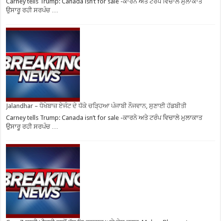
Carney tells Trump: Canada isn’t for sale -ਕਾਰਨੇ ਅਤੇ ਟਰੰਪ ਵਿਚਾਲੇ ਮੁਲਾਕਾਤ
ਉਸਾਰੂ ਰਹੀ ਸਰਪੰਚ …
Jalandhar – ਧੋਖੇਬਾਜ਼ ਏਜੰਟ ਦੇ ਧੱਕੇ ਚੜ੍ਹਿਆ ਪੰਜਾਬੀ ਨੌਜਵਾਨ, ਸੁਣਾਈ ਹੱਡਬੀਤੀ
Carney tells Trump: Canada isn’t for sale -ਕਾਰਨੇ ਅਤੇ ਟਰੰਪ ਵਿਚਾਲੇ ਮੁਲਾਕਾਤ
ਉਸਾਰੂ ਰਹੀ ਸਰਪੰਚ …