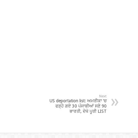
Next
US deportation list: ਅਮਰੀਕਾ ‘ਚ
ਫੜ੍ਹੇ ਗਏ 30 ਪੰਜਾਬੀਆਂ ਸਣੇ 90
ਭਾਰਤੀ, ਦੇਖੋ ਪੂਰੀ LIST