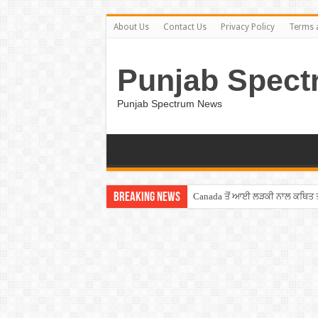
About Us
Contact Us
Privacy Policy
Terms 
Punjab Spect
Punjab Spectrum News
Breaking News
Canada ਤੋਂ ਆਈ ਲੜਕੀ ਨਾਲ ਕਥਿਤ ਤਾਂ
Salman Khan ਨੇ ਉਡਾਇਆ ਰੈਪਰ ਬਾ