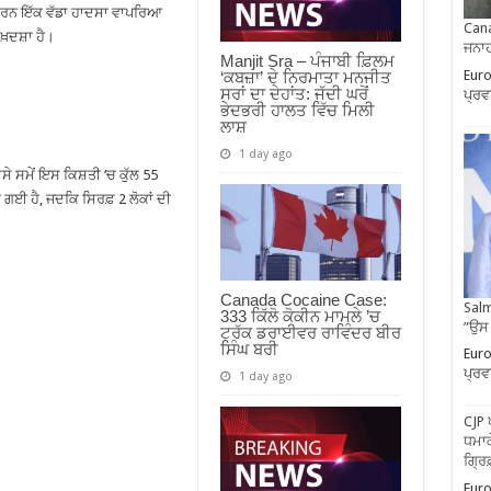
 ਕਾਰਨ ਇੱਕ ਵੱਡਾ ਹਾਦਸਾ ਵਾਪਰਿਆ
Cana
ਖ਼ਦਸ਼ਾ ਹੈ।
ਜਨਾਹ
Manjit Sra – ਪੰਜਾਬੀ ਫ਼ਿਲਮ
Euro
‘ਕਬਜ਼ਾ’ ਦੇ ਨਿਰਮਾਤਾ ਮਨਜੀਤ
ਸਰਾਂ ਦਾ ਦੇਹਾਂਤ: ਜੱਦੀ ਘਰੋਂ
ਪ੍ਰਵ
ਭੇਦਭਰੀ ਹਾਲਤ ਵਿੱਚ ਮਿਲੀ
ਲਾਸ਼
1 day ago
ੇ ਸਮੇਂ ਇਸ ਕਿਸ਼ਤੀ ‘ਚ ਕੁੱਲ 55
 ਹੋ ਗਈ ਹੈ, ਜਦਕਿ ਸਿਰਫ਼ 2 ਲੋਕਾਂ ਦੀ
Canada Cocaine Case:
Salm
333 ਕਿੱਲੋ ਕੋਕੀਨ ਮਾਮਲੇ ’ਚ
”ਉਸ
ਟਰੱਕ ਡਰਾਈਵਰ ਰਾਵਿੰਦਰ ਬੀਰ
ਸਿੰਘ ਬਰੀ
Euro
ਪ੍ਰਵ
1 day ago
CJP 
ਧਮਾਕ
ਗ੍ਰਿ
Euro