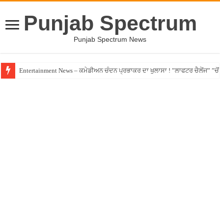
Punjab Spectrum
Punjab Spectrum News
Entertainment News – ਕਮੇਡੀਅਨ ਚੰਦਨ ਪ੍ਰਭਾਕਰ ਦਾ ਖੁਲਾਸਾ ! ”ਲਾਫਟਰ ਚੈਲੇਂਜ” ”ਚੋਂ ਰ