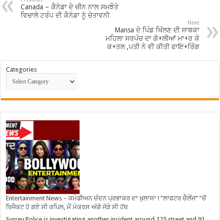
Canada – ਕੈਨੇਡਾ ਦੇ ਚੀਨ ਨਾਲ ਸਮਝੌਤੇ
ਵਿਚਾਲੇ ਟਰੰਪ ਦੀ ਕੈਨੇਡਾ ਨੂੰ ਚੇਤਾਵਨੀ
Next
Mansa ਦੇ ਪਿੰਡ ਖਿੱਲਣ ਦੀ ਸਾਬਕਾ
ਮਹਿਲਾ ਸਰਪੰਚ ਦਾ ਗੋ+ਲੀਆਂ ਮਾ+ਰ ਕੇ
ਕ+ਤਲ ,ਪਤੀ ਨੇ ਵੀ ਕੀਤੀ ਫਾਇ+ਰਿੰਗ
Categories
Entertainment News – ਕਮੇਡੀਅਨ ਚੰਦਨ ਪ੍ਰਭਾਕਰ ਦਾ ਖੁਲਾਸਾ ! ”ਲਾਫਟਰ ਚੈਲੇਂਜ” ”ਚੋਂ
ਰਿਜੈਕਟ ਹੋ ਗਏ ਸੀ ਕਪਿਲ, ਮੈਂ ਮੇਕਰਸ ਅੱਗੇ ਜੋੜੇ ਸੀ ਹੱਥ
Surrey Police is investigating another incident around 125 street and 91