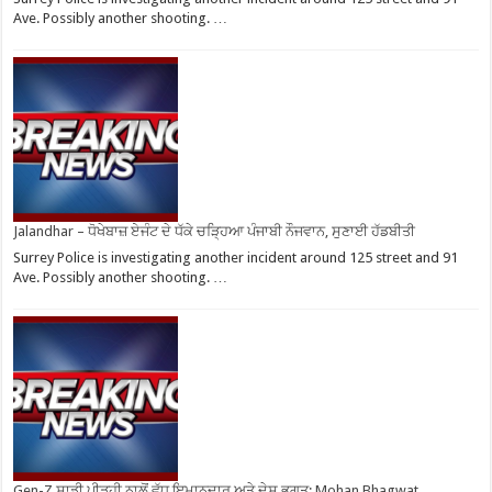
Ave. Possibly another shooting. …
Jalandhar – ਧੋਖੇਬਾਜ਼ ਏਜੰਟ ਦੇ ਧੱਕੇ ਚੜ੍ਹਿਆ ਪੰਜਾਬੀ ਨੌਜਵਾਨ, ਸੁਣਾਈ ਹੱਡਬੀਤੀ
Surrey Police is investigating another incident around 125 street and 91
Ave. Possibly another shooting. …
Gen-Z ਸਾਡੀ ਪੀੜ੍ਹੀ ਨਾਲੋਂ ਵੱਧ ਇਮਾਨਦਾਰ ਅਤੇ ਦੇਸ਼ ਭਗਤ: Mohan Bhagwat