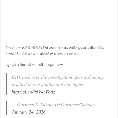
ਇਹ ਵੀ ਜਾਣਕਾਰੀ ਮਿਲੀ ਹੈ ਕਿ ਇਸੇ ਵਾਰਦਾਤ ਦੇ ਸ਼ੱਕ ਅਧੀਨ ਪੁਲਿਸ ਨੇ ਸੀਡਰ ਹਿੱਲ
ਇਲਾਕੇ ਵਿੱਚ ਇੱਕ ਘਰ ਕਈ ਘੰਟਿਆਂ ਦਾ ਘੇਰਿਆ ਹੋਇਆ ਹੈ।
-ਗੁਰਪ੍ਰੀਤ ਸਿੰਘ ਸਹੋਤਾ | ਸਰੀ | ਚੜ੍ਹਦੀ ਕਲਾ
IHIT took over the investigation after a shooting
resulted in one fatality and one injury.
https://t.co/96V4cFotlz
— Gurpreet S. Sahota (@GurpreetSSahota)
January 24, 2026