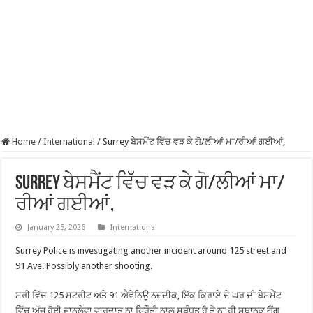
Home
/
International
/
Surrey ਬੇਸਮੈਂਟ ਵਿੱਚ ਵੜ ਕੇ ਗੋ/ਲੀਆਂ ਮਾ/ਰੀਆਂ ਗਈਆਂ,
Surrey ਬੇਸਮੈਂਟ ਵਿੱਚ ਵੜ ਕੇ ਗੋ/ਲੀਆਂ ਮਾ/
ਰੀਆਂ ਗਈਆਂ,
January 25, 2026
International
Surrey Police is investigating another incident around 125 street and
91 Ave. Possibly another shooting.
ਸਰੀ ਵਿੱਚ 125 ਸਟਰੀਟ ਅਤੇ 91 ਐਵੇਨਿਊ ਨਜ਼ਦੀਕ, ਇੱਕ ਕਿਰਾਏ ਦੇ ਘਰ ਦੀ ਬੇਸਮੈਂਟ
ਵਿੱਚ ਅੱਜ ਹੋਈ ਜਾਨਲੇਵਾ ਵਾਰਦਾਤ ਨਾ ਫਿਰੌਤੀ ਨਾਲ ਸਬੰਧਤ ਹੈ ਤੇ ਨਾ ਹੀ ਸਥਾਨਕ ਗੈਂਗ