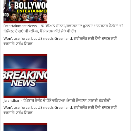
Entertainment News – ਕਮੇਡੀਅਨ ਚੰਦਨ ਪ੍ਰਭਾਕਰ ਦਾ ਖੁਲਾਸਾ ! ”ਲਾਫਟਰ ਚੈਲੇਂਜ” ”ਚੋਂ
ਰਿਜੈਕਟ ਹੋ ਗਏ ਸੀ ਕਪਿਲ, ਮੈਂ ਮੇਕਰਸ ਅੱਗੇ ਜੋੜੇ ਸੀ ਹੱਥ
Won’t use force, but US needs Greenland: ਗਰੀਨਲੈਂਡ ਲਈ ਫੌਜੀ ਤਾਕਤ ਨਹੀਂ
ਵਰਤਾਂਗੇ: ਟਰੰਪ ਸਿਰਫ …
Jalandhar – ਧੋਖੇਬਾਜ਼ ਏਜੰਟ ਦੇ ਧੱਕੇ ਚੜ੍ਹਿਆ ਪੰਜਾਬੀ ਨੌਜਵਾਨ, ਸੁਣਾਈ ਹੱਡਬੀਤੀ
Won’t use force, but US needs Greenland: ਗਰੀਨਲੈਂਡ ਲਈ ਫੌਜੀ ਤਾਕਤ ਨਹੀਂ
ਵਰਤਾਂਗੇ: ਟਰੰਪ ਸਿਰਫ …