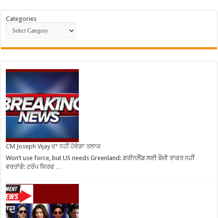
Categories
CM Joseph Vijay ਦਾ ਨਹੀਂ ਹੋਵੇਗਾ ਤਲਾਕ
Won’t use force, but US needs Greenland: ਗਰੀਨਲੈਂਡ ਲਈ ਫੌਜੀ ਤਾਕਤ ਨਹੀਂ
ਵਰਤਾਂਗੇ: ਟਰੰਪ ਸਿਰਫ …