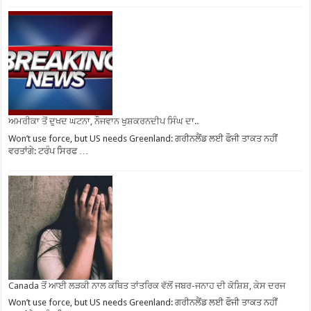
ਅਮਰੀਕਾ ਤੋਂ ਦੁਖਦ ਘਟਨਾ, ਨੌਜਵਾਨ ਖੁਸ਼ਕਰਨਦੀਪ ਸਿੰਘ ਦਾ..
Won’t use force, but US needs Greenland: ਗਰੀਨਲੈਂਡ ਲਈ ਫੌਜੀ ਤਾਕਤ ਨਹੀਂ
ਵਰਤਾਂਗੇ: ਟਰੰਪ ਸਿਰਫ …
Canada ਤੋਂ ਆਈ ਲੜਕੀ ਨਾਲ ਕਥਿਤ ਤਾਂਤਰਿਕ ਵੱਲੋਂ ਜਬਰ-ਜਨਾਹ ਦੀ ਕੋਸ਼ਿਸ਼, ਕੇਸ ਦਰਜ
Won’t use force, but US needs Greenland: ਗਰੀਨਲੈਂਡ ਲਈ ਫੌਜੀ ਤਾਕਤ ਨਹੀਂ