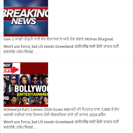
Gen-Z ਸਾਡੀ ਪੀੜ੍ਹੀ ਨਾਲੋਂ ਵੱਧ ਇਮਾਨਦਾਰ ਅਤੇ ਦੇਸ਼ ਭਗਤ: Mohan Bhagwat
Won’t use force, but US needs Greenland: ਗਰੀਨਲੈਂਡ ਲਈ ਫੌਜੀ ਤਾਕਤ ਨਹੀਂ
ਵਰਤਾਂਗੇ: ਟਰੰਪ ਸਿਰਫ …
Aishwarya Rai’s Cannes 2026 Gown 600 ਘੰਟੇ ਦੀ ਮਿਹਨਤ ਨਾਲ 7,000 ਤੋਂ ਵੱਧ
ਅਸਲੀ ਮੋਤੀਆਂ ਨਾਲ ਤਿਆਰ ਹੋਈ ਐਸ਼ਵਰਿਆ ਰਾਏ ਦੀ ਕਾਨਸ 2026 ਡਰੈੱਸ
Won’t use force, but US needs Greenland: ਗਰੀਨਲੈਂਡ ਲਈ ਫੌਜੀ ਤਾਕਤ ਨਹੀਂ
ਵਰਤਾਂਗੇ: ਟਰੰਪ ਸਿਰਫ …