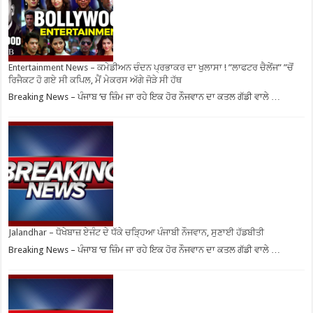
Entertainment News – ਕਮੇਡੀਅਨ ਚੰਦਨ ਪ੍ਰਭਾਕਰ ਦਾ ਖੁਲਾਸਾ ! ”ਲਾਫਟਰ ਚੈਲੇਂਜ” ”ਚੋਂ
ਰਿਜੈਕਟ ਹੋ ਗਏ ਸੀ ਕਪਿਲ, ਮੈਂ ਮੇਕਰਸ ਅੱਗੇ ਜੋੜੇ ਸੀ ਹੱਥ
Breaking News – ਪੰਜਾਬ ‘ਚ ਜ਼ਿੰਮ ਜਾ ਰਹੇ ਇਕ ਹੋਰ ਨੌਜਵਾਨ ਦਾ ਕਤਲ ਗੱਡੀ ਵਾਲੇ …
Jalandhar – ਧੋਖੇਬਾਜ਼ ਏਜੰਟ ਦੇ ਧੱਕੇ ਚੜ੍ਹਿਆ ਪੰਜਾਬੀ ਨੌਜਵਾਨ, ਸੁਣਾਈ ਹੱਡਬੀਤੀ
Breaking News – ਪੰਜਾਬ ‘ਚ ਜ਼ਿੰਮ ਜਾ ਰਹੇ ਇਕ ਹੋਰ ਨੌਜਵਾਨ ਦਾ ਕਤਲ ਗੱਡੀ ਵਾਲੇ …