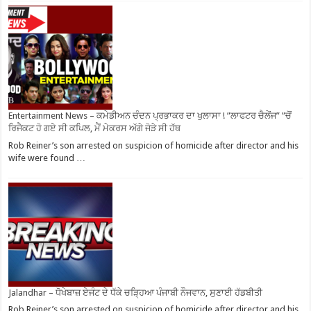
Entertainment News – ਕਮੇਡੀਅਨ ਚੰਦਨ ਪ੍ਰਭਾਕਰ ਦਾ ਖੁਲਾਸਾ ! ”ਲਾਫਟਰ ਚੈਲੇਂਜ” ”ਚੋਂ
ਰਿਜੈਕਟ ਹੋ ਗਏ ਸੀ ਕਪਿਲ, ਮੈਂ ਮੇਕਰਸ ਅੱਗੇ ਜੋੜੇ ਸੀ ਹੱਥ
Rob Reiner’s son arrested on suspicion of homicide after director and his
wife were found …
Jalandhar – ਧੋਖੇਬਾਜ਼ ਏਜੰਟ ਦੇ ਧੱਕੇ ਚੜ੍ਹਿਆ ਪੰਜਾਬੀ ਨੌਜਵਾਨ, ਸੁਣਾਈ ਹੱਡਬੀਤੀ
Rob Reiner’s son arrested on suspicion of homicide after director and his