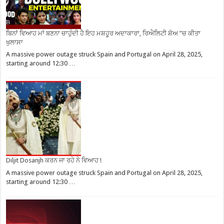
ਬਿਨਾਂ ਵਿਆਹ ਮਾਂ ਬਣਨਾ ਚਾਹੁੰਦੀ ਹੈ ਇਹ ਮਸ਼ਹੂਰ ਅਦਾਕਾਰਾ, ਰਿਐਲਿਟੀ ਸ਼ੋਅ ”ਚ ਕੀਤਾ
ਖੁਲਾਸਾ
A massive power outage struck Spain and Portugal on April 28, 2025,
starting around 12:30 …
Diljit Dosanjh ਕਰਨ ਜਾ ਰਹੇ ਨੇ ਵਿਆਹ !
A massive power outage struck Spain and Portugal on April 28, 2025,
starting around 12:30 …