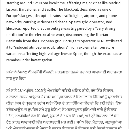
starting around 12:30 pm local time, affecting major cities like Madrid,
Lisbon, Barcelona, and Seville. The blackout, described as one of
Europe’s largest, disrupted trains, traffic lights, airports, and phone
networks, causing widespread chaos. Spain’s grid operator, Red
Eléctrica, reported that the outage was triggered by a “very strong
oscillation” in the electrical network, disconnecting the Iberian
Peninsula from the European grid. Portugal’s operator, REN, attributed
it to “induced atmospheric vibrations” from extreme temperature
variations affecting high-voltage lines in Spain, though the exact cause
remains under investigation.
ਸਪੇਨ ਨੇ ਨੈਸ਼ਨਲ ਐਮਰਜੈਂਸੀ ਐਲਾਨੀ, ਪੁਰਤਗਾਲ ਬਿਜਲੀ ਬੰਦ ਅਤੇ ਆਵਾਜਾਈ ਅਰਾਜਕਤਾ
ਨਾਲ ਜੂਝ ਰਿਹਾ
ਸਪੇਨ ਨੇ 28 ਅਪ੍ਰੈਲ, 2025 ਨੂੰ ਐਮਰਜੈਂਸੀ ਸਥਿਤੀ ਘੋਸ਼ਿਤ ਕੀਤੀ, ਜਦੋਂ ਇੱਕ ਵਿਸ਼ਾਲ,
ਅਣਜਾਣ ਬਿਜਲੀ ਆਊਟੇਜ ਨੇ ਸਪੇਨ ਅਤੇ ਪੁਰਤਗਾਲ ਦੇ ਜ਼ਿਆਦਾਤਰ ਹਿੱਸਿਆਂ ਨੂੰ ਪ੍ਰਭਾਵਿਤ
ਕੀਤਾ, ਜਿਸ ਦੇ ਪ੍ਰਭਾਵ ਫਰਾਂਸ ਅਤੇ ਅੰਡੋਰਾ ਦੇ ਕੁਝ ਹਿੱਸਿਆਂ ਵਿੱਚ ਵੀ ਦਿਖਾਈ ਦਿੱਤੇ। ਇਸ
ਬਲੈਕਆਊਟ, ਜੋ ਦੁਪਹਿਰ ਸਮੇਂ ਸ਼ੁਰੂ ਹੋਇਆ, ਨੇ ਮਹੱਤਵਪੂਰਨ ਬੁਨਿਆਦੀ ਢਾਂਚੇ ਨੂੰ ਵਿਗਾੜ
ਦਿੱਤਾ, ਰੇਲਗੱਡੀਆਂ ਰੋਕ ਦਿੱਤੀਆਂ, ਉਡਾਣਾਂ ਰੱਦ ਕਰ ਦਿੱਤੀਆਂ, ਅਤੇ ਟ੍ਰੈਫਿਕ ਲਾਈਟਾਂ ਬੰਦ
ਹੋਣ ਕਾਰਨ ਆਵਾਜਾਈ ਵਿੱਚ ਅਫਰਾਤਫਰੀ ਮਚ ਗਈ। ਸਪੇਨ ਵਿੱਚ, ਮੈਡਰਿਡ, ਅੰਡਾਲੂਸੀਆ
ਅਤੇ ਐਕਸਟ੍ਰੇਮਾਦੁਰਾ ਦੇ ਖੇਤਰਾਂ ਨੇ ਜਨਤਕ ਵਿਵਸਥਾ ਨੂੰ ਸੰਭਾਲਣ ਲਈ ਕੇਂਦਰੀ ਸਰਕਾਰ ਦੀ