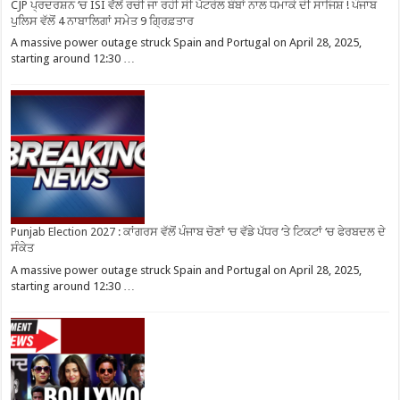
CJP ਪ੍ਰਦਰਸ਼ਨ ‘ਚ ISI ਵੱਲੋਂ ਰਚੀ ਜਾ ਰਹੀ ਸੀ ਪੈਟਰੋਲ ਬੰਬਾਂ ਨਾਲ ਧਮਾਕੇ ਦੀ ਸਾਜਿਸ਼ ! ਪੰਜਾਬ
ਪੁਲਿਸ ਵੱਲੋਂ 4 ਨਾਬਾਲਿਗਾਂ ਸਮੇਤ 9 ਗ੍ਰਿਫ਼ਤਾਰ
A massive power outage struck Spain and Portugal on April 28, 2025,
starting around 12:30 …
Punjab Election 2027 : ਕਾਂਗਰਸ ਵੱਲੋਂ ਪੰਜਾਬ ਚੋਣਾਂ ‘ਚ ਵੱਡੇ ਪੱਧਰ ‘ਤੇ ਟਿਕਟਾਂ ‘ਚ ਫੇਰਬਦਲ ਦੇ
ਸੰਕੇਤ
A massive power outage struck Spain and Portugal on April 28, 2025,
starting around 12:30 …