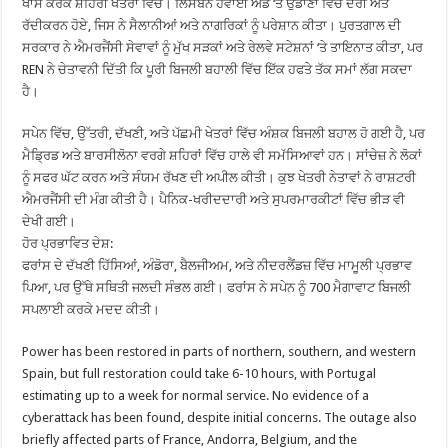
ਖਾਸ ਕਰਕੇ ਸ਼ਹਿਰੀ ਖੇਤਰਾਂ ਵਿੱਚ। ਲਿਸਬਨ ਹਵਾਈ ਅੱਡੇ ‘ਤੇ ਉਡਾਣਾਂ ਵਿੱਚ ਦੇਰੀ ਅਤੇ
ਰੱਦੀਕਰਨ ਹੋਏ, ਜਿਸ ਨੇ ਸੈਲਾਨੀਆਂ ਅਤੇ ਨਾਗਰਿਕਾਂ ਨੂੰ ਪਰੇਸ਼ਾਨ ਕੀਤਾ। ਪੁਰਤਗਾਲ ਦੀ
ਸਰਕਾਰ ਨੇ ਐਮਰਜੈਂਸੀ ਸੇਵਾਵਾਂ ਨੂੰ ਮੁੱਖ ਸੜਕਾਂ ਅਤੇ ਰੇਲਵੇ ਸਟੇਸ਼ਨਾਂ ‘ਤੇ ਤਾਇਨਾਤ ਕੀਤਾ, ਪਰ
REN ਨੇ ਚੇਤਾਵਨੀ ਦਿੱਤੀ ਕਿ ਪੂਰੀ ਬਿਜਲੀ ਬਹਾਲੀ ਵਿੱਚ ਇੱਕ ਹਫਤੇ ਤੱਕ ਸਮਾਂ ਲੱਗ ਸਕਦਾ
ਹੈ।
ਸਪੇਨ ਵਿੱਚ, ਉੱਤਰੀ, ਦੱਖਣੀ, ਅਤੇ ਪੱਛਮੀ ਖੇਤਰਾਂ ਵਿੱਚ ਅੰਸ਼ਕ ਬਿਜਲੀ ਬਹਾਲ ਹੋ ਗਈ ਹੈ, ਪਰ
ਮੈਡ੍ਰਿਡ ਅਤੇ ਬਾਰਸੀਲੋਨਾ ਵਰਗੇ ਸ਼ਹਿਰਾਂ ਵਿੱਚ ਹਾਲੇ ਵੀ ਸਮੱਸਿਆਵਾਂ ਹਨ। ਸਾਂਚੇਜ਼ ਨੇ ਲੋਕਾਂ
ਨੂੰ ਸਫਰ ਘੱਟ ਕਰਨ ਅਤੇ ਸੰਯਮ ਰੱਖਣ ਦੀ ਅਪੀਲ ਕੀਤੀ। ਕੁਝ ਖੇਤਰੀ ਨੇਤਾਵਾਂ ਨੇ ਰਾਸ਼ਟਰੀ
ਐਮਰਜੈਂਸੀ ਦੀ ਮੰਗ ਕੀਤੀ ਹੈ। ਪੈਨਿਕ-ਖਰੀਦਦਾਰੀ ਅਤੇ ਸੁਪਰਮਾਰਕੀਟਾਂ ਵਿੱਚ ਭੀੜ ਵੀ
ਦੇਖੀ ਗਈ।
ਹੋਰ ਪ੍ਰਭਾਵਿਤ ਦੇਸ਼:
ਫਰਾਂਸ ਦੇ ਦੱਖਣੀ ਹਿੱਸਿਆਂ, ਅੰਡੋਰਾ, ਬੈਲਜੀਅਮ, ਅਤੇ ਨੀਦਰਲੈਂਡਜ਼ ਵਿੱਚ ਮਾਮੂਲੀ ਪ੍ਰਭਾਵ
ਪਿਆ, ਪਰ ਉੱਥੇ ਸਥਿਤੀ ਜਲਦੀ ਸੰਭਲ ਗਈ। ਫਰਾਂਸ ਨੇ ਸਪੇਨ ਨੂੰ 700 ਮੈਗਾਵਾਟ ਬਿਜਲੀ
ਸਪਲਾਈ ਕਰਕੇ ਮਦਦ ਕੀਤੀ।
Power has been restored in parts of northern, southern, and western
Spain, but full restoration could take 6-10 hours, with Portugal
estimating up to a week for normal service. No evidence of a
cyberattack has been found, despite initial concerns. The outage also
briefly affected parts of France, Andorra, Belgium, and the