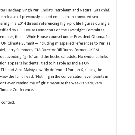
er Hardeep Singh Puri, India’s Petroleum and Natural Gas chief,
he release of previously sealed emails from convicted sex
earing in a 2014 thread referencing high-profile figures during a
ssified by U.S. House Democrats on the Oversight Committee,
emmler, then a White House counsel under President Obama. In
he UN Climate Summit—including misspelled references to Puri as
iel, Larry Summers, CIA Director Bill Burns, former UK PM
 avoiding “girls” amid the hectic schedule. No evidence links
ion appears incidental, tied to his role as India’s UN
IT head Amit Malviya swiftly defended Puri on X, calling the
iew the full thread: “Nothing in the conversation even points in
on’t even remind me of girls’ because the week is ‘very, very
 Climate Conference.”
 context.