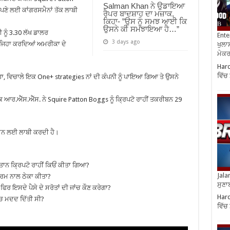
Salman Khan ਨੇ ਉਡਾਇਆ
 ਆਪਣੇ ਲਈ ਕਾਂਗਰਸਮੈਨਾਂ ਤੱਕ ਲਾਬੀ
ਰੈਪਰ ਬਾਦਸ਼ਾਹ ਦਾ ਮਜ਼ਾਕ,
ਕਿਹਾ- ”ਉਸ ਨੂੰ ਸਮਝ ਆਈ ਕਿ
ਉਸਨੇ ਕੀ ਸਮਝਾਇਆ ਹੈ…”
ੀ ਨੂੰ 3.30 ਲੱਖ ਡਾਲਰ
Ente
3 days ago
ਅਜਿਹਾ ਕਰਦਿਆਂ ਅਮਰੀਕਾ ਦੇ
ਖੁਲਾਸ
ਮੇਕਰਸ
Hard
ਵਿੱਚ
ਤਾ, ਵਿਚਾਲੇ ਇਕ One+ strategies ਨਾਂ ਦੀ ਕੰਪਨੀ ਨੂੰ ਪਾਇਆ ਗਿਆ ਤੇ ਉਸਨੇ
 ਆਰ.ਐੱਸ.ਐੱਸ. ਨੇ Squire Patton Boggs ਨੂੰ ਕ੍ਰਿਪਟੋ ਰਾਹੀਂ ਤਕਰੀਬਨ 29
ਤਾਨ ਲਈ ਲਾਬੀ ਕਰਦੀ ਹੈ।
ਤਾਨ ਕ੍ਰਿਪਟੋ ਰਾਹੀਂ ਕਿਓਂ ਕੀਤਾ ਗਿਆ?
Jala
ਰਮ ਨਾਲ ਠੇਕਾ ਕੀਤਾ?
ਸੁਣਾ
ਰ ਇਸਦੇ ਪੈਸੇ ਦੇ ਸਰੋਤਾਂ ਦੀ ਜਾਂਚ ਕੌਣ ਕਰੇਗਾ?
Hard
‘ਚ ਮਦਦ ਦਿੱਤੀ ਸੀ?
ਵਿੱਚ