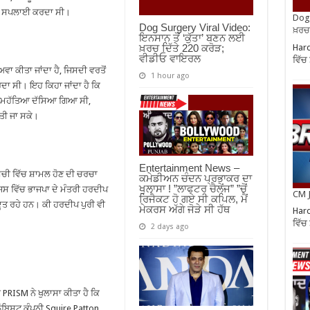
 ਦੀ ਸਪਲਾਈ ਕਰਦਾ ਸੀ।
Dog 
Dog Surgery Viral Video:
ਖ਼ਰਚ
ਇਨਸਾਨ ਤੋਂ ‘ਕੁੱਤਾ’ ਬਣਨ ਲਈ
Hard
ਖ਼ਰਚ ਦਿੱਤੇ 220 ਕਰੋੜ;
ਵੀਡੀਓ ਵਾਇਰਲ
ਵਿੱਚ
ਾ ਕੀਤਾ ਜਾਂਦਾ ਹੈ, ਜਿਸਦੀ ਵਰਤੋਂ
1 hour ago
ਾ ਸੀ। ਇਹ ਕਿਹਾ ਜਾਂਦਾ ਹੈ ਕਿ
 ਆਤਮਹੱਤਿਆ ਦੱਸਿਆ ਗਿਆ ਸੀ,
ਤੀ ਜਾ ਸਕੇ।
Entertainment News –
 ਸੂਚੀ ਵਿੱਚ ਸ਼ਾਮਲ ਹੋਣ ਦੀ ਚਰਚਾ
ਕਮੇਡੀਅਨ ਚੰਦਨ ਪ੍ਰਭਾਕਰ ਦਾ
ਖੁਲਾਸਾ ! ”ਲਾਫਟਰ ਚੈਲੇਂਜ” ”ਚੋਂ
ਿਸ ਵਿੱਚ ਭਾਜਪਾ ਦੇ ਮੰਤਰੀ ਹਰਦੀਪ
CM J
ਰਿਜੈਕਟ ਹੋ ਗਏ ਸੀ ਕਪਿਲ, ਮੈਂ
ਦੂਤ ਰਹੇ ਹਨ। ਕੀ ਹਰਦੀਪ ਪੁਰੀ ਵੀ
ਮੇਕਰਸ ਅੱਗੇ ਜੋੜੇ ਸੀ ਹੱਥ
Hard
ਵਿੱਚ
2 days ago
RISM ਨੇ ਖੁਲਾਸਾ ਕੀਤਾ ਹੈ ਕਿ
ਬਿਸਟ ਕੰਪਨੀ Squire Patton