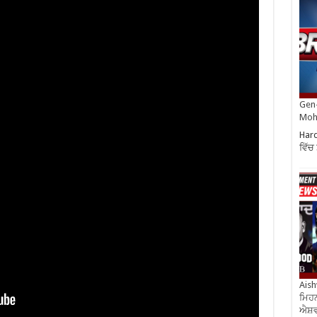
Gen-
Moh
Hard
ਵਿੱਚ
Aish
ਮਿਹਨ
ਐਸ਼ਵ