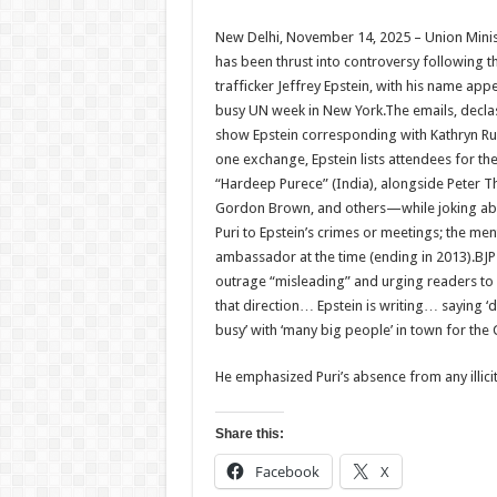
New Delhi, November 14, 2025 – Union Minist
has been thrust into controversy following t
trafficker Jeffrey Epstein, with his name app
busy UN week in New York.The emails, decla
show Epstein corresponding with Kathryn Ru
one exchange, Epstein lists attendees for t
“Hardeep Purece” (India), alongside Peter Th
Gordon Brown, and others—while joking about
Puri to Epstein’s crimes or meetings; the ment
ambassador at the time (ending in 2013).BJP 
outrage “misleading” and urging readers to v
that direction… Epstein is writing… saying ‘d
busy’ with ‘many big people’ in town for the
He emphasized Puri’s absence from any illicit
Share this:
Facebook
X