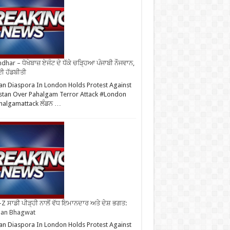
ndhar – ਧੋਖੇਬਾਜ਼ ਏਜੰਟ ਦੇ ਧੱਕੇ ਚੜ੍ਹਿਆ ਪੰਜਾਬੀ ਨੌਜਵਾਨ,
ਈ ਹੱਡਬੀਤੀ
an Diaspora In London Holds Protest Against
stan Over Pahalgam Terror Attack #London
halgamattack ਲੰਡਨ …
Z ਸਾਡੀ ਪੀੜ੍ਹੀ ਨਾਲੋਂ ਵੱਧ ਇਮਾਨਦਾਰ ਅਤੇ ਦੇਸ਼ ਭਗਤ:
an Bhagwat
an Diaspora In London Holds Protest Against