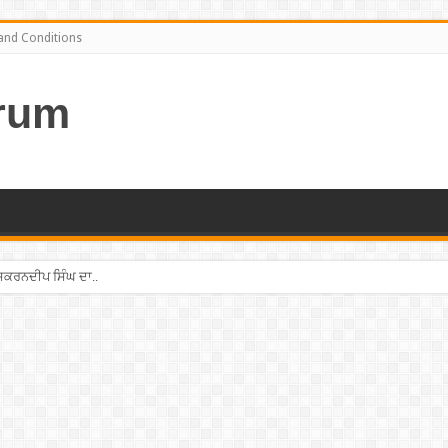
and Conditions
rum
ੁਸ਼ਕਰਨਦੀਪ ਸਿੰਘ ਦਾ..