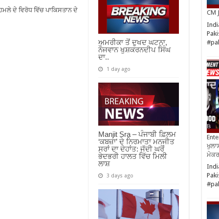
ਮਲੇ ਦੇ ਵਿਰੋਧ ਵਿੱਚ ਪਾਕਿਸਤਾਨ ਦੇ
CM J
Indi
Paki
ਅਮਰੀਕਾ ਤੋਂ ਦੁਖਦ ਘਟਨਾ,
#pa
ਨੌਜਵਾਨ ਖੁਸ਼ਕਰਨਦੀਪ ਸਿੰਘ
ਦਾ..
1 day ago
Manjit Sra – ਪੰਜਾਬੀ ਫ਼ਿਲਮ
Ente
‘ਕਬਜ਼ਾ’ ਦੇ ਨਿਰਮਾਤਾ ਮਨਜੀਤ
ਖੁਲਾਸ
ਸਰਾਂ ਦਾ ਦੇਹਾਂਤ: ਜੱਦੀ ਘਰੋਂ
ਮੇਕਰਸ
ਭੇਦਭਰੀ ਹਾਲਤ ਵਿੱਚ ਮਿਲੀ
ਲਾਸ਼
Indi
Paki
3 days ago
#pa