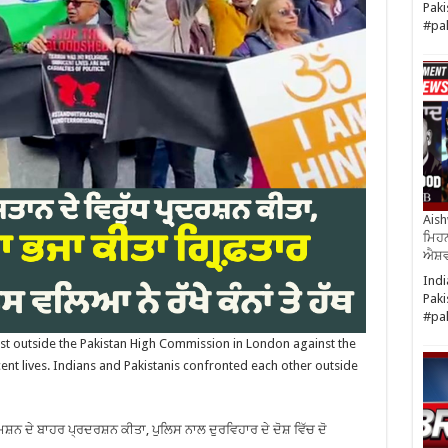
Paki
#pa
Aish
ਮਿਹਨ
ਐਸ਼ਵ
Indi
Paki
#pa
st outside the Pakistan High Commission in London against the
ent lives. Indians and Pakistanis confronted each other outside
਼ਨ ਦੇ ਬਾਹਰ ਪ੍ਰਦਰਸ਼ਨ ਕੀਤਾ, ਪੁਲਿਸ ਨਾਲ ਦੁਰਵਿਹਾਰ ਦੇ ਦੋਸ਼ ਵਿੱਚ ਦੋ