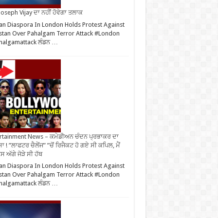
oseph Vijay ਦਾ ਨਹੀਂ ਹੋਵੇਗਾ ਤਲਾਕ
an Diaspora In London Holds Protest Against
stan Over Pahalgam Terror Attack #London
halgamattack ਲੰਡਨ …
rtainment News – ਕਮੇਡੀਅਨ ਚੰਦਨ ਪ੍ਰਭਾਕਰ ਦਾ
ਾ ! ”ਲਾਫਟਰ ਚੈਲੇਂਜ” ”ਚੋਂ ਰਿਜੈਕਟ ਹੋ ਗਏ ਸੀ ਕਪਿਲ, ਮੈਂ
 ਅੱਗੇ ਜੋੜੇ ਸੀ ਹੱਥ
an Diaspora In London Holds Protest Against
stan Over Pahalgam Terror Attack #London
halgamattack ਲੰਡਨ …