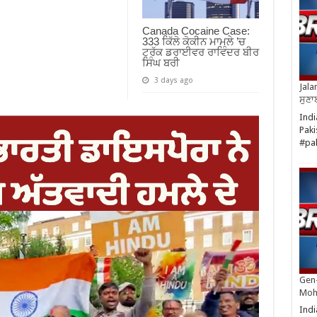
Canada Cocaine Case:
333 ਕਿੱਲੋ ਕੋਕੀਨ ਮਾਮਲੇ ’ਚ
ਟਰੱਕ ਡਰਾਈਵਰ ਰਾਵਿੰਦਰ ਬੀਰ
ਸਿੰਘ ਬਰੀ
3 days ago
Jala
ਸੁਣਾ
Indi
Paki
#pa
Gen-
Moh
Indi