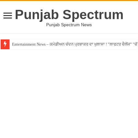
Punjab Spectrum
Punjab Spectrum News
Entertainment News – ਕਮੇਡੀਅਨ ਚੰਦਨ ਪ੍ਰਭਾਕਰ ਦਾ ਖੁਲਾਸਾ ! ”ਲਾਫਟਰ ਚੈਲੇਂਜ” ”ਚੋਂ ਰ
Jalandhar – ਧੋਖੇਬਾਜ਼ ਏਜੰਟ ਦੇ ਧੱਕੇ ਚੜ੍ਹਿਆ ਪੰਜਾਬੀ ਨੌਜਵਾਨ, ਸੁਣਾਈ ਹੱਡਬੀਤੀ