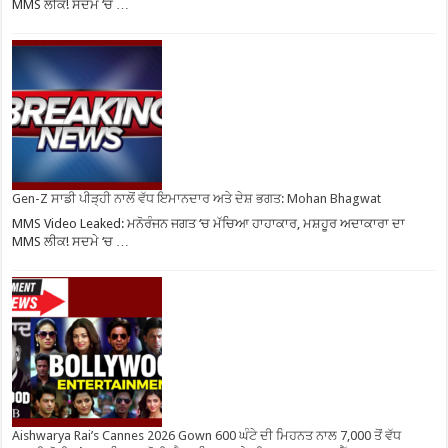
MMS ਲੀਕ! ਸਦਮੇ ‘ਚ …
Gen-Z ਸਾਡੀ ਪੀੜ੍ਹੀ ਨਾਲੋਂ ਵੱਧ ਇਮਾਨਦਾਰ ਅਤੇ ਦੇਸ਼ ਭਗਤ: Mohan Bhagwat
MMS Video Leaked: ਮਨੋਰੰਜਨ ਜਗਤ ‘ਚ ਮੱਚਿਆ ਹਾਹਾਕਾਰ, ਮਸ਼ਹੂਰ ਅਦਾਕਾਰਾ ਦਾ
MMS ਲੀਕ! ਸਦਮੇ ‘ਚ …
Aishwarya Rai’s Cannes 2026 Gown 600 ਘੰਟੇ ਦੀ ਮਿਹਨਤ ਨਾਲ 7,000 ਤੋਂ ਵੱਧ