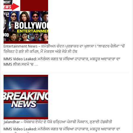
Entertainment News – ਕਮੇਡੀਅਨ ਚੰਦਨ ਪ੍ਰਭਾਕਰ ਦਾ ਖੁਲਾਸਾ ! ”ਲਾਫਟਰ ਚੈਲੇਂਜ” ”ਚੋਂ
ਰਿਜੈਕਟ ਹੋ ਗਏ ਸੀ ਕਪਿਲ, ਮੈਂ ਮੇਕਰਸ ਅੱਗੇ ਜੋੜੇ ਸੀ ਹੱਥ
MMS Video Leaked: ਮਨੋਰੰਜਨ ਜਗਤ ‘ਚ ਮੱਚਿਆ ਹਾਹਾਕਾਰ, ਮਸ਼ਹੂਰ ਅਦਾਕਾਰਾ ਦਾ
MMS ਲੀਕ! ਸਦਮੇ ‘ਚ …
Jalandhar – ਧੋਖੇਬਾਜ਼ ਏਜੰਟ ਦੇ ਧੱਕੇ ਚੜ੍ਹਿਆ ਪੰਜਾਬੀ ਨੌਜਵਾਨ, ਸੁਣਾਈ ਹੱਡਬੀਤੀ
MMS Video Leaked: ਮਨੋਰੰਜਨ ਜਗਤ ‘ਚ ਮੱਚਿਆ ਹਾਹਾਕਾਰ, ਮਸ਼ਹੂਰ ਅਦਾਕਾਰਾ ਦਾ