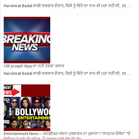
Harsimrat Badal ਸਾਡੀ ਸਰਕਾਰ ਦੌਰਾਨ, ਕਿਸੇ ਨੂੰ ਚਿੱਟੇ ਦਾ ਨਾਮ ਵੀ ਪਤਾ ਨਹੀਂ ਸੀ, 10 …
CM Joseph Vijay ਦਾ ਨਹੀਂ ਹੋਵੇਗਾ ਤਲਾਕ
Harsimrat Badal ਸਾਡੀ ਸਰਕਾਰ ਦੌਰਾਨ, ਕਿਸੇ ਨੂੰ ਚਿੱਟੇ ਦਾ ਨਾਮ ਵੀ ਪਤਾ ਨਹੀਂ ਸੀ, 10 …
Entertainment News – ਕਮੇਡੀਅਨ ਚੰਦਨ ਪ੍ਰਭਾਕਰ ਦਾ ਖੁਲਾਸਾ ! ”ਲਾਫਟਰ ਚੈਲੇਂਜ” ”ਚੋਂ