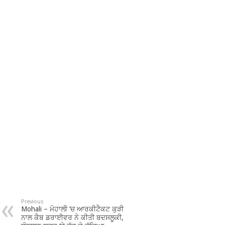
Previous
Mohali – ਮੋਹਾਲੀ ‘ਚ ਆਰਕੀਟੈਕਟ ਕੁੜੀ
ਨਾਲ ਕੈਬ ਡਰਾਈਵਰ ਨੇ ਕੀਤੀ ਬਦਸਲੂਕੀ,