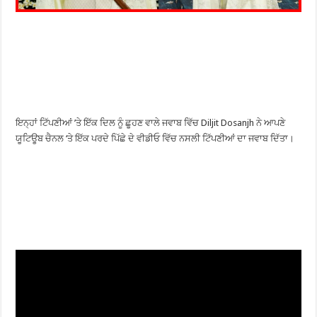
ਇਨ੍ਹਾਂ ਟਿੱਪਣੀਆਂ ’ਤੇ ਇੱਕ ਦਿਲ ਨੂੰ ਛੂਹਣ ਵਾਲੇ ਜਵਾਬ ਵਿੱਚ Diljit Dosanjh ਨੇ ਆਪਣੇ
ਯੂਟਿਊਬ ਚੈਨਲ ‘ਤੇ ਇੱਕ ਪਰਦੇ ਪਿੱਛੇ ਦੇ ਵੀਡੀਓ ਵਿੱਚ ਨਸਲੀ ਟਿੱਪਣੀਆਂ ਦਾ ਜਵਾਬ ਦਿੱਤਾ।