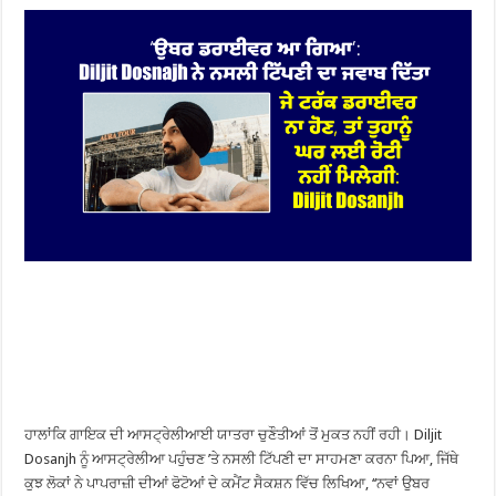
ਹਾਲਾਂਕਿ ਗਾਇਕ ਦੀ ਆਸਟ੍ਰੇਲੀਆਈ ਯਾਤਰਾ ਚੁਣੌਤੀਆਂ ਤੋਂ ਮੁਕਤ ਨਹੀਂ ਰਹੀ। Diljit
Dosanjh ਨੂੰ ਆਸਟ੍ਰੇਲੀਆ ਪਹੁੰਚਣ ’ਤੇ ਨਸਲੀ ਟਿੱਪਣੀ ਦਾ ਸਾਹਮਣਾ ਕਰਨਾ ਪਿਆ, ਜਿੱਥੇ
ਕੁਝ ਲੋਕਾਂ ਨੇ ਪਾਪਰਾਜ਼ੀ ਦੀਆਂ ਫੋਟੋਆਂ ਦੇ ਕਮੈਂਟ ਸੈਕਸ਼ਨ ਵਿੱਚ ਲਿਖਿਆ, ‘‘ਨਵਾਂ ਉਬਰ