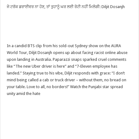
ਜੇ ਟਰੱਕ ਡਰਾਈਵਰ ਨਾ ਹੋਣ, ਤਾਂ ਤੁਹਾਨੂੰ ਘਰ ਲਈ ਰੋਟੀ ਨਹੀਂ ਮਿਲੇਗੀ: Diljit Dosanjh
In a candid BTS clip from his sold-out Sydney show on the AURA
World Tour, Diljit Dosanjh opens up about facing racist online abuse
upon landing in Australia. Paparazzi snaps sparked cruel comments
like “The new Uber driver is here” and “7-Eleven employee has
landed.” Staying true to his vibe, Diljit responds with grace: “I don’t
mind being called a cab or truck driver – without them, no bread on
your table. Love to all, no borders!” Watch the Punjabi star spread
unity amid the hate