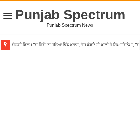
Punjab Spectrum
Punjab Spectrum News
ਚੱਲਦੀ ਫਿਲਮ ”ਚ ਕਿਸੇ ਦਾ ਹੋਇਆ ਢਿੱਡ ਖਰਾਬ, ਗੈਸ ਛੱਡਦੇ ਹੀ ਖਾਲੀ ਹੋ ਗਿਆ ਸਿਨੇਮਾ, 
Punjab ”ਚ ਵੱਡੀ ਵਾਰਦਾਤ! ਰਾਹ ”ਚ ਘੇਰ ਨੌਜਵਾਨ ਦਾ ਸ਼ਰੇਆਮ ਗੋਲ਼ੀਆਂ ਮਾਰ ਕੇ ਕੀਤਾ ਕ