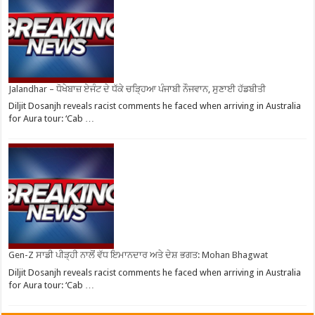
Jalandhar – ਧੋਖੇਬਾਜ਼ ਏਜੰਟ ਦੇ ਧੱਕੇ ਚੜ੍ਹਿਆ ਪੰਜਾਬੀ ਨੌਜਵਾਨ, ਸੁਣਾਈ ਹੱਡਬੀਤੀ
Diljit Dosanjh reveals racist comments he faced when arriving in Australia
for Aura tour: ‘Cab …
Gen-Z ਸਾਡੀ ਪੀੜ੍ਹੀ ਨਾਲੋਂ ਵੱਧ ਇਮਾਨਦਾਰ ਅਤੇ ਦੇਸ਼ ਭਗਤ: Mohan Bhagwat
Diljit Dosanjh reveals racist comments he faced when arriving in Australia
for Aura tour: ‘Cab …