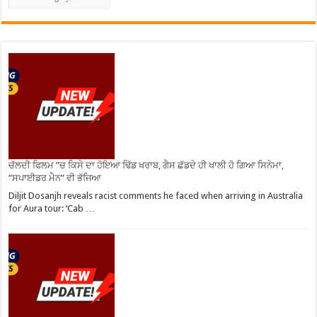
ਚੱਲਦੀ ਫਿਲਮ ”ਚ ਕਿਸੇ ਦਾ ਹੋਇਆ ਢਿੱਡ ਖਰਾਬ, ਗੈਸ ਛੱਡਦੇ ਹੀ ਖਾਲੀ ਹੋ ਗਿਆ ਸਿਨੇਮਾ,
”ਸਪਾਈਡਰ ਮੈਨ” ਵੀ ਭੱਜਿਆ
Diljit Dosanjh reveals racist comments he faced when arriving in Australia
for Aura tour: ‘Cab …