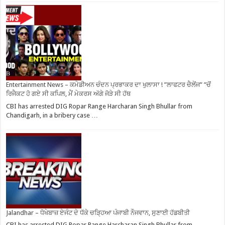
Entertainment News – ਕਮੇਡੀਅਨ ਚੰਦਨ ਪ੍ਰਭਾਕਰ ਦਾ ਖੁਲਾਸਾ ! ”ਲਾਫਟਰ ਚੈਲੇਂਜ” ”ਚੋਂ
ਰਿਜੈਕਟ ਹੋ ਗਏ ਸੀ ਕਪਿਲ, ਮੈਂ ਮੇਕਰਸ ਅੱਗੇ ਜੋੜੇ ਸੀ ਹੱਥ
CBI has arrested DIG Ropar Range Harcharan Singh Bhullar from
Chandigarh, in a bribery case …
Jalandhar – ਧੋਖੇਬਾਜ਼ ਏਜੰਟ ਦੇ ਧੱਕੇ ਚੜ੍ਹਿਆ ਪੰਜਾਬੀ ਨੌਜਵਾਨ, ਸੁਣਾਈ ਹੱਡਬੀਤੀ
CBI has arrested DIG Ropar Range Harcharan Singh Bhullar from