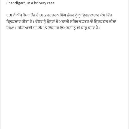
Chandigarh, in a bribery case
CBI ਨੇ ਅੱਜ ਰੋਪੜ ਰੇਂਜ ਦੇ DIG ਹਰਚਰਨ ਸਿੰਘ ਭੁੱਲਰ ਨੂੰ ਨੂੰ ਭ੍ਰਿਸ਼ਟਾਚਾਰ ਕੇਸ ਵਿੱਚ
ਗ੍ਰਿਫ਼ਤਾਰ ਕੀਤਾ ਹੈ। ਭੁੱਲਰ ਨੂੰ ਉਨ੍ਹਾਂ ਦੇ ਮੁਹਾਲੀ ਸਥਿਤ ਦਫ਼ਤਰ ’ਚੋਂ ਗ੍ਰਿਫ਼ਤਾਰ ਕੀਤਾ
ਗਿਆ। ਸੀਬੀਆਈ ਦੀ ਟੀਮ ਨੇ ਇੱਕ ਹੋਰ ਵਿਅਕਤੀ ਨੂੰ ਵੀ ਕਾਬੂ ਕੀਤਾ ਹੈ।