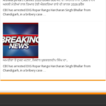
Aishwarya Rai’s Cannes 2026 Gown 600 ਘੰਟੇ ਦੀ ਮਿਹਨਤ ਨਾਲ 7,000 ਤੋਂ ਵੱਧ
ਅਸਲੀ ਮੋਤੀਆਂ ਨਾਲ ਤਿਆਰ ਹੋਈ ਐਸ਼ਵਰਿਆ ਰਾਏ ਦੀ ਕਾਨਸ 2026 ਡਰੈੱਸ
CBI has arrested DIG Ropar Range Harcharan Singh Bhullar from
Chandigarh, in a bribery case …
ਅਮਰੀਕਾ ਤੋਂ ਦੁਖਦ ਘਟਨਾ, ਨੌਜਵਾਨ ਖੁਸ਼ਕਰਨਦੀਪ ਸਿੰਘ ਦਾ..
CBI has arrested DIG Ropar Range Harcharan Singh Bhullar from
Chandigarh, in a bribery case …