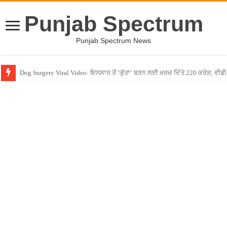
Punjab Spectrum
Punjab Spectrum News
Dog Surgery Viral Video: ਇਨਸਾਨ ਤੋਂ ‘ਕੁੱਤਾ’ ਬਣਨ ਲਈ ਖ਼ਰਚ ਦਿੱਤੇ 220 ਕਰੋੜ; ਵ
CM Joseph Vijay ਦਾ ਨਹੀਂ ਹੋਵੇਗਾ ਤਲਾਕ