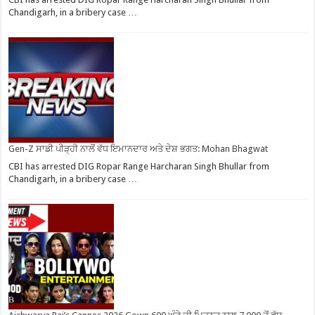
Chandigarh, in a bribery case …
Gen-Z ਸਾਡੀ ਪੀੜ੍ਹੀ ਨਾਲੋਂ ਵੱਧ ਇਮਾਨਦਾਰ ਅਤੇ ਦੇਸ਼ ਭਗਤ: Mohan Bhagwat
CBI has arrested DIG Ropar Range Harcharan Singh Bhullar from
Chandigarh, in a bribery case …