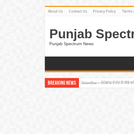
About Us
Contact Us
Privacy Policy
Terms 
Punjab Spect
Punjab Spectrum News
Breaking News
Jalandhar – ਧੋਖੇਬਾਜ਼ ਏਜੰਟ ਦੇ ਧੱਕੇ