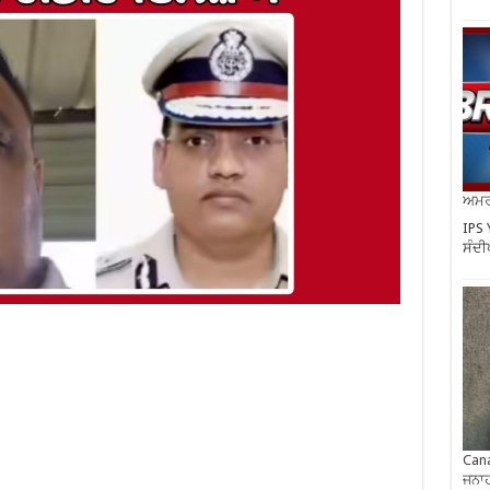
ਅਮਰੀ
IPS 
ਸੰਦੀ
Cana
ਜਨਾਹ