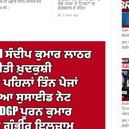
ਦੀ ਪਛਾਣ ਸੰਦੀਪ ਲਾਠੇਰ ਵਜੋਂ
ਵੱਡੇ ਪੱਧਰ ‘ਤੇ ਟਿਕਟਾਂ ‘ਚ
ਫੇਰਬਦਲ ਦੇ ਸੰਕੇਤ
ਾਤ ਸੀ।
2 days ago
Gen-
Moh
IPS 
ਸੰਦੀ
Aish
ਮਿਹਨ
ਐਸ਼ਵ
IPS 
ਸੰਦੀ