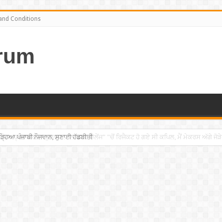
and Conditions
rum
 ਚੜ੍ਹਿਆ ਪੰਜਾਬੀ ਨੌਜਵਾਨ, ਸੁਣਾਈ ਹੱਡਬੀਤੀ