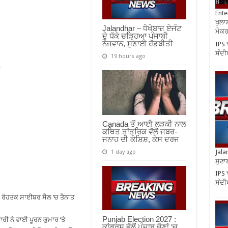
Ente
ਖੁਲਾਸ
Jalandhar – ਧੋਖੇਬਾਜ਼ ਏਜੰਟ
ਮੇਕਰਸ
ਦੇ ਧੱਕੇ ਚੜ੍ਹਿਆ ਪੰਜਾਬੀ
ਨੌਜਵਾਨ, ਸੁਣਾਈ ਹੱਡਬੀਤੀ
IPS 
ਸੰਦੀ
19 hours ago
Canada ਤੋਂ ਆਈ ਲੜਕੀ ਨਾਲ
ਕਥਿਤ ਤਾਂਤਰਿਕ ਵੱਲੋਂ ਜਬਰ-
ਜਨਾਹ ਦੀ ਕੋਸ਼ਿਸ਼, ਕੇਸ ਦਰਜ
Jala
1 day ago
ਸੁਣਾ
IPS 
ਸੰਦੀ
 ਰੋਹਤਕ ਸਾਈਬਰ ਸੈਲ ‘ਚ ਤੈਨਾਤ
Punjab Election 2027 :
ੀ ਨੇ ਵਾਈ ਪੂਰਨ ਕੁਮਾਰ ‘ਤੇ
ਕਾਂਗਰਸ ਵੱਲੋਂ ਪੰਜਾਬ ਚੋਣਾਂ ‘ਚ