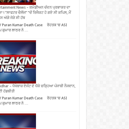
rtainment News – ਕਮੇਡੀਅਨ ਚੰਦਨ ਪ੍ਰਭਾਕਰ ਦਾ
ਾ ! ”ਲਾਫਟਰ ਚੈਲੇਂਜ” ”ਚੋਂ ਰਿਜੈਕਟ ਹੋ ਗਏ ਸੀ ਕਪਿਲ, ਮੈਂ
 ਅੱਗੇ ਜੋੜੇ ਸੀ ਹੱਥ
Y Puran Kumar Death Case ਰੋਹਤਕ ‘ਚ ASI
ਪ ਕੁਮਾਰ ਲਾਠਰ ਨੇ …
ndhar – ਧੋਖੇਬਾਜ਼ ਏਜੰਟ ਦੇ ਧੱਕੇ ਚੜ੍ਹਿਆ ਪੰਜਾਬੀ ਨੌਜਵਾਨ,
ਈ ਹੱਡਬੀਤੀ
Y Puran Kumar Death Case ਰੋਹਤਕ ‘ਚ ASI
ਪ ਕੁਮਾਰ ਲਾਠਰ ਨੇ …