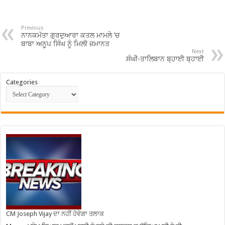
Previous
ਨਾਨਕਮੱਤਾ ਗੁਰਦੁਆਰਾ ਕਤਲ ਮਾਮਲੇ ’ਚ
ਬਾਬਾ ਅਨੂਪ ਸਿੰਘ ਨੂੰ ਮਿਲੀ ਜ਼ਮਾਨਤ
Next
ਸੰਘੀ-ਤਾਲਿਬਾਨ ਬ੍ਹਾਈ ਬ੍ਹਾਈ
Categories
CM Joseph Vijay ਦਾ ਨਹੀਂ ਹੋਵੇਗਾ ਤਲਾਕ