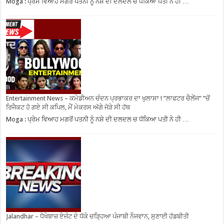
Moga : ਪ੍ਰੇਮ ਵਿਆਹ ਮਗਰੋਂ ਪਤਨੀ ਨੂੰ ਨਸ਼ੇ ਦੀ ਦਲਦਲ ਚ ਧੱਕਿਆ ਪਤੀ ਨੇ ਹੀ …
Entertainment News – ਕਮੇਡੀਅਨ ਚੰਦਨ ਪ੍ਰਭਾਕਰ ਦਾ ਖੁਲਾਸਾ ! ”ਲਾਫਟਰ ਚੈਲੇਂਜ” ”ਚੋਂ
ਰਿਜੈਕਟ ਹੋ ਗਏ ਸੀ ਕਪਿਲ, ਮੈਂ ਮੇਕਰਸ ਅੱਗੇ ਜੋੜੇ ਸੀ ਹੱਥ
Moga : ਪ੍ਰੇਮ ਵਿਆਹ ਮਗਰੋਂ ਪਤਨੀ ਨੂੰ ਨਸ਼ੇ ਦੀ ਦਲਦਲ ਚ ਧੱਕਿਆ ਪਤੀ ਨੇ ਹੀ …
Jalandhar – ਧੋਖੇਬਾਜ਼ ਏਜੰਟ ਦੇ ਧੱਕੇ ਚੜ੍ਹਿਆ ਪੰਜਾਬੀ ਨੌਜਵਾਨ, ਸੁਣਾਈ ਹੱਡਬੀਤੀ