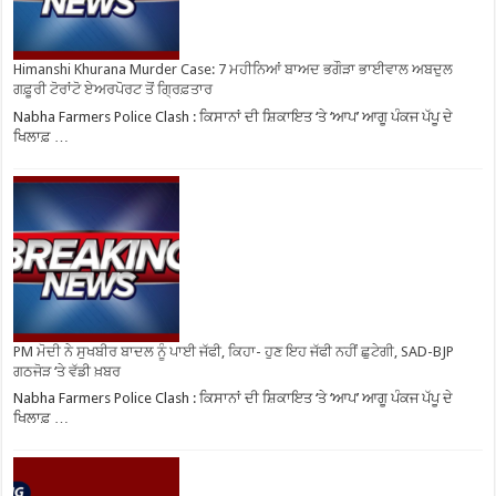
Himanshi Khurana Murder Case: 7 ਮਹੀਨਿਆਂ ਬਾਅਦ ਭਗੌੜਾ ਭਾਈਵਾਲ ਅਬਦੁਲ
ਗਫ਼ੂਰੀ ਟੋਰਾਂਟੋ ਏਅਰਪੋਰਟ ਤੋਂ ਗ੍ਰਿਫ਼ਤਾਰ
Nabha Farmers Police Clash : ਕਿਸਾਨਾਂ ਦੀ ਸ਼ਿਕਾਇਤ ‘ਤੇ ‘ਆਪ’ ਆਗੂ ਪੰਕਜ ਪੱਪੂ ਦੇ
ਖਿਲਾਫ਼ …
PM ਮੋਦੀ ਨੇ ਸੁਖਬੀਰ ਬਾਦਲ ਨੂੰ ਪਾਈ ਜੱਫੀ, ਕਿਹਾ- ਹੁਣ ਇਹ ਜੱਫੀ ਨਹੀਂ ਛੁਟੇਗੀ, SAD-BJP
ਗਠਜੋੜ ‘ਤੇ ਵੱਡੀ ਖ਼ਬਰ
Nabha Farmers Police Clash : ਕਿਸਾਨਾਂ ਦੀ ਸ਼ਿਕਾਇਤ ‘ਤੇ ‘ਆਪ’ ਆਗੂ ਪੰਕਜ ਪੱਪੂ ਦੇ
ਖਿਲਾਫ਼ …