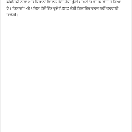
ਡੀਐਸਪੀ ਨਾਭਾ ਅਤੇ ਕਿਸਾਨਾਂ ਵਿਚਾਲੇ ਹੋਈ ਧੱਕਾ ਮੁੱਕੀ ਮਾਮਲੇ ‘ਚ ਵੀ ਸਮਝੌਤਾ ਹੋ ਗਿਆ
ਹੈ। ਕਿਸਾਨਾਂ ਅਤੇ ਪੁਲਿਸ ਵੱਲੋਂ ਇੱਕ ਦੂਜੇ ਖਿਲਾਫ਼ ਕੋਈ ਸ਼ਿਕਾਇਤ ਦਰਜ ਨਹੀਂ ਕਰਵਾਈ
ਜਾਵੇਗੀ।