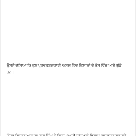
ਉਸਨੇ ਦੱਸਿਆ ਕਿ ਕੁਝ ਪ੍ਰਦਰਸ਼ਨਕਾਰੀ ਅਸਲ ਵਿੱਚ ਕਿਸਾਨਾਂ ਦੇ ਭੇਸ ਵਿੱਚ ਆਏ ਗੁੰਡੇ
ਹਨ।
ਉਧਰ ਕਿਸਾਨ ਆਗੂ ਗਮਦੂਰ ਸਿੰਘ ਨੇ ਕਿਹਾ, “ਅਸੀਂ ਸ਼ਾਂਤਮਈ ਵਿਰੋਧ ਪ੍ਰਦਰਸ਼ਨ ਕਰ ਰਹੇ