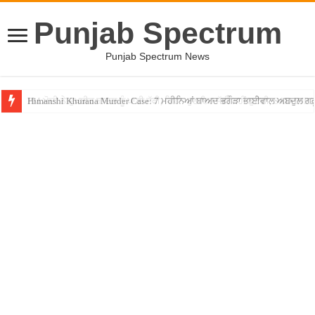
Punjab Spectrum
Punjab Spectrum News
PM ਮੋਦੀ ਨੇ ਸੁਖਬੀਰ ਬਾਦਲ ਨੂੰ ਪਾਈ ਜੱਫੀ, ਕਿਹਾ- ਹੁਣ ਇਹ ਜੱਫੀ ਨਹੀਂ ਛੁਟੇਗੀ, SAD-BJP ਗ