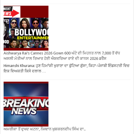
Aishwarya Rai’s Cannes 2026 Gown 600 ਘੰਟੇ ਦੀ ਮਿਹਨਤ ਨਾਲ 7,000 ਤੋਂ ਵੱਧ
ਅਸਲੀ ਮੋਤੀਆਂ ਨਾਲ ਤਿਆਰ ਹੋਈ ਐਸ਼ਵਰਿਆ ਰਾਏ ਦੀ ਕਾਨਸ 2026 ਡਰੈੱਸ
Himanshi Khurana: ਹੁਣ ਹਿਮਾਂਸ਼ੀ ਖੁਰਾਣਾ ਦਾ ਫੁੱਟਿਆ ਗੁੱਸਾ, ਕਿਹਾ-ਪੰਜਾਬੀ ਇੰਡਸਟਰੀ ਵਿਚ
ਇਕ ਵਿਅਕਤੀ ਕਿਸੇ ਦਲਾਲ …
ਅਮਰੀਕਾ ਤੋਂ ਦੁਖਦ ਘਟਨਾ, ਨੌਜਵਾਨ ਖੁਸ਼ਕਰਨਦੀਪ ਸਿੰਘ ਦਾ..