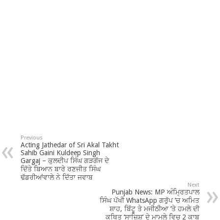
Previous
Acting Jathedar of Sri Akal Takht
Sahib Gaini Kuldeep Singh
Gargaj – ਕੁਲਦੀਪ ਸਿੰਘ ਗੜਗੱਜ ਦੇ
ਦਿੱਤੇ ਬਿਆਨ ਬਾਰੇ ਰਣਜੀਤ ਸਿੰਘ
ਢੱਡਰੀਆਂਵਾਲੇ ਨੇ ਦਿੱਤਾ ਜਵਾਬ
Next
Punjab News: MP ਅੰਮ੍ਰਿਤਪਾਲ
ਸਿੰਘ ਪੱਖੀ WhatsApp ਗਰੁੱਪ ’ਚ ਅਮਿਤ
ਸ਼ਾਹ, ਬਿੱਟੂ ਤੇ ਮਜੀਠੀਆ ’ਤੇ ਹਮਲੇ ਦੀ
ਕਥਿਤ ‘ਸਾਜ਼ਿਸ਼’ ਦੇ ਮਾਮਲੇ ਵਿਚ 2 ਕਾਬੂ