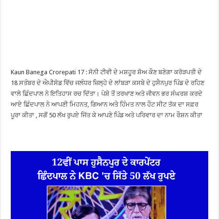
Kaun Banega Crorepati 17 : ਸੋਨੀ ਟੀਵੀ ਦੇ ਮਸ਼ਹੂਰ ਸ਼ੋਅ ਕੌਣ ਬਣੇਗਾ ਕਰੋੜਪਤੀ ਦੇ
18 ਸਤੰਬਰ ਦੇ ਐਪੀਸੋਡ ਵਿੱਚ ਜਲੰਧਰ ਜ਼ਿਲ੍ਹੇ ਦੇ ਲਾਂਬੜਾ ਕਸਬੇ ਦੇ ਹੁਸੈਨਪੁਰ ਪਿੰਡ ਦੇ ਰਹਿਣ
ਵਾਲੇ ਛਿੰਦਪਾਲ ਨੇ ਇਤਿਹਾਸ ਰਚ ਦਿੱਤਾ। ਪੇਸ਼ੇ ਤੋਂ ਤਰਖਾਣ ਅਤੇ ਜੀਵਨ ਭਰ ਸੰਘਰਸ਼ ਕਰਦੇ
ਆਏ ਛਿੰਦਪਾਲ ਨੇ ਆਪਣੀ ਮਿਹਨਤ, ਗਿਆਨ ਅਤੇ ਹਿੰਮਤ ਨਾਲ ਹੌਟ ਸੀਟ ਤੱਕ ਦਾ ਸਫ਼ਰ
ਪੂਰਾ ਕੀਤਾ , ਸਗੋਂ 50 ਲੱਖ ਰੁਪਏ ਜਿੱਤ ਕੇ ਆਪਣੇ ਪਿੰਡ ਅਤੇ ਪਰਿਵਾਰ ਦਾ ਨਾਮ ਰੌਸ਼ਨ ਕੀਤਾ