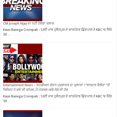
CM Joseph Vijay ਦਾ ਨਹੀਂ ਹੋਵੇਗਾ ਤਲਾਕ
Kaun Banega Crorepati : 12ਵੀਂ ਪਾਸ ਹੁਸੈਨਪੁਰ ਦੇ ਕਾਰਪੇਂਟਰ ਛਿੰਦਪਾਲ ਨੇ KBC ‘ਚ ਜਿੱਤੇ
50 …
Entertainment News – ਕਮੇਡੀਅਨ ਚੰਦਨ ਪ੍ਰਭਾਕਰ ਦਾ ਖੁਲਾਸਾ ! ”ਲਾਫਟਰ ਚੈਲੇਂਜ” ”ਚੋਂ
ਰਿਜੈਕਟ ਹੋ ਗਏ ਸੀ ਕਪਿਲ, ਮੈਂ ਮੇਕਰਸ ਅੱਗੇ ਜੋੜੇ ਸੀ ਹੱਥ
Kaun Banega Crorepati : 12ਵੀਂ ਪਾਸ ਹੁਸੈਨਪੁਰ ਦੇ ਕਾਰਪੇਂਟਰ ਛਿੰਦਪਾਲ ਨੇ KBC ‘ਚ ਜਿੱਤੇ
50 …