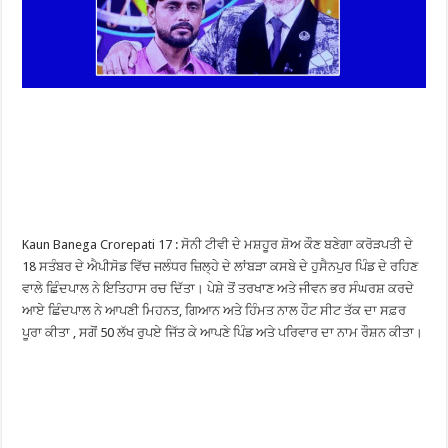
Kaun Banega Crorepati 17 : ਸੋਨੀ ਟੀਵੀ ਦੇ ਮਸ਼ਹੂਰ ਸ਼ੋਅ ਕੌਣ ਬਣੇਗਾ ਕਰੋੜਪਤੀ ਦੇ
18 ਸਤੰਬਰ ਦੇ ਐਪੀਸੋਡ ਵਿੱਚ ਜਲੰਧਰ ਜ਼ਿਲ੍ਹੇ ਦੇ ਲਾਂਬੜਾ ਕਸਬੇ ਦੇ ਹੁਸੈਨਪੁਰ ਪਿੰਡ ਦੇ ਰਹਿਣ
ਵਾਲੇ ਛਿੰਦਪਾਲ ਨੇ ਇਤਿਹਾਸ ਰਚ ਦਿੱਤਾ। ਪੇਸ਼ੇ ਤੋਂ ਤਰਖਾਣ ਅਤੇ ਜੀਵਨ ਭਰ ਸੰਘਰਸ਼ ਕਰਦੇ
ਆਏ ਛਿੰਦਪਾਲ ਨੇ ਆਪਣੀ ਮਿਹਨਤ, ਗਿਆਨ ਅਤੇ ਹਿੰਮਤ ਨਾਲ ਹੌਟ ਸੀਟ ਤੱਕ ਦਾ ਸਫ਼ਰ
ਪੂਰਾ ਕੀਤਾ , ਸਗੋਂ 50 ਲੱਖ ਰੁਪਏ ਜਿੱਤ ਕੇ ਆਪਣੇ ਪਿੰਡ ਅਤੇ ਪਰਿਵਾਰ ਦਾ ਨਾਮ ਰੌਸ਼ਨ ਕੀਤਾ।