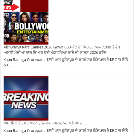
Aishwarya Rai’s Cannes 2026 Gown 600 ਘੰਟੇ ਦੀ ਮਿਹਨਤ ਨਾਲ 7,000 ਤੋਂ ਵੱਧ
ਅਸਲੀ ਮੋਤੀਆਂ ਨਾਲ ਤਿਆਰ ਹੋਈ ਐਸ਼ਵਰਿਆ ਰਾਏ ਦੀ ਕਾਨਸ 2026 ਡਰੈੱਸ
Kaun Banega Crorepati : 12ਵੀਂ ਪਾਸ ਹੁਸੈਨਪੁਰ ਦੇ ਕਾਰਪੇਂਟਰ ਛਿੰਦਪਾਲ ਨੇ KBC ‘ਚ ਜਿੱਤੇ
50 …
ਅਮਰੀਕਾ ਤੋਂ ਦੁਖਦ ਘਟਨਾ, ਨੌਜਵਾਨ ਖੁਸ਼ਕਰਨਦੀਪ ਸਿੰਘ ਦਾ..
Kaun Banega Crorepati : 12ਵੀਂ ਪਾਸ ਹੁਸੈਨਪੁਰ ਦੇ ਕਾਰਪੇਂਟਰ ਛਿੰਦਪਾਲ ਨੇ KBC ‘ਚ ਜਿੱਤੇ