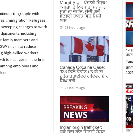
Manjit Sra – ਪੰਜਾਬੀ ਫ਼ਿਲਮ
‘ਕਬਜ਼ਾ’ ਦੇ ਨਿਰਮਾਤਾ ਮਨਜੀਤ
ਸਰਾਂ ਦਾ ਦੇਹਾਂਤ: ਜੱਦੀ ਘਰੋਂ
tinues to grapple with
ਭੇਦਭਰੀ ਹਾਲਤ ਵਿੱਚ ਮਿਲੀ
ਲਾਸ਼
res, Immigration, Refugees
ut sweeping changes to work
23 hours ago
adjustments, including
or family members and
GWPs), aim to reduce
Punja
g high-skilled workers.
ਪੱਧਰ 
 to near zero in the first
Cana
ns among employers and
Canada Cocaine Case:
Imm
333 ਕਿੱਲੋ ਕੋਕੀਨ ਮਾਮਲੇ ’ਚ
lent.
202
ਟਰੱਕ ਡਰਾਈਵਰ ਰਾਵਿੰਦਰ ਬੀਰ
ਸਿੰਘ ਬਰੀ
23 hours ago
Indian origin trafficker:
ਬਿਨਾ
ਯੂਕੇ ਵਿੱਚ ਬਾਲ ਜਿਨਸੀ ਸ਼ੋਸ਼ਣ