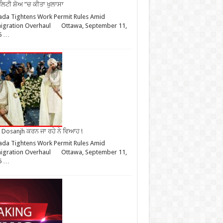
ਿਟੀ ਸ਼ੋਅ ”ਚ ਕੀਤਾ ਖੁਲਾਸਾ
da Tightens Work Permit Rules Amid
igration Overhaul Ottawa, September 11,
5 …
it Dosanjh ਕਰਨ ਜਾ ਰਹੇ ਨੇ ਵਿਆਹ !
da Tightens Work Permit Rules Amid
igration Overhaul Ottawa, September 11,
5 …