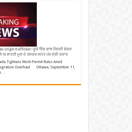
an origin trafficker: ਯੂਕੇ ਵਿੱਚ ਬਾਲ ਜਿਨਸੀ ਸ਼ੋਸ਼ਣ
ੇ ’ਚ ਭਾਰਤੀ ਮੂਲ ਦੇ ਤਸਕਰ ਸਮੇਤ ਪੰਜ ਦੋਸ਼ੀ ਕਰਾਰ
da Tightens Work Permit Rules Amid
igration Overhaul Ottawa, September 11,
5 …