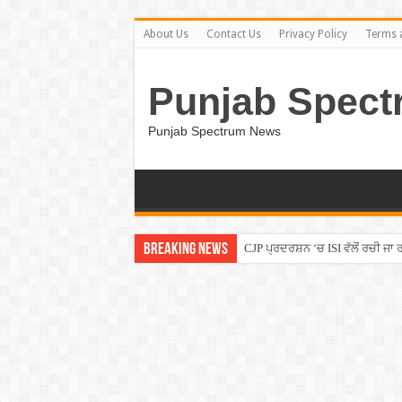
About Us
Contact Us
Privacy Policy
Terms 
Punjab Spect
Punjab Spectrum News
Breaking News
CJP ਪ੍ਰਦਰਸ਼ਨ ‘ਚ ISI ਵੱਲੋਂ ਰਚੀ ਜਾ ਰ
Punjab Election 2027 : ਕਾਂਗਰਸ ਵੱਲੋ