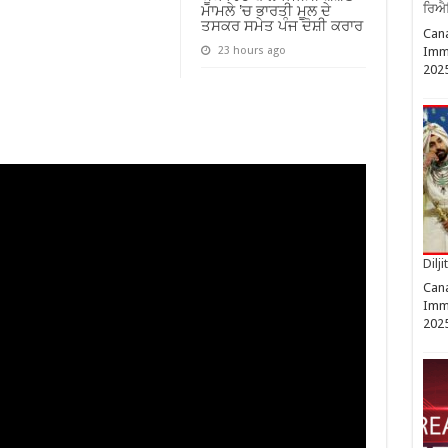
ਰਿਐਲ
ਮਾਮਲੇ ’ਚ ਭਾਰਤੀ ਮੂਲ ਦੇ
ਤਸਕਰ ਸਮੇਤ ਪੰਜ ਦੋਸ਼ੀ ਕਰਾਰ
Cana
Imm
23 hours ago
202
Dilj
Cana
Imm
202