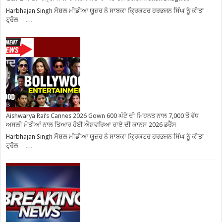
Harbhajan Singh ਸੋਸ਼ਲ ਮੀਡੀਆ ਯੂਜ਼ਰ ਨੇ ਸਾਬਕਾ ਕ੍ਰਿਕਟਰ ਹਰਭਜਨ ਸਿੰਘ ਨੂੰ ਕੀਤਾ
ਟ੍ਰੋਲ …
Aishwarya Rai’s Cannes 2026 Gown 600 ਘੰਟੇ ਦੀ ਮਿਹਨਤ ਨਾਲ 7,000 ਤੋਂ ਵੱਧ
ਅਸਲੀ ਮੋਤੀਆਂ ਨਾਲ ਤਿਆਰ ਹੋਈ ਐਸ਼ਵਰਿਆ ਰਾਏ ਦੀ ਕਾਨਸ 2026 ਡਰੈੱਸ
Harbhajan Singh ਸੋਸ਼ਲ ਮੀਡੀਆ ਯੂਜ਼ਰ ਨੇ ਸਾਬਕਾ ਕ੍ਰਿਕਟਰ ਹਰਭਜਨ ਸਿੰਘ ਨੂੰ ਕੀਤਾ
ਟ੍ਰੋਲ …