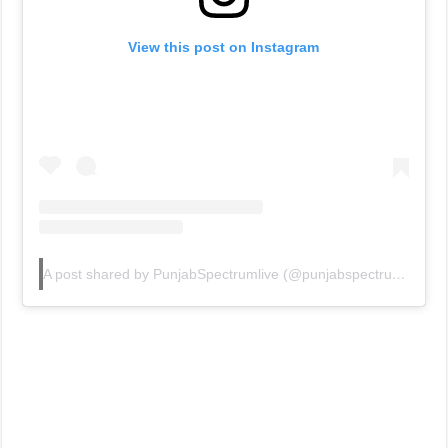
View this post on Instagram
A post shared by PunjabSpectrumlive (@punjabspectrumlive)