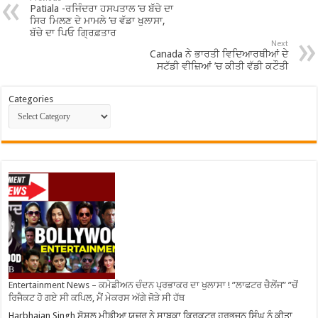
Patiala -ਰਜਿੰਦਰਾ ਹਸਪਤਾਲ ‘ਚ ਬੱਚੇ ਦਾ
ਸਿਰ ਮਿਲਣ ਦੇ ਮਾਮਲੇ ‘ਚ ਵੱਡਾ ਖੁਲਾਸਾ,
ਬੱਚੇ ਦਾ ਪਿਓ ਗ੍ਰਿਫ਼ਤਾਰ
Next
Canada ਨੇ ਭਾਰਤੀ ਵਿਦਿਆਰਥੀਆਂ ਦੇ
ਸਟੱਡੀ ਵੀਜ਼ਿਆਂ ’ਚ ਕੀਤੀ ਵੱਡੀ ਕਟੌਤੀ
Categories
Entertainment News – ਕਮੇਡੀਅਨ ਚੰਦਨ ਪ੍ਰਭਾਕਰ ਦਾ ਖੁਲਾਸਾ ! ”ਲਾਫਟਰ ਚੈਲੇਂਜ” ”ਚੋਂ
ਰਿਜੈਕਟ ਹੋ ਗਏ ਸੀ ਕਪਿਲ, ਮੈਂ ਮੇਕਰਸ ਅੱਗੇ ਜੋੜੇ ਸੀ ਹੱਥ
Harbhajan Singh ਸੋਸ਼ਲ ਮੀਡੀਆ ਯੂਜ਼ਰ ਨੇ ਸਾਬਕਾ ਕ੍ਰਿਕਟਰ ਹਰਭਜਨ ਸਿੰਘ ਨੂੰ ਕੀਤਾ