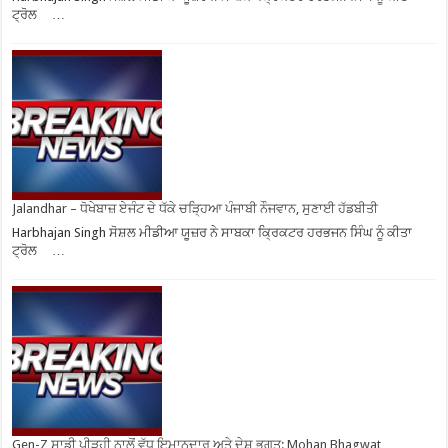
ਟ੍ਰੋਲ …
Jalandhar – ਧੋਖੇਬਾਜ਼ ਏਜੰਟ ਦੇ ਧੱਕੇ ਚੜ੍ਹਿਆ ਪੰਜਾਬੀ ਨੌਜਵਾਨ, ਸੁਣਾਈ ਹੱਡਬੀਤੀ
Harbhajan Singh ਸੋਸ਼ਲ ਮੀਡੀਆ ਯੂਜ਼ਰ ਨੇ ਸਾਬਕਾ ਕ੍ਰਿਕਟਰ ਹਰਭਜਨ ਸਿੰਘ ਨੂੰ ਕੀਤਾ
ਟ੍ਰੋਲ …
Gen-Z ਸਾਡੀ ਪੀੜ੍ਹੀ ਨਾਲੋਂ ਵੱਧ ਇਮਾਨਦਾਰ ਅਤੇ ਦੇਸ਼ ਭਗਤ: Mohan Bhagwat