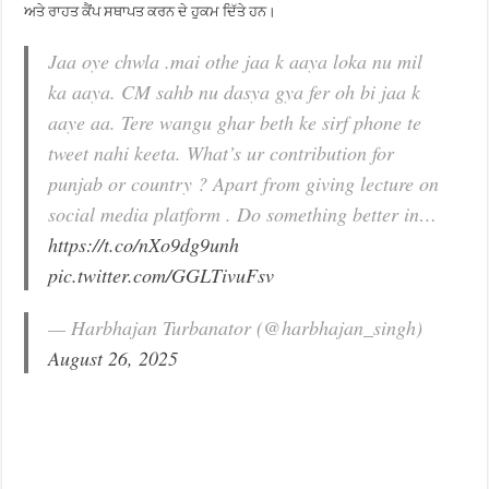
ਅਤੇ ਰਾਹਤ ਕੈਂਪ ਸਥਾਪਤ ਕਰਨ ਦੇ ਹੁਕਮ ਦਿੱਤੇ ਹਨ।
Jaa oye chwla .mai othe jaa k aaya loka nu mil
ka aaya. CM sahb nu dasya gya fer oh bi jaa k
aaye aa. Tere wangu ghar beth ke sirf phone te
tweet nahi keeta. What’s ur contribution for
punjab or country ? Apart from giving lecture on
social media platform . Do something better in…
https://t.co/nXo9dg9unh
pic.twitter.com/GGLTivuFsv
— Harbhajan Turbanator (@harbhajan_singh)
August 26, 2025