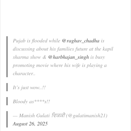
Pujab is flooded while
@raghav_chadha
is
discussing about his families future at the kapil
sharma show &
@harbhajan_singh
is busy
promoting movie where his wife is playing a
character..
It’s just wow..!!
Bloody as****s!!
— Manish Gulati ਵਿਕਕੀ (@gulatimanish21)
August 26, 2025