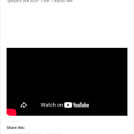
-ਗੁਰਪ੍ਰੀਤ ਸਿੰਘ ਸਹੋਤਾ । ਸਰੀ । ਚੜ੍ਹਦੀ ਕਲਾ
Share this: