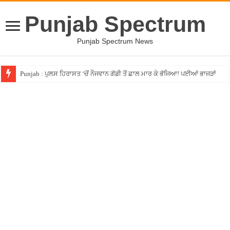
Punjab Spectrum
Punjab Spectrum News
Punjab : ਪੁਲਸ ਹਿਰਾਸਤ ‘ਚੋਂ ਨੌਜਵਾਨ ਗੱਡੀ ਤੋਂ ਛਾਲ ਮਾਰ ਕੇ ਭੱਜਿਆ! ਪਈਆਂ ਭਾਜੜਾਂ
Australia ਮੈਲਬੌਰਨ ‘ਚ ਵਾਪਰੇ ਹਾਦਸੇ ਨੇ ਬਟਾਲਾ ‘ਚ ਪੁਆਏ ਵੈਣ, ਇਕਲੌਤਾ ਪੁੱਤ ਗਵਾ ਬੈਠ