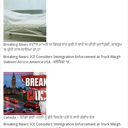
Breaking News ਕਤ*ਲ ਮਾਮਲੇ ‘ਚ ਗ੍ਰਿਫ਼ਤਾਰ ਕੁੜੀ ਨੇ ਥਾਣੇ ‘ਚ ਕੀਤੀ ਖ਼ੁਦ*ਕੁਸ਼ੀ, ਬਾਥਰੂਮ
‘ਚ ਚੁੰਨੀ ਨਾਲ ਲਾਇਆ ਫਾ.ਹਾ
Breaking News: ICE Considers Immigration Enforcement at Truck Weigh
Stations Across America USA –ਫਲੋਰਿਡਾ ‘ਚ …
Canada – ਕੈਨੇਡਾ ਗਈ ਪਤਨੀ ਨੂੰ ਭੁੱਲੇ ਰਿਸ਼ਤੇ! ਪਤੀ ਨੇ ਲਾਏ ਗੰਭੀਰ ਦੋਸ਼
Breaking News: ICE Considers Immigration Enforcement at Truck Weigh