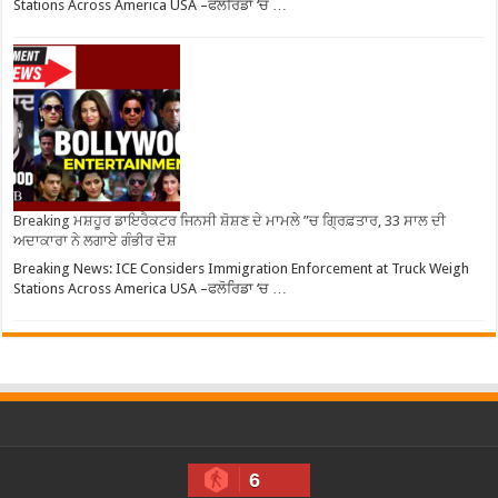
Stations Across America USA –ਫਲੋਰਿਡਾ ‘ਚ …
Breaking ਮਸ਼ਹੂਰ ਡਾਇਰੈਕਟਰ ਜਿਨਸੀ ਸ਼ੋਸ਼ਣ ਦੇ ਮਾਮਲੇ ”ਚ ਗ੍ਰਿਫ਼ਤਾਰ, 33 ਸਾਲ ਦੀ
ਅਦਾਕਾਰਾ ਨੇ ਲਗਾਏ ਗੰਭੀਰ ਦੋਸ਼
Breaking News: ICE Considers Immigration Enforcement at Truck Weigh
Stations Across America USA –ਫਲੋਰਿਡਾ ‘ਚ …
6