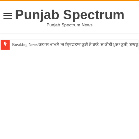
Punjab Spectrum
Punjab Spectrum News
Breaking News ਕਤ*ਲ ਮਾਮਲੇ ‘ਚ ਗ੍ਰਿਫ਼ਤਾਰ ਕੁੜੀ ਨੇ ਥਾਣੇ ‘ਚ ਕੀਤੀ ਖ਼ੁਦ*ਕੁਸ਼ੀ, ਬਾਥਰ