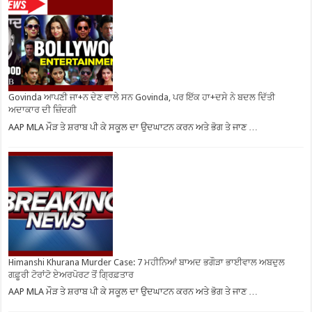
Govinda ਆਪਣੀ ਜਾ+ਨ ਦੇਣ ਵਾਲੇ ਸਨ Govinda, ਪਰ ਇੱਕ ਹਾ+ਦਸੇ ਨੇ ਬਦਲ ਦਿੱਤੀ
ਅਦਾਕਾਰ ਦੀ ਜ਼ਿੰਦਗੀ
AAP MLA ਮੌੜ ਤੇ ਸ਼ਰਾਬ ਪੀ ਕੇ ਸਕੂਲ ਦਾ ਉਦਘਾਟਨ ਕਰਨ ਅਤੇ ਭੋਗ ਤੇ ਜਾਣ …
Himanshi Khurana Murder Case: 7 ਮਹੀਨਿਆਂ ਬਾਅਦ ਭਗੌੜਾ ਭਾਈਵਾਲ ਅਬਦੁਲ
ਗਫ਼ੂਰੀ ਟੋਰਾਂਟੋ ਏਅਰਪੋਰਟ ਤੋਂ ਗ੍ਰਿਫ਼ਤਾਰ
AAP MLA ਮੌੜ ਤੇ ਸ਼ਰਾਬ ਪੀ ਕੇ ਸਕੂਲ ਦਾ ਉਦਘਾਟਨ ਕਰਨ ਅਤੇ ਭੋਗ ਤੇ ਜਾਣ …