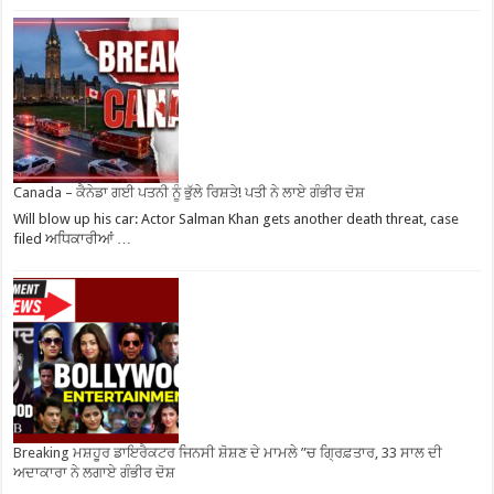
Canada – ਕੈਨੇਡਾ ਗਈ ਪਤਨੀ ਨੂੰ ਭੁੱਲੇ ਰਿਸ਼ਤੇ! ਪਤੀ ਨੇ ਲਾਏ ਗੰਭੀਰ ਦੋਸ਼
Will blow up his car: Actor Salman Khan gets another death threat, case
filed ਅਧਿਕਾਰੀਆਂ …
Breaking ਮਸ਼ਹੂਰ ਡਾਇਰੈਕਟਰ ਜਿਨਸੀ ਸ਼ੋਸ਼ਣ ਦੇ ਮਾਮਲੇ ”ਚ ਗ੍ਰਿਫ਼ਤਾਰ, 33 ਸਾਲ ਦੀ
ਅਦਾਕਾਰਾ ਨੇ ਲਗਾਏ ਗੰਭੀਰ ਦੋਸ਼