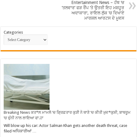
Entertainment News – ਹੱਥ ‘ਚ
‘ਤਲਵਾਰ’ ਫੜ ਰੈਂਪ ‘ਤੇ ਉਤਰੀ ਇਹ ਮਸ਼ਹੂਰ
ਅਦਾਕਾਰਾ, ਰਾਇਲ ਲੁੱਕ ‘ਚ ਦਿਖਾਏ
ਮਾਰਸ਼ਲ ਆਰਟਸ ਦੇ ਮੂਵਸ
Categories
Breaking News ਕਤ*ਲ ਮਾਮਲੇ ‘ਚ ਗ੍ਰਿਫ਼ਤਾਰ ਕੁੜੀ ਨੇ ਥਾਣੇ ‘ਚ ਕੀਤੀ ਖ਼ੁਦ*ਕੁਸ਼ੀ, ਬਾਥਰੂਮ
‘ਚ ਚੁੰਨੀ ਨਾਲ ਲਾਇਆ ਫਾ.ਹਾ
Will blow up his car: Actor Salman Khan gets another death threat, case
filed ਅਧਿਕਾਰੀਆਂ …