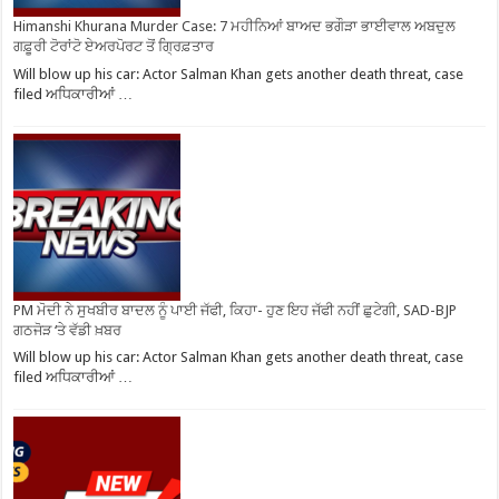
Himanshi Khurana Murder Case: 7 ਮਹੀਨਿਆਂ ਬਾਅਦ ਭਗੌੜਾ ਭਾਈਵਾਲ ਅਬਦੁਲ
ਗਫ਼ੂਰੀ ਟੋਰਾਂਟੋ ਏਅਰਪੋਰਟ ਤੋਂ ਗ੍ਰਿਫ਼ਤਾਰ
Will blow up his car: Actor Salman Khan gets another death threat, case
filed ਅਧਿਕਾਰੀਆਂ …
PM ਮੋਦੀ ਨੇ ਸੁਖਬੀਰ ਬਾਦਲ ਨੂੰ ਪਾਈ ਜੱਫੀ, ਕਿਹਾ- ਹੁਣ ਇਹ ਜੱਫੀ ਨਹੀਂ ਛੁਟੇਗੀ, SAD-BJP
ਗਠਜੋੜ ‘ਤੇ ਵੱਡੀ ਖ਼ਬਰ
Will blow up his car: Actor Salman Khan gets another death threat, case
filed ਅਧਿਕਾਰੀਆਂ …