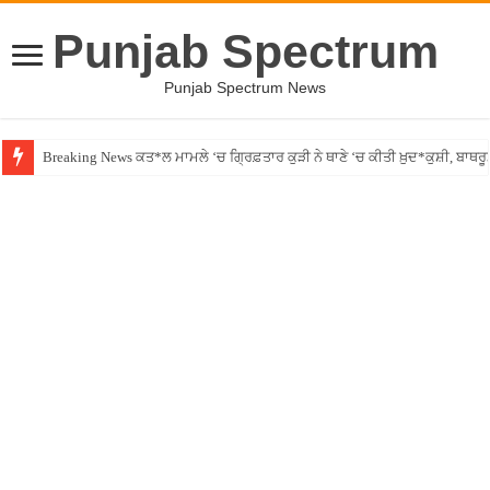
Punjab Spectrum
Punjab Spectrum News
Breaking News ਕਤ*ਲ ਮਾਮਲੇ ‘ਚ ਗ੍ਰਿਫ਼ਤਾਰ ਕੁੜੀ ਨੇ ਥਾਣੇ ‘ਚ ਕੀਤੀ ਖ਼ੁਦ*ਕੁਸ਼ੀ, ਬਾਥਰ