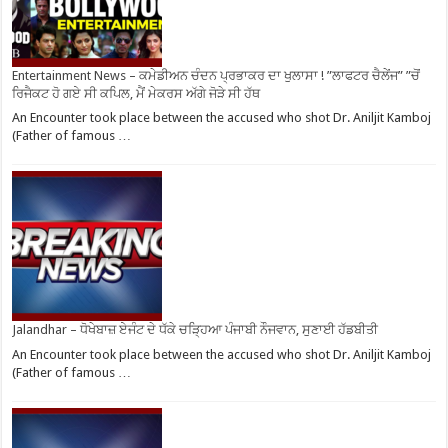
Entertainment News – ਕਮੇਡੀਅਨ ਚੰਦਨ ਪ੍ਰਭਾਕਰ ਦਾ ਖੁਲਾਸਾ ! ”ਲਾਫਟਰ ਚੈਲੇਂਜ” ”ਚੋਂ
ਰਿਜੈਕਟ ਹੋ ਗਏ ਸੀ ਕਪਿਲ, ਮੈਂ ਮੇਕਰਸ ਅੱਗੇ ਜੋੜੇ ਸੀ ਹੱਥ
An Encounter took place between the accused who shot Dr. Aniljit Kamboj
(Father of famous …
Jalandhar – ਧੋਖੇਬਾਜ਼ ਏਜੰਟ ਦੇ ਧੱਕੇ ਚੜ੍ਹਿਆ ਪੰਜਾਬੀ ਨੌਜਵਾਨ, ਸੁਣਾਈ ਹੱਡਬੀਤੀ
An Encounter took place between the accused who shot Dr. Aniljit Kamboj
(Father of famous …