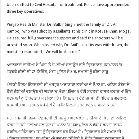
been shifted to Civil Hospital for treatment. Police have apprehended
three key operatives.
Punjab Health Minister Dr. Balbir Singh met the family of Dr. Anil
Kamboj, who was shot by assailants at his clinic in Kot Ise Khan, Moga.
He assured full government support and said the shooters will be
arrested soon. When asked why Dr. Anil’s security was withdrawn, the
minister responded, “We will look into it.”
ਅਦਾਕਾਰਾ ਤਾਨੀਆ ਦੇ ਪਿਤਾ ‘ਤੇ ਗੋ. ਲੀਆਂ ਚਲਾਉਣ ਵਾਲੇ ਗ੍ਰਿਫ਼ਤਾਰ, ਹਸਪਤਾਲ ‘ਚ
ਵੜ੍ਹਕੇ ਕੀਤੀ ਸੀ ਫਾ. ਇਰਿੰਗ, ਮੋਗਾ ਪੁਲਿਸ ਨੇ 3 ਬ. ਦਮਾਸ਼ਾਂ ਨੂੰ ਕੀਤਾ ਕਾਬੂ
ਪੰਜਾਬੀ ਫਿਲਮ ਇੰਡਸਟਰੀ ਦੀ ਮਸ਼ਹੂਰ ਅਦਾਕਾਰਾ ਤਾਨੀਆ ਦੇ ਪਿਤਾ ਡਾ. ਅਨਿਲ ਕੰਬੋਜ ‘ਤੇ
ਹੋਈ ਗੋਲੀਆਂ ਚਲਾਉਣ ਦੀ ਘਟਨਾ ‘ਚ ਮੋਗਾ ਪੁਲਿਸ ਨੇ ਵੱਡੀ ਸਫਲਤਾ ਹਾਸਲ ਕਰਦਿਆਂ ਤਿੰਨ
ਬਦਮਾਸ਼ਾਂ ਨੂੰ ਗ੍ਰਿਫ਼ਤਾਰ ਕਰ ਲਿਆ ਹੈ। ਗ੍ਰਿਫ਼ਤਾਰ ਹੋਏ ਸ਼ਖ਼ਸਾਂ ਦੀ ਪਹਿਚਾਣ ਗੁਰਲਾਲ,
ਖੁਸ਼ਪ੍ਰੀਤ ਅਤੇ ਗੁਰਮਨ ਵਜੋਂ ਹੋਈ ਹੈ, ਜੋ ਕਿ ਜ਼ਿਲ੍ਹਾ ਤਰਨਤਾਰਨ ਦੇ ਵਸਨੀਕ ਹਨ।
ਮੋਗਾ : ਪੰਜਾਬੀ ਫਿਲਮ ਇੰਡਸਟਰੀ ਦੀ ਮਸ਼ਹੂਰ ਅਦਾਕਾਰਾ ਤਾਨੀਆ ਦੇ ਪਿਤਾ ਡਾ. ਅਨਿਲ
ਕੰਬੋਜ ‘ਤੇ ਹੋਈ ਗੋਲੀਆਂ ਚਲਾਉਣ ਦੀ ਘਟਨਾ ‘ਚ ਮੋਗਾ ਪੁਲਿਸ ਨੇ ਵੱਡੀ ਸਫਲਤਾ ਹਾਸਲ
ਕਰਦਿਆਂ ਤਿੰਨ ਬਦਮਾਸ਼ਾਂ ਨੂੰ ਗ੍ਰਿਫ਼ਤਾਰ ਕਰ ਲਿਆ ਹੈ। ਗ੍ਰਿਫ਼ਤਾਰ ਹੋਏ ਸ਼ਖ਼ਸਾਂ ਦੀ
ਪਹਿਚਾਣ ਗੁਰਲਾਲ, ਖੁਸ਼ਪ੍ਰੀਤ ਅਤੇ ਗੁਰਮਨ ਵਜੋਂ ਹੋਈ ਹੈ, ਜੋ ਕਿ ਜ਼ਿਲ੍ਹਾ ਤਰਨਤਾਰਨ ਦੇ