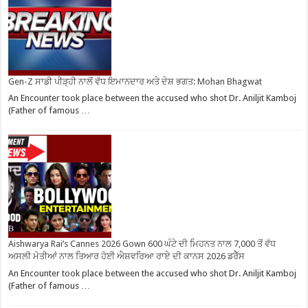
Gen-Z ਸਾਡੀ ਪੀੜ੍ਹੀ ਨਾਲੋਂ ਵੱਧ ਇਮਾਨਦਾਰ ਅਤੇ ਦੇਸ਼ ਭਗਤ: Mohan Bhagwat
An Encounter took place between the accused who shot Dr. Aniljit Kamboj
(Father of famous …
Aishwarya Rai’s Cannes 2026 Gown 600 ਘੰਟੇ ਦੀ ਮਿਹਨਤ ਨਾਲ 7,000 ਤੋਂ ਵੱਧ
ਅਸਲੀ ਮੋਤੀਆਂ ਨਾਲ ਤਿਆਰ ਹੋਈ ਐਸ਼ਵਰਿਆ ਰਾਏ ਦੀ ਕਾਨਸ 2026 ਡਰੈੱਸ
An Encounter took place between the accused who shot Dr. Aniljit Kamboj
(Father of famous …