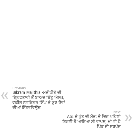
Previous
Bikram Majithia -ਮਜੀਠੀਏ ਦੀ
ਗ੍ਰਿਫਤਾਰੀ ਤੋਂ ਬਾਅਦ ਬਿੱਟੂ ਔਲਖ,
ਵਕੀਲ ਨਵਕਿਰਨ ਸਿੰਘ ਤੇ ਕੁਝ ਹੋਰਾਂ
ਦੀਆਂ ਇੰਟਰਵਿਊਜ਼
Next
ASI ਦੇ ਪੁੱਤ ਦੀ ਮੌਤ: ਦੋ ਦਿਨ ਪਹਿਲਾਂ
ਇਟਲੀ ਤੋਂ ਆਇਆ ਸੀ ਵਾਪਸ, ਮਾਂ ਵੀ ਹੈ
ਪਿੰਡ ਦੀ ਸਰਪੰਚ