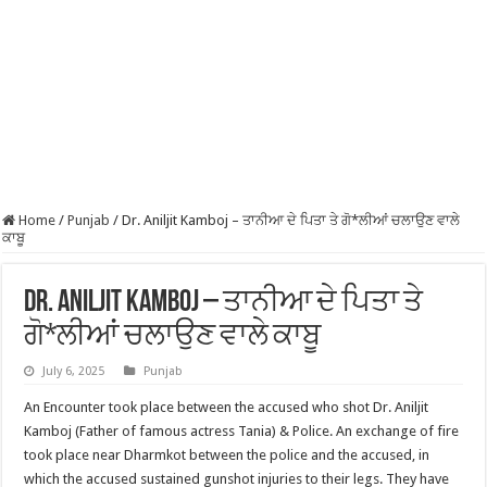
Home
/
Punjab
/
Dr. Aniljit Kamboj – ਤਾਨੀਆ ਦੇ ਪਿਤਾ ਤੇ ਗੋ*ਲੀਆਂ ਚਲਾਉਣ ਵਾਲੇ
ਕਾਬੂ
Dr. Aniljit Kamboj – ਤਾਨੀਆ ਦੇ ਪਿਤਾ ਤੇ
ਗੋ*ਲੀਆਂ ਚਲਾਉਣ ਵਾਲੇ ਕਾਬੂ
July 6, 2025
Punjab
An Encounter took place between the accused who shot Dr. Aniljit
Kamboj (Father of famous actress Tania) & Police. An exchange of fire
took place near Dharmkot between the police and the accused, in
which the accused sustained gunshot injuries to their legs. They have