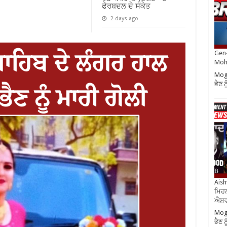
ਫੇਰਬਦਲ ਦੇ ਸੰਕੇਤ
2 days ago
Gen-
Moh
Moga
ਭੈਣ ਨ
Aish
ਮਿਹਨ
ਐਸ਼ਵ
Moga
ਭੈਣ ਨ