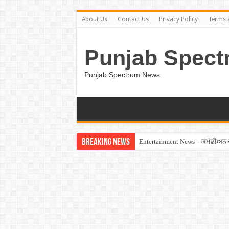
About Us
Contact Us
Privacy Policy
Terms 
Punjab Spect
Punjab Spectrum News
Breaking News
Entertainment News – ਕਮੇਡੀਅਨ ਚੰਦ