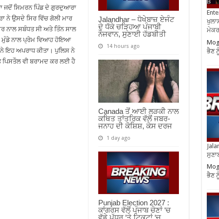
ਾ ਜਦੋਂ ਸਿਮਰਨ ਪਿੰਡ ਦੇ ਗੁਰਦੁਆਰਾ
Ente
ਾ ਨੇ ਉਸਦੇ ਸਿਰ ਵਿੱਚ ਗੋਲੀ ਮਾਰ
Jalandhar – ਧੋਖੇਬਾਜ਼ ਏਜੰਟ
ਖੁਲਾਸ
ਦੇ ਧੱਕੇ ਚੜ੍ਹਿਆ ਪੰਜਾਬੀ
ਾਰ ਨਾਲ ਸਬੰਧਤ ਸੀ ਅਤੇ ਤਿੰਨ ਸਾਲ
ਮੇਕਰਸ
ਨੌਜਵਾਨ, ਸੁਣਾਈ ਹੱਡਬੀਤੀ
ਕ ਮੁੰਡੇ ਨਾਲ ਪ੍ਰੇਮ ਵਿਆਹ ਹੋਇਆ
Moga
14 hours ago
ਸਨੇ ਇਹ ਅਪਰਾਧ ਕੀਤਾ। ਪੁਲਿਸ ਨੇ
ਭੈਣ ਨ
ਤੇ ਪਿਸਤੌਲ ਵੀ ਬਰਾਮਦ ਕਰ ਲਈ ਹੈ
Canada ਤੋਂ ਆਈ ਲੜਕੀ ਨਾਲ
ਕਥਿਤ ਤਾਂਤਰਿਕ ਵੱਲੋਂ ਜਬਰ-
ਜਨਾਹ ਦੀ ਕੋਸ਼ਿਸ਼, ਕੇਸ ਦਰਜ
1 day ago
Jala
ਸੁਣਾ
Moga
ਭੈਣ ਨ
Punjab Election 2027 :
ਕਾਂਗਰਸ ਵੱਲੋਂ ਪੰਜਾਬ ਚੋਣਾਂ ‘ਚ
ਵੱਡੇ ਪੱਧਰ ‘ਤੇ ਟਿਕਟਾਂ ‘ਚ