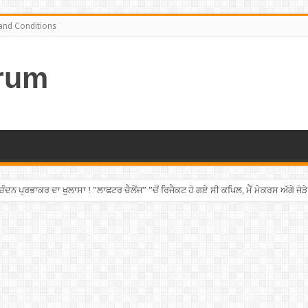
and Conditions
rum
ਨ ਪ੍ਰਭਾਕਰ ਦਾ ਖੁਲਾਸਾ ! ”ਲਾਫਟਰ ਚੈਲੇਂਜ” ”ਚੋਂ ਰਿਜੈਕਟ ਹੋ ਗਏ ਸੀ ਕਪਿਲ, ਮੈਂ ਮੇਕਰਸ ਅੱਗੇ ਜੋੜੇ