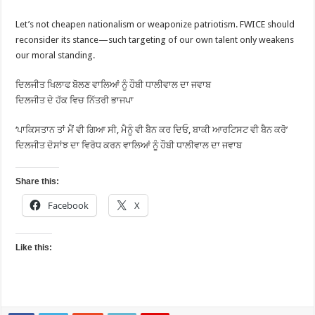
Let’s not cheapen nationalism or weaponize patriotism. FWICE should
reconsider its stance—such targeting of our own talent only weakens
our moral standing.
ਦਿਲਜੀਤ ਖਿਲਾਫ ਬੋਲਣ ਵਾਲਿਆਂ ਨੂੰ ਹੌਬੀ ਧਾਲੀਵਾਲ ਦਾ ਜਵਾਬ
ਦਿਲਜੀਤ ਦੇ ਹੱਕ ਵਿਚ ਨਿੱਤਰੀ ਭਾਜਪਾ
‘ਪਾਕਿਸਤਾਨ ਤਾਂ ਮੈਂ ਵੀ ਗਿਆ ਸੀ, ਮੈਨੂੰ ਵੀ ਬੈਨ ਕਰ ਦਿਓ, ਬਾਕੀ ਆਰਟਿਸਟ ਵੀ ਬੈਨ ਕਰੋ’
ਦਿਲਜੀਤ ਦੋਸਾਂਝ ਦਾ ਵਿਰੋਧ ਕਰਨ ਵਾਲਿਆਂ ਨੂੰ ਹੌਬੀ ਧਾਲੀਵਾਲ ਦਾ ਜਵਾਬ
Share this:
Facebook
X
Like this: