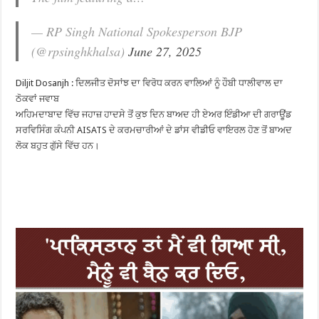
— RP Singh National Spokesperson BJP
(@rpsinghkhalsa)
June 27, 2025
Diljit Dosanjh : ਦਿਲਜੀਤ ਦੋਸਾਂਝ ਦਾ ਵਿਰੋਧ ਕਰਨ ਵਾਲਿਆਂ ਨੂੰ ਹੌਬੀ ਧਾਲੀਵਾਲ ਦਾ
ਠੋਕਵਾਂ ਜਵਾਬ
ਅਹਿਮਦਾਬਾਦ ਵਿੱਚ ਜਹਾਜ਼ ਹਾਦਸੇ ਤੋਂ ਕੁਝ ਦਿਨ ਬਾਅਦ ਹੀ ਏਅਰ ਇੰਡੀਆ ਦੀ ਗਰਾਊਂਡ
ਸਰਵਿਸਿੰਗ ਕੰਪਨੀ AISATS ਦੇ ਕਰਮਚਾਰੀਆਂ ਦੇ ਡਾਂਸ ਵੀਡੀਓ ਵਾਇਰਲ ਹੋਣ ਤੋਂ ਬਾਅਦ
ਲੋਕ ਬਹੁਤ ਗੁੱਸੇ ਵਿੱਚ ਹਨ।