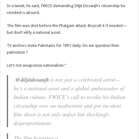
In a tweet, he said, FWICE demanding Diljit Dosanjh’s citizenship be
revoked is absurd.
The film was shot before the Phalgam attack. Boycott it if needed—
but don’t vilify a national asset.
TV anchors invite Pakistanis for TRPs daily. Do we question their
patriotism ?
Let’s not weaponize nationalism.”
.
@diljitdosanjh
is not just a celebrated artist—
he's a national asset and a global ambassador of
Indian culture. FWICE’s call to revoke his Indian
citizenship over an inadvertent and pre-incident
film shoot is not only unfair but shockingly
disproportionate.
The film featuring a…