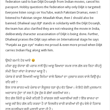
federation said to ban Diljit Dosanjh from Indian movies, cancel his
passport. Hobby questions the federation why only Diljit is targeted:
Everyone listen songs on YouTube, watch Pakistani Dramas, even I
listened to Pakistan singer Attaullah Khan, then I should also be
banned. Dhaliwal says BJP stands in solidarity with the Diljit Dosanjh,
the team has also clarified they are not releasing the movie in India,
deliberately character assassination of Diljit is being done. Further,
Dhaliwal praises the Diljit says when on International stage he says
“Punjabi aa gye oye” makes me proud & even more proud when Diljit
carries Indian Flag along with him.
ਉਲਟੇ ਜ਼ਮਾਨੇ ਹੋਰ ਆਏ
ਮੀਕਾ ਗੁਰੂ ਰੰਧਾਵਾ ਬੀ ਪਰਾਕ ਨਾਲੋਂ ਉਹ ਆਗੂ ਜ਼ਿਆਦਾ ਸਮਝ ਨਾਲ ਗੱਲ ਕਰ ਰਿਹਾ ਜੀਹਨੂੰ
ਸੰਘੀ ਕਿਹਾ ਜਾਂਦਾ ਜੋ ਭਾਜਪਾ ਆਗੂ ਹੈ।
ਪੰਜਾਬ ਦੇ ਬਾਕੀ ਸਿਆਸੀ ਆਗੂ ਸਿਨੇਮਾ ਵਾਲੇ ਫਿਲਮਾਂ ਦਾ ਪ੍ਰਚਾਰ ਕਰਨ ਵਾਲੇ ਕਿਉਂ ਚੁੱਪ
ਰਹਿ ਗਏ ?
ਇਸ ਨਾਲ ਭਾਰਤ ਅਤੇ ਪੰਜਾਬ ਦਾ ਸੈਕੂਲਰ ਧੜਾ ਚੁੱਪ ਵੱਟ ਗਿਆ। ਜੇ ਇਹੋ ਕੋਈ ਮੁਸਲਮਾਨ
ਅਦਾਕਾਰ ਹੁੰਦਾ ਤਾਂ ਸਭ ਨੇ ਹੁੱਭ ਹੁੱਭ ਕੇ ਗੱਲਾਂ ਕਰਨੀਆਂ ਸਨ।
ਇਹ ਗੱਲ ਕਿੰਨੀ ਕੁ ਔਖੀ ਕਹਿਣੀ ਹੈ ਕਾਂਗਰਸ ਲਈ ਅਕਾਲੀਆਂ ਲਈ ? ਇੱਕ ਭਾਜਪਾ ਦਾ
ਆਗੂ ਜਦੋਂ ਇਹ ਗੱਲ ਕਹਿ ਸਕਦਾ ਹੈ ਤਾਂ ਦਿਲਜੀਤ ਵਾਰੀ ਬਾਕੀਆਂ ਦੀ ਚੁੱਪ ਵੇਲੇ ਦੇ ਹਿਸਾਬ
ਨਾਲ ਸਹੂਲੀਅਤ ਭਰੀ ਮਲਾਈ ਖਾਣਾ ਹੀ ਹੈ।