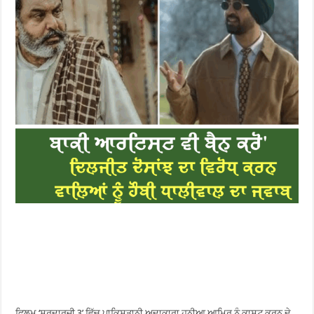
ਫਿਲਮ ‘ਸਰਦਾਰਜੀ 3’ ਵਿੱਚ ਪਾਕਿਸਤਾਨੀ ਅਦਾਕਾਰਾ ਹਨੀਆ ਆਮਿਰ ਨੂੰ ਕਾਸਟ ਕਰਨ ਦੇ