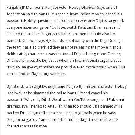
Punjab BJP Member & Punjabi Actor Hobby Dhaliwal Says one of
federation said to ban Diljit Dosanjh from Indian movies, cancel his
passport. Hobby questions the federation why only Diljit is targeted:
Everyone listen songs on YouTube, watch Pakistani Dramas, even I
listened to Pakistan singer Attaullah Khan, then I should also be
banned. Dhaliwal says BJP stands in solidarity with the Diljit Dosanjh,
the team has also clarified they are not releasing the movie in India,
deliberately character assassination of Diljit is being done. Further,
Dhaliwal praises the Diljit says when on International stage he says
“Punjabi aa gye oye” makes me proud & even more proud when Diljit
carries Indian Flag along with him.
BJP stands with Diljit Dosanjh, said Punjab BJP leader and actor Hobby
Dhaliwal, as he slammed the call to ban Diljit and cancel his
passport.“Why only Diljit? We all watch YouTube songs and Pakistani
dramas. I’ve listened to Attaullah Khan too should I be banned?” He
backed Diljit, saying: “He makes us proud globally when he says
‘Punjabi aa gye oye’ and carries the Indian flag. This is deliberate
character assassination.