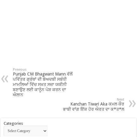
Previous
Punjab CM Bhagwant Mann ਵੱਲੋਂ
ਪਵਿੱਤਰ ਗ੍ਰੰਥਾਂ ਦੀ ਬੇਅਦਬੀ ਸਬੰਧੀ
ਮਾਮਲਿਆਂ ਵਿੱਚ ਸਖ਼ਤ ਸਜ਼ਾ ਯਕੀਨੀ
ਬਣਾਉਣ ਲਈ ਕਾਨੂੰਨ ਪੇਸ਼ ਕਰਨ ਦਾ
ਐਲਾਨ
Next
Kanchan Tiwari Aka ਕਮਲ ਕੌਰ
ਭਾਬੀ ਵਾਂਗ ਇੱਕ ਹੋਰ ਔਰਤ ਦਾ ਕ*ਤ*ਲ
Categories