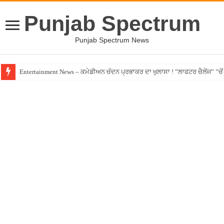
Punjab Spectrum
Punjab Spectrum News
Entertainment News – ਕਮੇਡੀਅਨ ਚੰਦਨ ਪ੍ਰਭਾਕਰ ਦਾ ਖੁਲਾਸਾ ! ”ਲਾਫਟਰ ਚੈਲੇਂਜ” ”ਚੋਂ ਰ