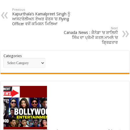
Previous
Kapurthala’s Kamalpreet Singh ਨੂੰ
ਆਸਟਰੇਲੀਅਨ ਏਅਰ ਫੋਰਸ ’ਚ Flying
Officer ਵਜੋਂ ਕਮਿਸ਼ਨ ਮਿਲਿਆ
Next
Canada News : ਕੈਨੇਡਾ ’ਚ ਸ਼ਾਲਿਨੀ
ਸਿੰਘ ਦਾ ਪ੍ਰੇਮੀ ਕਤਲ ਮਾਮਲੇ ’ਚ
ਗ੍ਰਿਫ਼ਤਾਰ
Categories