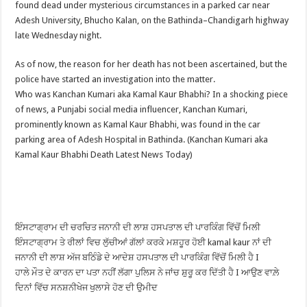
found dead under mysterious circumstances in a parked car near
Adesh University, Bhucho Kalan, on the Bathinda–Chandigarh highway
late Wednesday night.
As of now, the reason for her death has not been ascertained, but the
police have started an investigation into the matter.
Who was Kanchan Kumari aka Kamal Kaur Bhabhi? In a shocking piece
of news, a Punjabi social media influencer, Kanchan Kumari,
prominently known as Kamal Kaur Bhabhi, was found in the car
parking area of Adesh Hospital in Bathinda. (Kanchan Kumari aka
Kamal Kaur Bhabhi Death Latest News Today)
ਇੰਸਟਾਗ੍ਰਾਮ ਦੀ ਚਰਚਿਤ ਜਨਾਨੀ ਦੀ ਲਾਸ਼ ਹਸਪਤਾਲ ਦੀ ਪਾਰਕਿੰਗ ਵਿੱਚੋਂ ਮਿਲੀ
ਇੰਸਟਾਗ੍ਰਾਮ ਤੇ ਰੀਲਾਂ ਵਿਚ ਲੁੱਚੀਆਂ ਗੱਲਾਂ ਕਰਕੇ ਮਸ਼ਹੂਰ ਹੋਈ kamal kaur ਨਾਂ ਦੀ
ਜਨਾਨੀ ਦੀ ਲਾਸ਼ ਅੱਜ ਬਠਿੰਡੇ ਦੇ ਆਦੇਸ਼ ਹਸਪਤਾਲ ਦੀ ਪਾਰਕਿੰਗ ਵਿੱਚੋਂ ਮਿਲੀ ਹੈ I
ਹਾਲੇ ਮੌਤ ਦੇ ਕਾਰਨ ਦਾ ਪਤਾ ਨਹੀਂ ਲੱਗਾ ਪੁਲਿਸ ਨੇ ਜਾਂਚ ਸ਼ੁਰੂ ਕਰ ਦਿੱਤੀ ਹੈ I ਆਉਣ ਵਾਲ਼ੇ
ਦਿਨਾਂ ਵਿੱਚ ਸਨਸ਼ਨੀਖੇਜ ਖੁਲਾਸੇ ਹੋਣ ਦੀ ਉਮੀਦ