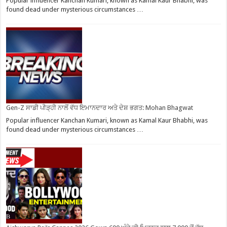
Popular influencer Kanchan Kumari, known as Kamal Kaur Bhabhi, was
found dead under mysterious circumstances …
Gen-Z ਸਾਡੀ ਪੀੜ੍ਹੀ ਨਾਲੋਂ ਵੱਧ ਇਮਾਨਦਾਰ ਅਤੇ ਦੇਸ਼ ਭਗਤ: Mohan Bhagwat
Popular influencer Kanchan Kumari, known as Kamal Kaur Bhabhi, was
found dead under mysterious circumstances …