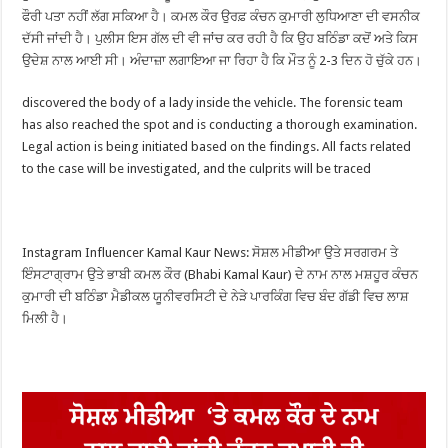
ਫੌਰੀ ਪਤਾ ਨਹੀਂ ਲੱਗ ਸਕਿਆ ਹੈ। ਕਮਲ ਕੌਰ ਉਰਫ਼ ਕੰਚਨ ਕੁਮਾਰੀ ਲੁਧਿਆਣਾ ਦੀ ਵਸਨੀਕ
ਦੱਸੀ ਜਾਂਦੀ ਹੈ। ਪੁਲੀਸ ਇਸ ਗੱਲ ਦੀ ਵੀ ਜਾਂਚ ਕਰ ਰਹੀ ਹੈ ਕਿ ਉਹ ਬਠਿੰਡਾ ਕਦੋਂ ਅਤੇ ਕਿਸ
ਉਦੇਸ਼ ਨਾਲ ਆਈ ਸੀ। ਅੰਦਾਜ਼ਾ ਲਗਾਇਆ ਜਾ ਰਿਹਾ ਹੈ ਕਿ ਮੌਤ ਨੂੰ 2-3 ਦਿਨ ਹੋ ਚੁੱਕੇ ਹਨ।
discovered the body of a lady inside the vehicle. The forensic team
has also reached the spot and is conducting a thorough examination.
Legal action is being initiated based on the findings. All facts related
to the case will be investigated, and the culprits will be traced
Instagram Influencer Kamal Kaur News: ਸੋਸ਼ਲ ਮੀਡੀਆ ਉਤੇ ਸਰਗਰਮ ਤੇ
ਇੰਸਟਾਗ੍ਰਾਮ ਉਤੇ ਭਾਬੀ ਕਮਲ ਕੌਰ (Bhabi Kamal Kaur) ਦੇ ਨਾਮ ਨਾਲ ਮਸ਼ਹੂਰ ਕੰਚਨ
ਕੁਮਾਰੀ ਦੀ ਬਠਿੰਡਾ ਮੈਡੀਕਲ ਯੂਨੀਵਰਸਿਟੀ ਦੇ ਨੇੜੇ ਪਾਰਕਿੰਗ ਵਿਚ ਬੰਦ ਗੱਡੀ ਵਿਚ ਲਾਸ਼
ਮਿਲੀ ਹੈ।