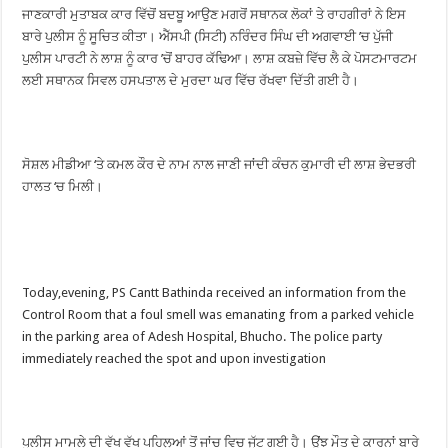
ਜਾਣਕਾਰੀ ਮੁਤਾਬਕ ਕਾਰ ਵਿੱਚੋਂ ਬਦਬੂ ਆਉਣ ਮਗਰੋਂ ਸਥਾਨਕ ਲੋਕਾਂ ਤੇ ਰਾਹਗੀਰਾਂ ਨੇ ਇਸ
ਬਾਰੇ ਪੁਲੀਸ ਨੂੰ ਸੂਚਿਤ ਕੀਤਾ। ਐੱਸਪੀ (ਸਿਟੀ) ਨਰਿੰਦਰ ਸਿੰਘ ਦੀ ਅਗਵਾਈ ’ਚ ਪੁੱਜੀ
ਪੁਲੀਸ ਪਾਰਟੀ ਨੇ ਲਾਸ਼ ਨੂੰ ਕਾਰ ’ਚੋਂ ਬਾਹਰ ਕੱਢਿਆ। ਲਾਸ਼ ਕਬਜ਼ੇ ਵਿੱਚ ਲੈ ਕੇ ਪੋਸਟਮਾਰਟਮ
ਲਈ ਸਥਾਨਕ ਸਿਵਲ ਹਸਪਤਾਲ ਦੇ ਮੁਰਦਾ ਘਰ ਵਿੱਚ ਰੱਖਵਾ ਦਿੱਤੀ ਗਈ ਹੈ।
ਸੋਸ਼ਲ ਮੀਡੀਆ ‘ਤੇ ਕਮਲ ਕੌਰ ਦੇ ਨਾਮ ਨਾਲ ਜਾਣੀ ਜਾਂਦੀ ਕੰਚਨ ਕੁਮਾਰੀ ਦੀ ਲਾਸ਼ ਭੇਦਭਰੀ
ਹਾਲਤ ‘ਚ ਮਿਲੀ।
Today,evening, PS Cantt Bathinda received an information from the
Control Room that a foul smell was emanating from a parked vehicle
in the parking area of Adesh Hospital, Bhucho. The police party
immediately reached the spot and upon investigation
ਪੁਲੀਸ ਮਾਮਲੇ ਦੀ ਵੱਖ ਵੱਖ ਪਹਿਲੂਆਂ ਤੋਂ ਜਾਂਚ ਵਿਚ ਜੁੱਟ ਗਈ ਹੈ। ਉਂਝ ਮੌਤ ਦੇ ਕਾਰਨਾਂ ਬਾਰੇ