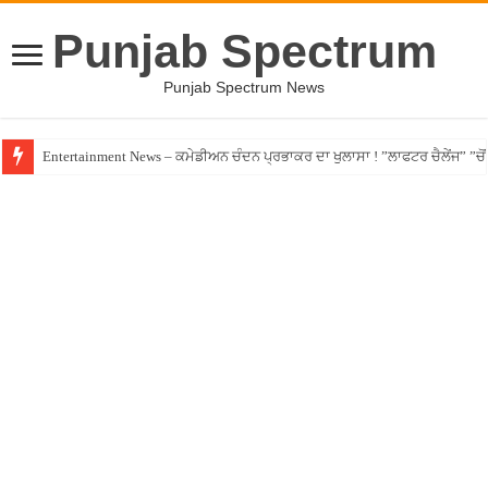
Punjab Spectrum
Punjab Spectrum News
Entertainment News – ਕਮੇਡੀਅਨ ਚੰਦਨ ਪ੍ਰਭਾਕਰ ਦਾ ਖੁਲਾਸਾ ! ”ਲਾਫਟਰ ਚੈਲੇਂਜ” ”ਚੋਂ ਰ