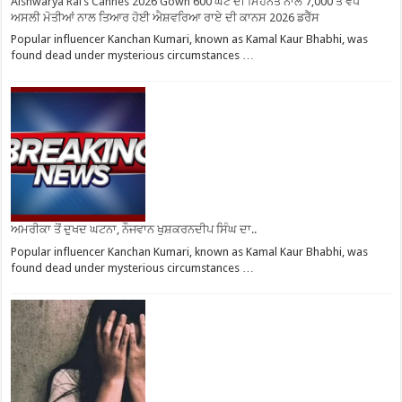
Aishwarya Rai’s Cannes 2026 Gown 600 ਘੰਟੇ ਦੀ ਮਿਹਨਤ ਨਾਲ 7,000 ਤੋਂ ਵੱਧ
ਅਸਲੀ ਮੋਤੀਆਂ ਨਾਲ ਤਿਆਰ ਹੋਈ ਐਸ਼ਵਰਿਆ ਰਾਏ ਦੀ ਕਾਨਸ 2026 ਡਰੈੱਸ
Popular influencer Kanchan Kumari, known as Kamal Kaur Bhabhi, was
found dead under mysterious circumstances …
ਅਮਰੀਕਾ ਤੋਂ ਦੁਖਦ ਘਟਨਾ, ਨੌਜਵਾਨ ਖੁਸ਼ਕਰਨਦੀਪ ਸਿੰਘ ਦਾ..
Popular influencer Kanchan Kumari, known as Kamal Kaur Bhabhi, was
found dead under mysterious circumstances …