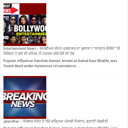
Entertainment News – ਕਮੇਡੀਅਨ ਚੰਦਨ ਪ੍ਰਭਾਕਰ ਦਾ ਖੁਲਾਸਾ ! ”ਲਾਫਟਰ ਚੈਲੇਂਜ” ”ਚੋਂ
ਰਿਜੈਕਟ ਹੋ ਗਏ ਸੀ ਕਪਿਲ, ਮੈਂ ਮੇਕਰਸ ਅੱਗੇ ਜੋੜੇ ਸੀ ਹੱਥ
Popular influencer Kanchan Kumari, known as Kamal Kaur Bhabhi, was
found dead under mysterious circumstances …
Jalandhar – ਧੋਖੇਬਾਜ਼ ਏਜੰਟ ਦੇ ਧੱਕੇ ਚੜ੍ਹਿਆ ਪੰਜਾਬੀ ਨੌਜਵਾਨ, ਸੁਣਾਈ ਹੱਡਬੀਤੀ