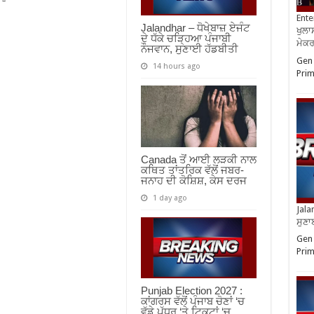
Ente
Jalandhar – ਧੋਖੇਬਾਜ਼ ਏਜੰਟ
ਖੁਲਾਸ
ਦੇ ਧੱਕੇ ਚੜ੍ਹਿਆ ਪੰਜਾਬੀ
ਮੇਕਰਸ
ਨੌਜਵਾਨ, ਸੁਣਾਈ ਹੱਡਬੀਤੀ
Gen 
14 hours ago
Prim
Canada ਤੋਂ ਆਈ ਲੜਕੀ ਨਾਲ
ਕਥਿਤ ਤਾਂਤਰਿਕ ਵੱਲੋਂ ਜਬਰ-
ਜਨਾਹ ਦੀ ਕੋਸ਼ਿਸ਼, ਕੇਸ ਦਰਜ
1 day ago
Jala
ਸੁਣਾ
Gen 
Prim
Punjab Election 2027 :
ਕਾਂਗਰਸ ਵੱਲੋਂ ਪੰਜਾਬ ਚੋਣਾਂ ‘ਚ
ਵੱਡੇ ਪੱਧਰ ‘ਤੇ ਟਿਕਟਾਂ ‘ਚ