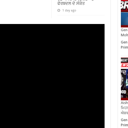
ਫੇਰਬਦਲ ਦੇ ਸੰਕੇਤ
1 day ago
Gen-
Moh
Gen 
Prim
Aish
ਮਿਹਨ
ਐਸ਼ਵ
Gen 
Prim