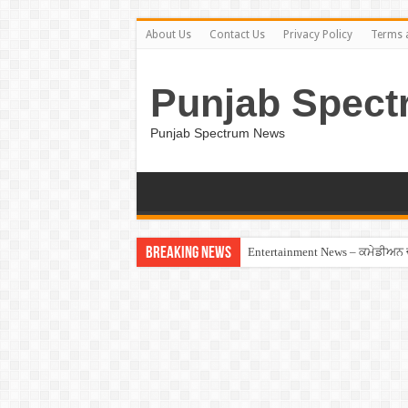
About Us
Contact Us
Privacy Policy
Terms 
Punjab Spect
Punjab Spectrum News
Breaking News
Entertainment News – ਕਮੇਡੀਅਨ ਚੰਦ