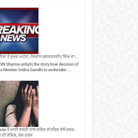
ਕਾ ਤੋਂ ਦੁਖਦ ਘਟਨਾ, ਨੌਜਵਾਨ ਖੁਸ਼ਕਰਨਦੀਪ ਸਿੰਘ ਦਾ..
VN Sharma unfurls the story how decision of
e Minister Indira Gandhi to undertake …
da ਤੋਂ ਆਈ ਲੜਕੀ ਨਾਲ ਕਥਿਤ ਤਾਂਤਰਿਕ ਵੱਲੋਂ ਜਬਰ-
 ਦੀ ਕੋਸ਼ਿਸ਼, ਕੇਸ ਦਰਜ