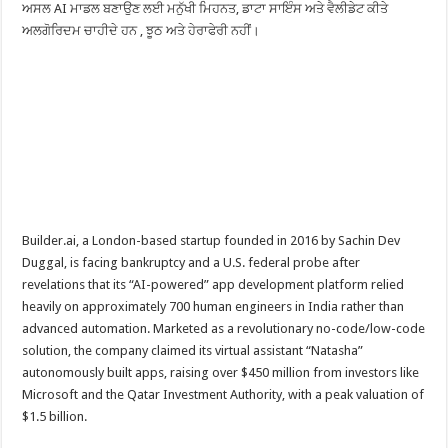
ਅਸਲ AI ਮਾਡਲ ਬਣਾਉਣ ਲਈ ਮਨੁੱਖੀ ਮਿਹਨਤ, ਡਾਟਾ ਸਾਇੰਸ ਅਤੇ ਵੈਲੀਡੇਟ ਕੀਤੇ
ਅਲਗੋਰਿਦਮ ਚਾਹੀਦੇ ਹਨ , ਝੂਠ ਅਤੇ ਹੇਰਾਫੇਰੀ ਨਹੀਂ।
Builder.ai, a London-based startup founded in 2016 by Sachin Dev
Duggal, is facing bankruptcy and a U.S. federal probe after
revelations that its “AI-powered” app development platform relied
heavily on approximately 700 human engineers in India rather than
advanced automation. Marketed as a revolutionary no-code/low-code
solution, the company claimed its virtual assistant “Natasha”
autonomously built apps, raising over $450 million from investors like
Microsoft and the Qatar Investment Authority, with a peak valuation of
$1.5 billion.