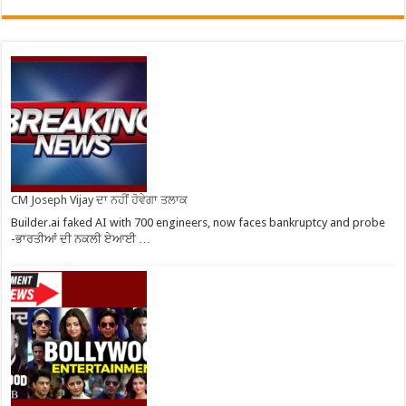
CM Joseph Vijay ਦਾ ਨਹੀਂ ਹੋਵੇਗਾ ਤਲਾਕ
Builder.ai faked AI with 700 engineers, now faces bankruptcy and probe
-ਭਾਰਤੀਆਂ ਦੀ ਨਕਲੀ ਏਆਈ …