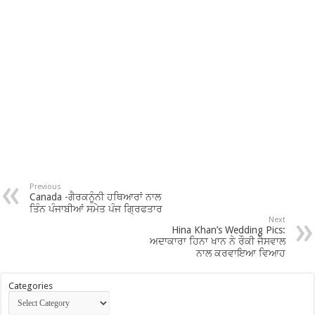
Previous
Canada -ਗੈਰਕਨੂੰਨੀ ਹਥਿਆਰਾਂ ਨਾਲ
ਤਿੰਨ ਪੰਜਾਬੀਆਂ ਸਮੇਤ ਪੰਜ ਗ੍ਰਿਫਤਾਰ
Next
Hina Khan’s Wedding Pics:
ਅਦਾਕਾਰਾ ਹਿਨਾ ਖਾਨ ਨੇ ਰੌਕੀ ਜੈਸਵਾਲ
ਨਾਲ ਕਰਵਾਇਆ ਵਿਆਹ
Categories