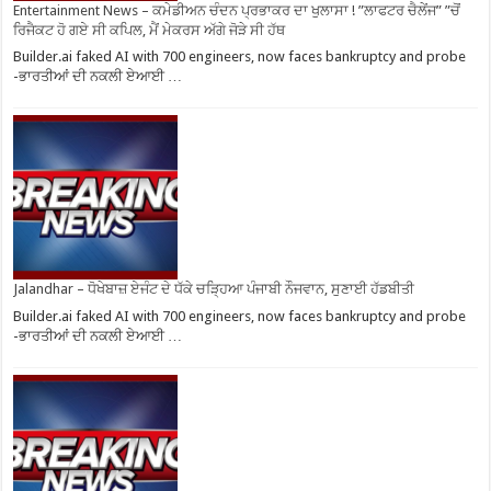
Entertainment News – ਕਮੇਡੀਅਨ ਚੰਦਨ ਪ੍ਰਭਾਕਰ ਦਾ ਖੁਲਾਸਾ ! ”ਲਾਫਟਰ ਚੈਲੇਂਜ” ”ਚੋਂ
ਰਿਜੈਕਟ ਹੋ ਗਏ ਸੀ ਕਪਿਲ, ਮੈਂ ਮੇਕਰਸ ਅੱਗੇ ਜੋੜੇ ਸੀ ਹੱਥ
Builder.ai faked AI with 700 engineers, now faces bankruptcy and probe
-ਭਾਰਤੀਆਂ ਦੀ ਨਕਲੀ ਏਆਈ …
Jalandhar – ਧੋਖੇਬਾਜ਼ ਏਜੰਟ ਦੇ ਧੱਕੇ ਚੜ੍ਹਿਆ ਪੰਜਾਬੀ ਨੌਜਵਾਨ, ਸੁਣਾਈ ਹੱਡਬੀਤੀ
Builder.ai faked AI with 700 engineers, now faces bankruptcy and probe
-ਭਾਰਤੀਆਂ ਦੀ ਨਕਲੀ ਏਆਈ …