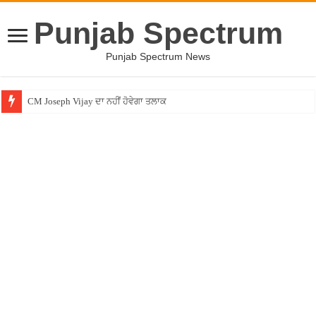
Punjab Spectrum
Punjab Spectrum News
CM Joseph Vijay ਦਾ ਨਹੀਂ ਹੋਵੇਗਾ ਤਲਾਕ
Entertainment News – ਕਮੇਡੀਅਨ ਚੰਦਨ ਪ੍ਰਭਾਕਰ ਦਾ ਖੁਲਾਸਾ ! ”ਲਾਫਟਰ ਚੈਲੇਂਜ” ”ਚੋਂ ਰ