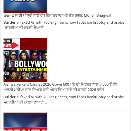
Gen-Z ਸਾਡੀ ਪੀੜ੍ਹੀ ਨਾਲੋਂ ਵੱਧ ਇਮਾਨਦਾਰ ਅਤੇ ਦੇਸ਼ ਭਗਤ: Mohan Bhagwat
Builder.ai faked AI with 700 engineers, now faces bankruptcy and probe
-ਭਾਰਤੀਆਂ ਦੀ ਨਕਲੀ ਏਆਈ …
Aishwarya Rai’s Cannes 2026 Gown 600 ਘੰਟੇ ਦੀ ਮਿਹਨਤ ਨਾਲ 7,000 ਤੋਂ ਵੱਧ
ਅਸਲੀ ਮੋਤੀਆਂ ਨਾਲ ਤਿਆਰ ਹੋਈ ਐਸ਼ਵਰਿਆ ਰਾਏ ਦੀ ਕਾਨਸ 2026 ਡਰੈੱਸ
Builder.ai faked AI with 700 engineers, now faces bankruptcy and probe
-ਭਾਰਤੀਆਂ ਦੀ ਨਕਲੀ ਏਆਈ …