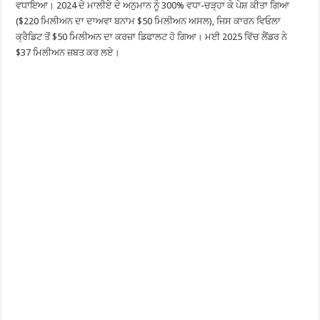
ਵਧਾਇਆ। 2024 ਦੇ ਮਾਲੀਏ ਦੇ ਅਨੁਮਾਨ ਨੂੰ 300% ਵਧਾ-ਚੜ੍ਹਾ ਕੇ ਪੇਸ਼ ਕੀਤਾ ਗਿਆ
($220 ਮਿਲੀਅਨ ਦਾ ਦਾਅਵਾ ਬਨਾਮ $50 ਮਿਲੀਅਨ ਅਸਲ), ਜਿਸ ਕਾਰਨ ਵਿਓਲਾ
ਕ੍ਰੈਡਿਟ ਤੋਂ $50 ਮਿਲੀਅਨ ਦਾ ਕਰਜ਼ਾ ਡਿਫਾਲਟ ਹੋ ਗਿਆ। ਮਈ 2025 ਵਿੱਚ ਲੈਂਡਰ ਨੇ
$37 ਮਿਲੀਅਨ ਜ਼ਬਤ ਕਰ ਲਏ।