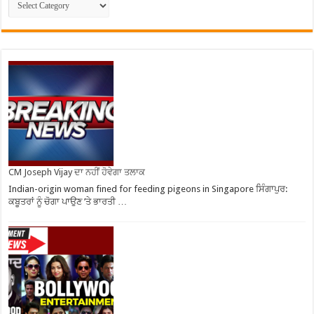
CM Joseph Vijay ਦਾ ਨਹੀਂ ਹੋਵੇਗਾ ਤਲਾਕ
Indian-origin woman fined for feeding pigeons in Singapore ਸਿੰਗਾਪੁਰ:
ਕਬੂਤਰਾਂ ਨੂੰ ਚੋਗਾ ਪਾਉਣ ’ਤੇ ਭਾਰਤੀ …