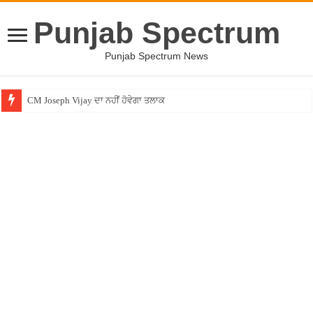
Punjab Spectrum
Punjab Spectrum News
CM Joseph Vijay ਦਾ ਨਹੀਂ ਹੋਵੇਗਾ ਤਲਾਕ
Entertainment News – ਕਮੇਡੀਅਨ ਚੰਦਨ ਪ੍ਰਭਾਕਰ ਦਾ ਖੁਲਾਸਾ ! ”ਲਾਫਟਰ ਚੈਲੇਂਜ” ”ਚੋਂ ਰ