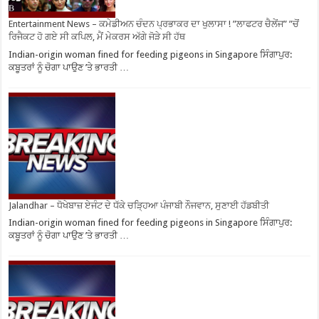
Entertainment News – ਕਮੇਡੀਅਨ ਚੰਦਨ ਪ੍ਰਭਾਕਰ ਦਾ ਖੁਲਾਸਾ ! ”ਲਾਫਟਰ ਚੈਲੇਂਜ” ”ਚੋਂ
ਰਿਜੈਕਟ ਹੋ ਗਏ ਸੀ ਕਪਿਲ, ਮੈਂ ਮੇਕਰਸ ਅੱਗੇ ਜੋੜੇ ਸੀ ਹੱਥ
Indian-origin woman fined for feeding pigeons in Singapore ਸਿੰਗਾਪੁਰ:
ਕਬੂਤਰਾਂ ਨੂੰ ਚੋਗਾ ਪਾਉਣ ’ਤੇ ਭਾਰਤੀ …
Jalandhar – ਧੋਖੇਬਾਜ਼ ਏਜੰਟ ਦੇ ਧੱਕੇ ਚੜ੍ਹਿਆ ਪੰਜਾਬੀ ਨੌਜਵਾਨ, ਸੁਣਾਈ ਹੱਡਬੀਤੀ
Indian-origin woman fined for feeding pigeons in Singapore ਸਿੰਗਾਪੁਰ:
ਕਬੂਤਰਾਂ ਨੂੰ ਚੋਗਾ ਪਾਉਣ ’ਤੇ ਭਾਰਤੀ …