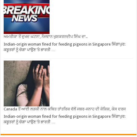
ਅਮਰੀਕਾ ਤੋਂ ਦੁਖਦ ਘਟਨਾ, ਨੌਜਵਾਨ ਖੁਸ਼ਕਰਨਦੀਪ ਸਿੰਘ ਦਾ..
Indian-origin woman fined for feeding pigeons in Singapore ਸਿੰਗਾਪੁਰ:
ਕਬੂਤਰਾਂ ਨੂੰ ਚੋਗਾ ਪਾਉਣ ’ਤੇ ਭਾਰਤੀ …
Canada ਤੋਂ ਆਈ ਲੜਕੀ ਨਾਲ ਕਥਿਤ ਤਾਂਤਰਿਕ ਵੱਲੋਂ ਜਬਰ-ਜਨਾਹ ਦੀ ਕੋਸ਼ਿਸ਼, ਕੇਸ ਦਰਜ
Indian-origin woman fined for feeding pigeons in Singapore ਸਿੰਗਾਪੁਰ:
ਕਬੂਤਰਾਂ ਨੂੰ ਚੋਗਾ ਪਾਉਣ ’ਤੇ ਭਾਰਤੀ …