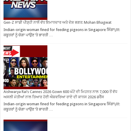
Gen-Z ਸਾਡੀ ਪੀੜ੍ਹੀ ਨਾਲੋਂ ਵੱਧ ਇਮਾਨਦਾਰ ਅਤੇ ਦੇਸ਼ ਭਗਤ: Mohan Bhagwat
Indian-origin woman fined for feeding pigeons in Singapore ਸਿੰਗਾਪੁਰ:
ਕਬੂਤਰਾਂ ਨੂੰ ਚੋਗਾ ਪਾਉਣ ’ਤੇ ਭਾਰਤੀ …
Aishwarya Rai’s Cannes 2026 Gown 600 ਘੰਟੇ ਦੀ ਮਿਹਨਤ ਨਾਲ 7,000 ਤੋਂ ਵੱਧ
ਅਸਲੀ ਮੋਤੀਆਂ ਨਾਲ ਤਿਆਰ ਹੋਈ ਐਸ਼ਵਰਿਆ ਰਾਏ ਦੀ ਕਾਨਸ 2026 ਡਰੈੱਸ
Indian-origin woman fined for feeding pigeons in Singapore ਸਿੰਗਾਪੁਰ:
ਕਬੂਤਰਾਂ ਨੂੰ ਚੋਗਾ ਪਾਉਣ ’ਤੇ ਭਾਰਤੀ …