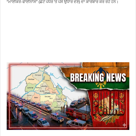
“ਮਾਈਕਰੋ-ਫਾਈਨਾਂਸ” (ਛੋਟੇ ਪੱਧਰ ‘ਤੇ ਪੈਸੇ ਉਧਾਰ ਦੇਣ) ਦਾ ਕਾਰੋਬਾਰ ਕਰ ਰਹੇ ਹਨ।