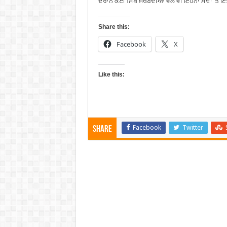
ਦੌਰਾਨ ਕਈ ਸਿੱਖ ਜਥੇਬੰਦੀਆਂ ਵੱਲੋਂ ਵੀ ਇਹਨਾਂ ਮੱਦਾਂ ’ਤੇ 
Share this:
Facebook
X
Like this:
Facebook
Twitter
Share