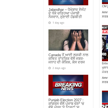
CM J
Jalandhar – ਧੋਖੇਬਾਜ਼ ਏਜੰਟ
Amri
ਦੇ ਧੱਕੇ ਚੜ੍ਹਿਆ ਪੰਜਾਬੀ
ਸਰਕਾ
ਨੌਜਵਾਨ, ਸੁਣਾਈ ਹੱਡਬੀਤੀ
1 day ago
Canada ਤੋਂ ਆਈ ਲੜਕੀ ਨਾਲ
ਕਥਿਤ ਤਾਂਤਰਿਕ ਵੱਲੋਂ ਜਬਰ-
ਜਨਾਹ ਦੀ ਕੋਸ਼ਿਸ਼, ਕੇਸ ਦਰਜ
Ente
ਖੁਲਾਸ
2 days ago
ਮੇਕਰਸ
Amri
ਸਰਕਾ
Punjab Election 2027 :
ਕਾਂਗਰਸ ਵੱਲੋਂ ਪੰਜਾਬ ਚੋਣਾਂ ‘ਚ
ਵੱਡੇ ਪੱਧਰ ‘ਤੇ ਟਿਕਟਾਂ ‘ਚ