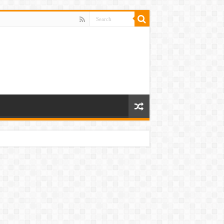
 ਸੀ ਹੱਥ