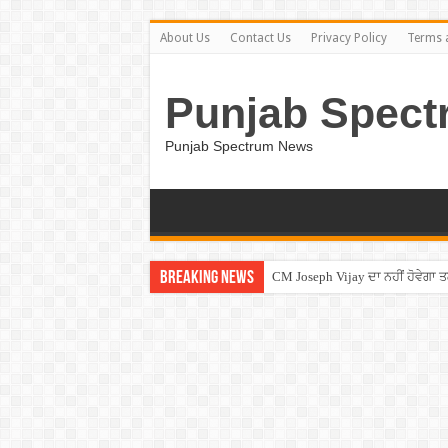
About Us
Contact Us
Privacy Policy
Terms 
Punjab Spect
Punjab Spectrum News
Breaking News
CM Joseph Vijay ਦਾ ਨਹੀਂ ਹੋਵੇਗਾ 
Entertainment News – ਕਮੇਡੀਅਨ ਚੰਦ