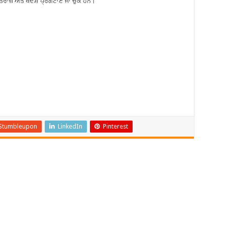
ਇਤਰਾਜ਼ ਅਤੇ ਖਦਸ਼ੇ ਪ੍ਰਗਟਾਏ ਜਾ ਚੁੱਕੇ ਹਨ।
Stumbleupon
LinkedIn
Pinterest