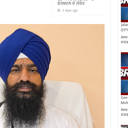
ਫੇਰਬਦਲ ਦੇ ਸੰਕੇਤ
2 days ago
Jala
ਸੁਣਾ
Amri
ਸਰਕਾ
Gen-
Moh
Amri
ਸਰਕਾ