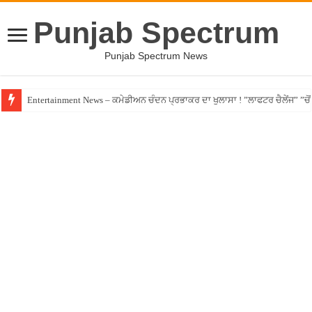
Punjab Spectrum
Punjab Spectrum News
Entertainment News – ਕਮੇਡੀਅਨ ਚੰਦਨ ਪ੍ਰਭਾਕਰ ਦਾ ਖੁਲਾਸਾ ! ”ਲਾਫਟਰ ਚੈਲੇਂਜ” ”ਚੋਂ ਰ