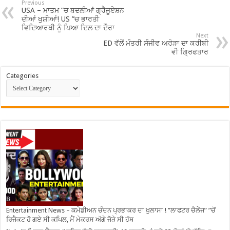
Previous
USA – ਮਾਤਮ ”ਚ ਬਦਲੀਆਂ ਗ੍ਰੈਜੂਏਸ਼ਨ
ਦੀਆਂ ਖੁਸ਼ੀਆਂ! US ”ਚ ਭਾਰਤੀ
ਵਿਦਿਆਰਥੀ ਨੂੰ ਪਿਆ ਦਿਲ ਦਾ ਦੌਰਾ
Next
ED ਵੱਲੋਂ ਮੰਤਰੀ ਸੰਜੀਵ ਅਰੋੜਾ ਦਾ ਕਰੀਬੀ
ਵੀ ਗ੍ਰਿਫਤਾਰ
Categories
Entertainment News – ਕਮੇਡੀਅਨ ਚੰਦਨ ਪ੍ਰਭਾਕਰ ਦਾ ਖੁਲਾਸਾ ! ”ਲਾਫਟਰ ਚੈਲੇਂਜ” ”ਚੋਂ
ਰਿਜੈਕਟ ਹੋ ਗਏ ਸੀ ਕਪਿਲ, ਮੈਂ ਮੇਕਰਸ ਅੱਗੇ ਜੋੜੇ ਸੀ ਹੱਥ