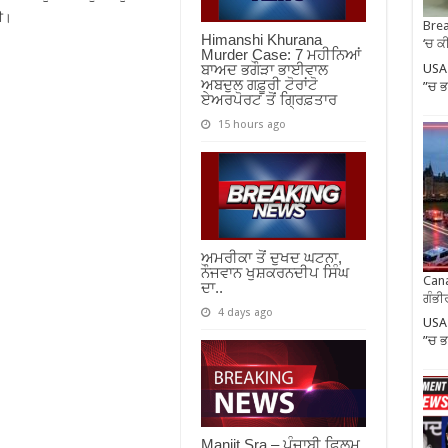
ਈ।
Brea
Himanshi Khurana
‘ਚ ਕ
Murder Case: 7 ਮਹੀਨਿਆਂ
USA 
ਬਾਅਦ ਭਗੌੜਾ ਭਾਈਵਾਲ
ਅਬਦੁਲ ਗਫ਼ੂਰੀ ਟੋਰਾਂਟੋ
”ਚ ਭ
ਏਅਰਪੋਰਟ ਤੋਂ ਗ੍ਰਿਫ਼ਤਾਰ
15 hours ago
ਅਮਰੀਕਾ ਤੋਂ ਦੁਖਦ ਘਟਨਾ,
ਨੌਜਵਾਨ ਖੁਸ਼ਕਰਨਦੀਪ ਸਿੰਘ
Cana
ਦਾ..
ਗੰਭੀਰ
4 days ago
USA 
”ਚ ਭ
Manjit Sra – ਪੰਜਾਬੀ ਫ਼ਿਲਮ