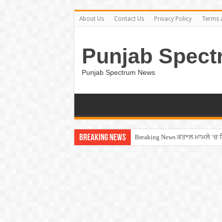
About Us
Contact Us
Privacy Policy
Terms 
Punjab Spect
Punjab Spectrum News
Breaking News
Breaking News ਕਤ*ਲ ਮਾਮਲੇ ‘ਚ ਗ੍ਰਿ