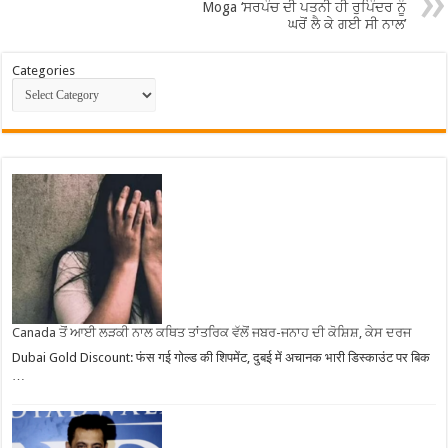
Moga ‘ਸਰਪੰਚ ਦੀ ਪਤਨੀ ਹੀ ਰੁਪਿੰਦਰ ਨੂੰ
ਘਰੋਂ ਲੈ ਕੇ ਗਈ ਸੀ ਨਾਲ’
Categories
Canada ਤੋਂ ਆਈ ਲੜਕੀ ਨਾਲ ਕਥਿਤ ਤਾਂਤਰਿਕ ਵੱਲੋਂ ਜਬਰ-ਜਨਾਹ ਦੀ ਕੋਸ਼ਿਸ਼, ਕੇਸ ਦਰਜ
Dubai Gold Discount: फंस गई गोल्ड की शिपमेंट, दुबई में अचानक भारी डिस्काउंट पर बिक
…