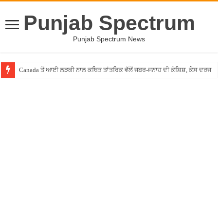
Punjab Spectrum
Punjab Spectrum News
Canada ਤੋਂ ਆਈ ਲੜਕੀ ਨਾਲ ਕਥਿਤ ਤਾਂਤਰਿਕ ਵੱਲੋਂ ਜਬਰ-ਜਨਾਹ ਦੀ ਕੋਸ਼ਿਸ਼, ਕੇਸ ਦਰਜ
Salman Khan ਨੇ ਉਡਾਇਆ ਰੈਪਰ ਬਾਦਸ਼ਾਹ ਦਾ ਮਜ਼ਾਕ, ਕਿਹਾ- ”ਉਸ ਨੂੰ ਸਮਝ ਆਈ ਕ