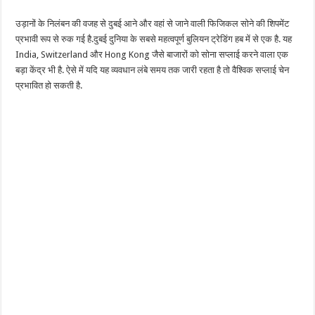
उड़ानों के निलंबन की वजह से दुबई आने और वहां से जाने वाली फिजिकल सोने की शिपमेंट
प्रभावी रूप से रुक गई है.दुबई दुनिया के सबसे महत्वपूर्ण बुलियन ट्रेडिंग हब में से एक है. यह
India, Switzerland और Hong Kong जैसे बाजारों को सोना सप्लाई करने वाला एक
बड़ा केंद्र भी है. ऐसे में यदि यह व्यवधान लंबे समय तक जारी रहता है तो वैश्विक सप्लाई चेन
प्रभावित हो सकती है.