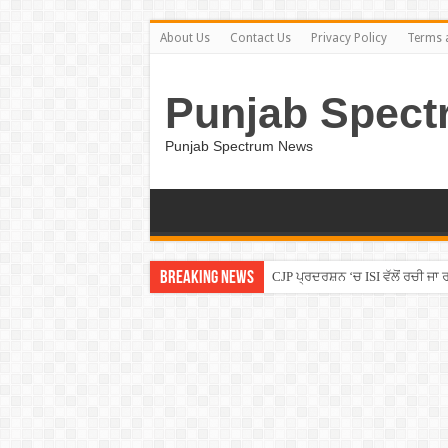
About Us
Contact Us
Privacy Policy
Terms 
Punjab Spect
Punjab Spectrum News
Breaking News
CJP ਪ੍ਰਦਰਸ਼ਨ ‘ਚ ISI ਵੱਲੋਂ ਰਚੀ ਜਾ ਰ