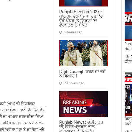
Punjab Election 2027 :
ਕਾਂਗਰਸ ਵੱਲੋਂ ਪੰਜਾਬ ਚੋਣਾਂ ‘ਚ
ਵੱਡੇ ਪੱਧਰ ‘ਤੇ ਟਿਕਟਾਂ ‘ਚ
ਫੇਰਬਦਲ ਦੇ ਸੰਕੇਤ
5 hours ago
Punja
ਪੱਧਰ 
Raji
ਛੀਨਾ
Diljit Dosanjh ਕਰਨ ਜਾ ਰਹੇ
ਨੇ ਵਿਆਹ !
23 hours ago
ਾਰਟੀ (ਆਪ) ਦੀ ਵਿਧਾਇਕਾ
ਤ ‘ਤੇ ਡਾਬਾ ਥਾਣੇ ਵਿੱਚ ਉਨ੍ਹਾਂ ਦੀ
ੋਖਾਧੜੀ ਦਾ ਮਾਮਲਾ ਦਰਜ ਕੀਤਾ ਗਿਆ
ਬਿਨਾ
Punjab News: ਚੰਡੀਗੜ੍ਹ
 ਦਾ ਭਵਿੱਖ ਬਰਬਾਦ ਕਰਨ ਦੇ ਨਾਲ-
ਰਿਐਲ
ਦੀ ਵਿਦਿਆਰਥਣ ਨਾਲ
 ਘਰੋਂ ਲੱਖਾਂ ਰੁਪਏ ਦਾ ਸੋਨਾ ਅਤੇ
ਲੁਧਿਆਣਾ ਦੇ ਹੋਟਲ ‘ਚ
Raji