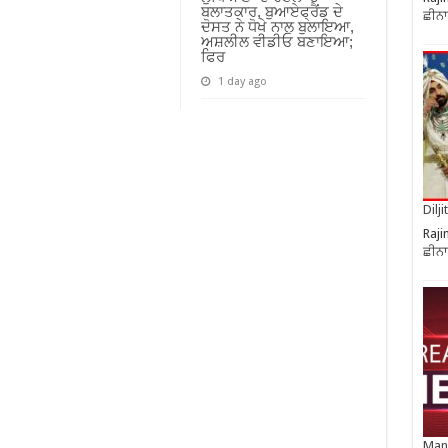
ਬਲਾਤਕਾਰ, ਬੁਆਏਫ੍ਰੈਂਡ ਦੇ
ਛੀਨਾ
ਦੋਸਤ ਨੇ ਧੋਖੇ ਨਾਲ ਬੁਲਾਇਆ,
ਅਸ਼ਲੀਲ ਵੀਡੀਓ ਬਣਾਇਆ;
ਫਿਰ
1 day ago
Dilj
Raji
ਛੀਨਾ
Manj