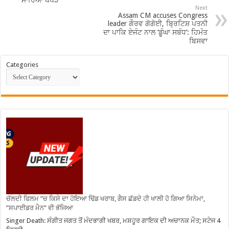
ਮਾਰਿਆ ਥੱਪੜ
Next
Assam CM accuses Congress
leader ਗੌਰਵ ਗੋਗੋਈ, ਬ੍ਰਿਟਿਸ਼ ਪਤਨੀ
ਦਾ ਪਾਕਿ ਏਜੰਟ ਨਾਲ ‘ਡੂੰਘਾ ਸਬੰਧ’: ਹਿਮੰਤ
ਬਿਸਵਾ
Categories
ਚੱਲਦੀ ਫਿਲਮ ”ਚ ਕਿਸੇ ਦਾ ਹੋਇਆ ਢਿੱਡ ਖਰਾਬ, ਗੈਸ ਛੱਡਦੇ ਹੀ ਖਾਲੀ ਹੋ ਗਿਆ ਸਿਨੇਮਾ,
”ਸਪਾਈਡਰ ਮੈਨ” ਵੀ ਭੱਜਿਆ
Singer Death: ਸੰਗੀਤ ਜਗਤ ਤੋਂ ਮੰਦਭਾਗੀ ਖਬਰ, ਮਸ਼ਹੂਰ ਗਾਇਕ ਦੀ ਅਚਾਨਕ ਮੌਤ; ਸਟੇਜ 4