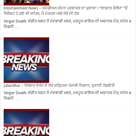
Entertainment News – ਕਮੇਡੀਅਨ ਚੰਦਨ ਪ੍ਰਭਾਕਰ ਦਾ ਖੁਲਾਸਾ ! ”ਲਾਫਟਰ ਚੈਲੇਂਜ” ”ਚੋਂ
ਰਿਜੈਕਟ ਹੋ ਗਏ ਸੀ ਕਪਿਲ, ਮੈਂ ਮੇਕਰਸ ਅੱਗੇ ਜੋੜੇ ਸੀ ਹੱਥ
Singer Death: ਸੰਗੀਤ ਜਗਤ ਤੋਂ ਮੰਦਭਾਗੀ ਖਬਰ, ਮਸ਼ਹੂਰ ਗਾਇਕ ਦੀ ਅਚਾਨਕ ਮੌਤ; ਸਟੇਜ 4
ਕਿਡਨੀ …
Jalandhar – ਧੋਖੇਬਾਜ਼ ਏਜੰਟ ਦੇ ਧੱਕੇ ਚੜ੍ਹਿਆ ਪੰਜਾਬੀ ਨੌਜਵਾਨ, ਸੁਣਾਈ ਹੱਡਬੀਤੀ
Singer Death: ਸੰਗੀਤ ਜਗਤ ਤੋਂ ਮੰਦਭਾਗੀ ਖਬਰ, ਮਸ਼ਹੂਰ ਗਾਇਕ ਦੀ ਅਚਾਨਕ ਮੌਤ; ਸਟੇਜ 4
ਕਿਡਨੀ …