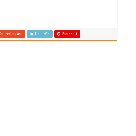
Stumbleupon
LinkedIn
Pinterest