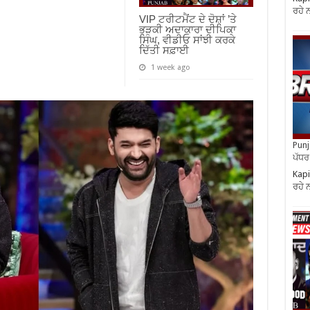
ਰਹੇ 
VIP ਟਰੀਟਮੈਂਟ ਦੇ ਦੋਸ਼ਾਂ ’ਤੇ
ਭੜਕੀ ਅਦਾਕਾਰਾ ਦੀਪਿਕਾ
ਸਿੰਘ, ਵੀਡੀਓ ਸਾਂਝੀ ਕਰਕੇ
ਦਿੱਤੀ ਸਫ਼ਾਈ
1 week ago
Punja
ਪੱਧਰ 
Kapi
ਰਹੇ 