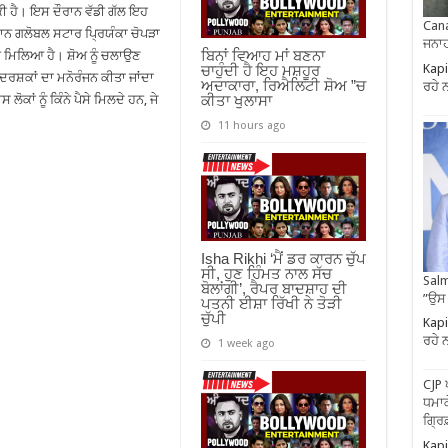
ੱਕੀ ਹੈ। ਇਸ ਦੌਰਾਨ ਵੱਡੀ ਗੱਲ ਇਹ
Cana
ਮਾਨ ਗਲੋਬਲ ਸਟਾਰ ਪ੍ਰਿਯੰਕਾ ਚੋਪੜਾ
ਜਨਾਹ
ਬਿਨਾਂ ਵਿਆਹ ਮਾਂ ਬਣਨਾ
ਰ ਮਿਲਿਆ ਹੈ। ਸ਼ੋਅ ਨੂੰ ਚਲਾਉਣ
Kapi
ਚਾਹੁੰਦੀ ਹੈ ਇਹ ਮਸ਼ਹੂਰ
ਦਰਸ਼ਕਾਂ ਦਾ ਮਨੋਰੰਜਨ ਕੀਤਾ ਜਾਂਦਾ
ਅਦਾਕਾਰਾ, ਰਿਐਲਿਟੀ ਸ਼ੋਅ ”ਚ
ਰਹੇ 
ਕੀਤਾ ਖੁਲਾਸਾ
ਲੋਕਾਂ ਨੂੰ ਕਿੰਨੇ ਪੈਸੇ ਮਿਲਦੇ ਹਨ, ਜੇ
11 hours ago
Isha Rikhi ‘ਮੈਂ ਡਰ ਕਾਰਨ ਚੁੱਪ
ਸੀ, ਹੁਣ ਹਿੰਮਤ ਨਾਲ ਸੱਚ
Salm
ਬੋਲਾਂਗੀ’, ਰੈਪਰ ਬਾਦਸ਼ਾਹ ਦੀ
”ਉਸ
ਪਤਨੀ ਈਸ਼ਾ ਰਿੱਖੀ ਨੇ ਤੋੜੀ
ਚੁੱਪੀ
Kapi
ਰਹੇ 
1 week ago
CJP 
ਧਮਾਕ
ਗ੍ਰਿ
Kapi