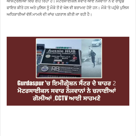
ਆਸਟ੍ਰੇਲੀਆ ਵਿੱਚ ਰਹਿ ਰਿਹਾ ਹੈ। ਮੋਟਰਸਾਈਕਲ ਸਵਾਰ ਆਏ ਨੌਜਵਾਨਾਂ ਨੇ ਦੋ ਰਾਉਂਡ
ਫਾਇਰ ਕੀਤੇ ਹਨ ਅਤੇ ਪੁਲਿਸ ਨੂੰ ਮੌਕੇ ਤੋਂ ਦੋ ਖੋਲ ਵੀ ਬਰਾਮਦ ਹੋਏ ਹਨ। ਮੌਕੇ ‘ਤੇ ਪਹੁੰਚੇ ਪੁਲਿਸ
ਅਧਿਕਾਰੀਆਂ ਵੱਲੋਂ ਮਾਮਲੇ ਦੀ ਜਾਂਚ ਪੜਤਾਲ ਕੀਤੀ ਜਾ ਰਹੀ ਹੈ।