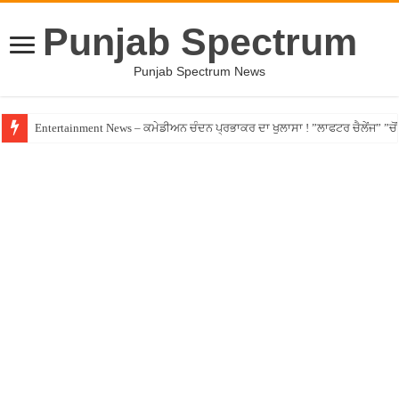
Punjab Spectrum
Punjab Spectrum News
Entertainment News – ਕਮੇਡੀਅਨ ਚੰਦਨ ਪ੍ਰਭਾਕਰ ਦਾ ਖੁਲਾਸਾ ! ”ਲਾਫਟਰ ਚੈਲੇਂਜ” ”ਚੋਂ ਰ