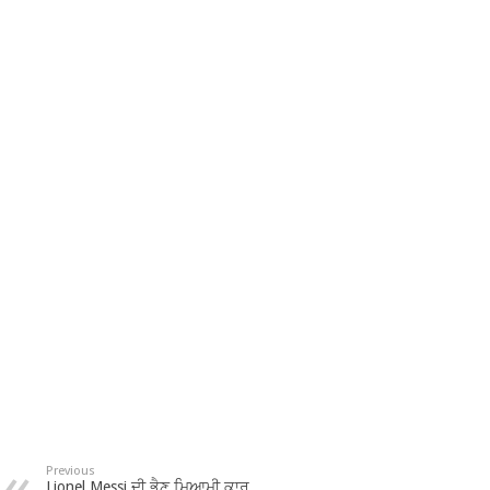
Previous
Lionel Messi ਦੀ ਭੈਣ ਮਿਆਮੀ ਕਾਰ