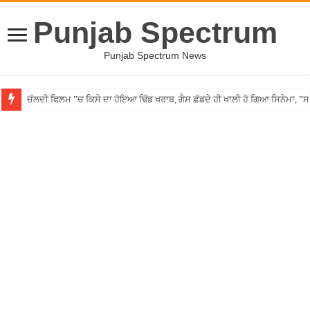
Punjab Spectrum
Punjab Spectrum News
ਚੱਲਦੀ ਫਿਲਮ ”ਚ ਕਿਸੇ ਦਾ ਹੋਇਆ ਢਿੱਡ ਖਰਾਬ, ਗੈਸ ਛੱਡਦੇ ਹੀ ਖਾਲੀ ਹੋ ਗਿਆ ਸਿਨੇਮਾ, 
Punjab ”ਚ ਵੱਡੀ ਵਾਰਦਾਤ! ਰਾਹ ”ਚ ਘੇਰ ਨੌਜਵਾਨ ਦਾ ਸ਼ਰੇਆਮ ਗੋਲ਼ੀਆਂ ਮਾਰ ਕੇ ਕੀਤਾ ਕ