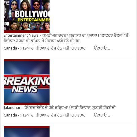
Entertainment News – ਕਮੇਡੀਅਨ ਚੰਦਨ ਪ੍ਰਭਾਕਰ ਦਾ ਖੁਲਾਸਾ ! ”ਲਾਫਟਰ ਚੈਲੇਂਜ” ”ਚੋਂ
ਰਿਜੈਕਟ ਹੋ ਗਏ ਸੀ ਕਪਿਲ, ਮੈਂ ਮੇਕਰਸ ਅੱਗੇ ਜੋੜੇ ਸੀ ਹੱਥ
Canada -: ਪਤਨੀ ਦੀ ਹੱਤਿਆ ਦੇ ਦੋਸ਼ ਹੇਠ ਪਤੀ ਗ੍ਰਿਫ਼ਤਾਰ ਓਂਟਾਰੀਓ …
Jalandhar – ਧੋਖੇਬਾਜ਼ ਏਜੰਟ ਦੇ ਧੱਕੇ ਚੜ੍ਹਿਆ ਪੰਜਾਬੀ ਨੌਜਵਾਨ, ਸੁਣਾਈ ਹੱਡਬੀਤੀ
Canada -: ਪਤਨੀ ਦੀ ਹੱਤਿਆ ਦੇ ਦੋਸ਼ ਹੇਠ ਪਤੀ ਗ੍ਰਿਫ਼ਤਾਰ ਓਂਟਾਰੀਓ …