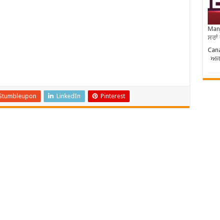
Manj
ਸਰਾਂ
Cana
ਅਜਨ
Stumbleupon
LinkedIn
Pinterest