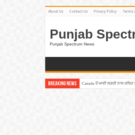
About Us
Contact Us
Privacy Policy
Terms 
Punjab Spect
Punjab Spectrum News
Breaking News
Canada ਤੋਂ ਆਈ ਲੜਕੀ ਨਾਲ ਕਥਿਤ ਤਾਂ