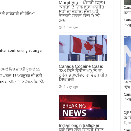
Manjit Sra – ਪੰਜਾਬੀ ਫ਼ਿਲਮ
‘ਕਬਜ਼ਾ’ ਦੇ ਨਿਰਮਾਤਾ ਮਨਜੀਤ
Cana
ਸਰਾਂ ਦਾ ਦੇਹਾਂਤ: ਜੱਦੀ ਘਰੋਂ
ਜਨਾਹ
ੂਲ ਦੇ ਕਾਰੋਬਾਰੀ ਦੀ ਹੱਤਿਆ
ਭੇਦਭਰੀ ਹਾਲਤ ਵਿੱਚ ਮਿਲੀ
ਲਾਸ਼
Cana
ਅਜਨ
1 day ago
after confronting stranger
Canada Cocaine Case:
ਹਮਲੇ ਵਿਚ ਭਾਰਤੀ ਮੂਲ ਦੇ 55
333 ਕਿੱਲੋ ਕੋਕੀਨ ਮਾਮਲੇ ’ਚ
ਟਰੱਕ ਡਰਾਈਵਰ ਰਾਵਿੰਦਰ ਬੀਰ
ਇਹ ਘਟਨਾ 19 ਅਕਤੂਬਰ ਦੀ ਦੱਸੀ
ਸਿੰਘ ਬਰੀ
Salm
09 ਸਟਰੀਟ ’ਤੇ ਦਿ ਕੌਮਨ ਰੈਸਟੋਰੈਂਟ
1 day ago
”ਉਸ
Cana
ਅਜਨ
CJP 
ਧਮਾਕ
ਗ੍ਰਿ
Indian origin trafficker:
ਯੂਕੇ ਵਿੱਚ ਬਾਲ ਜਿਨਸੀ ਸ਼ੋਸ਼ਣ
Cana