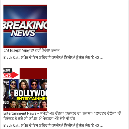
CM Joseph Vijay ਦਾ ਨਹੀਂ ਹੋਵੇਗਾ ਤਲਾਕ
Black Cat : ਸਪੇਨ ਦੇ ਇਸ ਸ਼ਹਿਰ ਨੇ ਕਾਲੀਆਂ ਬਿੱਲੀਆਂ ਨੂੰ ਗੋਦ ਲੈਣ ‘ਤੇ 40 …
Entertainment News – ਕਮੇਡੀਅਨ ਚੰਦਨ ਪ੍ਰਭਾਕਰ ਦਾ ਖੁਲਾਸਾ ! ”ਲਾਫਟਰ ਚੈਲੇਂਜ” ”ਚੋਂ
ਰਿਜੈਕਟ ਹੋ ਗਏ ਸੀ ਕਪਿਲ, ਮੈਂ ਮੇਕਰਸ ਅੱਗੇ ਜੋੜੇ ਸੀ ਹੱਥ
Black Cat : ਸਪੇਨ ਦੇ ਇਸ ਸ਼ਹਿਰ ਨੇ ਕਾਲੀਆਂ ਬਿੱਲੀਆਂ ਨੂੰ ਗੋਦ ਲੈਣ ‘ਤੇ 40 …