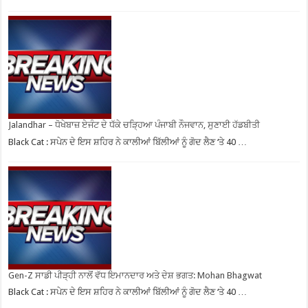
Jalandhar – ਧੋਖੇਬਾਜ਼ ਏਜੰਟ ਦੇ ਧੱਕੇ ਚੜ੍ਹਿਆ ਪੰਜਾਬੀ ਨੌਜਵਾਨ, ਸੁਣਾਈ ਹੱਡਬੀਤੀ
Black Cat : ਸਪੇਨ ਦੇ ਇਸ ਸ਼ਹਿਰ ਨੇ ਕਾਲੀਆਂ ਬਿੱਲੀਆਂ ਨੂੰ ਗੋਦ ਲੈਣ ‘ਤੇ 40 …
Gen-Z ਸਾਡੀ ਪੀੜ੍ਹੀ ਨਾਲੋਂ ਵੱਧ ਇਮਾਨਦਾਰ ਅਤੇ ਦੇਸ਼ ਭਗਤ: Mohan Bhagwat
Black Cat : ਸਪੇਨ ਦੇ ਇਸ ਸ਼ਹਿਰ ਨੇ ਕਾਲੀਆਂ ਬਿੱਲੀਆਂ ਨੂੰ ਗੋਦ ਲੈਣ ‘ਤੇ 40 …