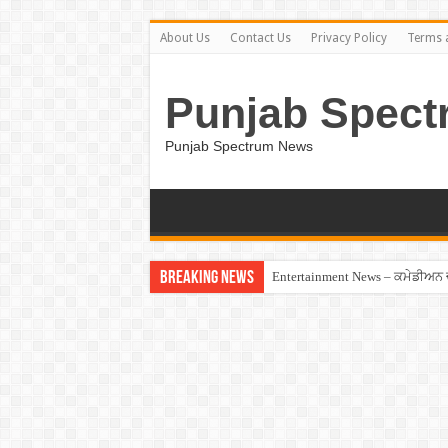
About Us
Contact Us
Privacy Policy
Terms 
Punjab Spect
Punjab Spectrum News
Breaking News
Entertainment News – ਕਮੇਡੀਅਨ ਚੰਦ