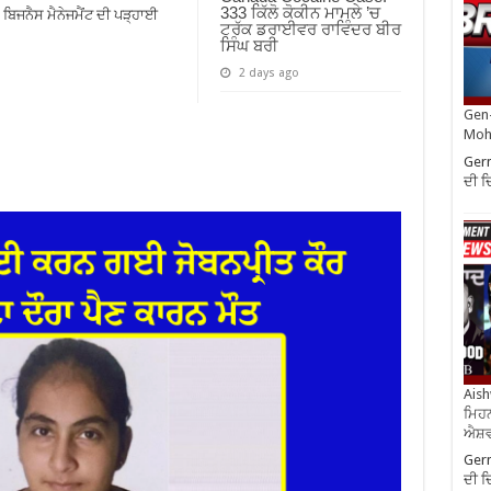
333 ਕਿੱਲੋ ਕੋਕੀਨ ਮਾਮਲੇ ’ਚ
ਿਜਨੈਸ ਮੈਨੇਜਮੈਂਟ ਦੀ ਪੜ੍ਹਾਈ
ਟਰੱਕ ਡਰਾਈਵਰ ਰਾਵਿੰਦਰ ਬੀਰ
ਸਿੰਘ ਬਰੀ
2 days ago
Gen-
Moh
Germ
ਦੀ ਦ
Aish
ਮਿਹਨ
ਐਸ਼ਵ
Germ
ਦੀ ਦ