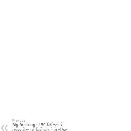
Previous
Big Breaking : 150 ਕਿੱਲਿਆਂ ਦੇ
ਮਾਲਕ ਜ਼ੈਲਦਾਰ ਪਿਓ-ਪੁੱਤ ਨੂੰ ਗੋਲ਼ੀ/ਆਂ