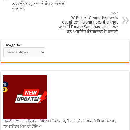
ਨਾਲ਼ ਭੁੰਨ’/ਤਾ, ਰਾਤ ਨੂੰ ਪੰਜਾਬ ‘ਚ ਵੱਡੀ
ਵਾਰਦਾਤ
Next
AAP chief Arvind Kejriwal’s
daughter Harshita ties the knot
with IIT mate Sambhav Jain – ਕੌਣ
ਹਨ ਅਰਵਿੰਦ ਕੇਜਰੀਵਾਲ ਦੇ ਜਵਾਈ
Categories
ਚੱਲਦੀ ਫਿਲਮ ”ਚ ਕਿਸੇ ਦਾ ਹੋਇਆ ਢਿੱਡ ਖਰਾਬ, ਗੈਸ ਛੱਡਦੇ ਹੀ ਖਾਲੀ ਹੋ ਗਿਆ ਸਿਨੇਮਾ,
”ਸਪਾਈਡਰ ਮੈਨ” ਵੀ ਭੱਜਿਆ