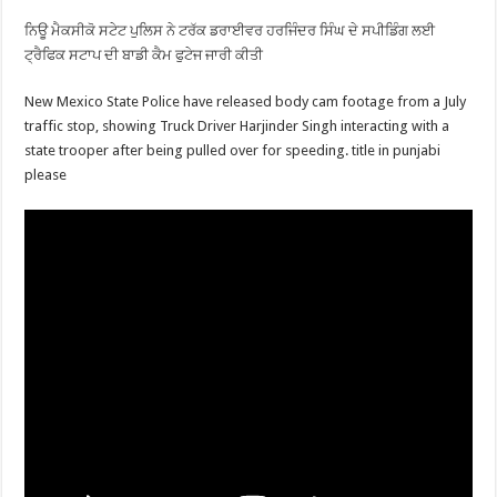
ਨਿਊ ਮੈਕਸੀਕੋ ਸਟੇਟ ਪੁਲਿਸ ਨੇ ਟਰੱਕ ਡਰਾਈਵਰ ਹਰਜਿੰਦਰ ਸਿੰਘ ਦੇ ਸਪੀਡਿੰਗ ਲਈ
ਟ੍ਰੈਫਿਕ ਸਟਾਪ ਦੀ ਬਾਡੀ ਕੈਮ ਫੁਟੇਜ ਜਾਰੀ ਕੀਤੀ
New Mexico State Police have released body cam footage from a July
traffic stop, showing Truck Driver Harjinder Singh interacting with a
state trooper after being pulled over for speeding. title in punjabi
please