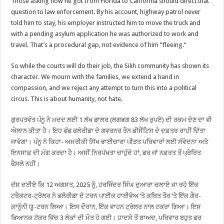
Those asking how he got from Florida to California should direct that
question to law enforcement. By his account, highway patrol never
told him to stay, his employer instructed him to move the truck and
with a pending asylum application he was authorized to work and
travel. That’s a procedural gap, not evidence of him “fleeing.”
So while the courts will do their job, the Sikh community has shown its
character. We mourn with the families, we extend a hand in
compassion, and we reject any attempt to turn this into a political
circus. This is about humanity, not hate.
ਗੁਰਪਤਵੰਤ ਪੰਨੂ ਨੇ ਮਦਦ ਲਈ 1 ਲੱਖ ਡਾਲਰ (ਲਗਭਗ 83 ਲੱਖ ਰੁਪਏ) ਦੀ ਰਕਮ ਦੇਣ ਦਾ ਵੀ
ਐਲਾਨ ਕੀਤਾ ਹੈ। ਇਹ ਫੰਡ ਫਲੋਰੀਡਾ ਦੇ ਗਵਰਨਰ ਰੌਨ ਡੀਸੈਂਟਿਸ ਦੇ ਦਫ਼ਤਰ ਰਾਹੀਂ ਦਿੱਤਾ
ਜਾਵੇਗਾ। ਪੰਨੂ ਨੇ ਕਿਹਾ- ਅਮਰੀਕੀ ਸਿੱਖ ਭਾਈਚਾਰਾ ਪੀੜਤ ਪਰਿਵਾਰਾਂ ਲਈ ਸੰਵੇਦਨਾ ਅਤੇ
ਇਨਸਾਫ਼ ਦੀ ਮੰਗ ਕਰਦਾ ਹੈ। ਅਸੀਂ ਨਿਰਪੱਖਤਾ ਚਾਹੁੰਦੇ ਹਾਂ, ਡਰ ਜਾਂ ਨਫ਼ਰਤ ਤੋਂ ਪ੍ਰੇਰਿਤ
ਫੈਸਲੇ ਨਹੀਂ।
ਦੱਸ ਦਈਏ ਕਿ 12 ਅਗਸਤ, 2025 ਨੂੰ, ਹਰਜਿੰਦਰ ਸਿੰਘ ਦੁਆਰਾ ਚਲਾਏ ਜਾ ਰਹੇ ਇੱਕ
ਟਰੈਕਟਰ-ਟ੍ਰੇਲਰ ਨੇ ਫਲੋਰੀਡਾ ਦੇ ਟਰਨ ਪਾਈਕ ਹਾਈਵੇਅ ‘ਤੇ ਕਥਿਤ ਤੌਰ ‘ਤੇ ਇੱਕ ਗੈਰ-
ਕਾਨੂੰਨੀ ਯੂ-ਟਰਨ ਲਿਆ। ਇਸ ਦੌਰਾਨ, ਇੱਕ ਵਾਹਨ ਟ੍ਰੇਲਰ ਨਾਲ ਟਕਰਾ ਗਿਆ। ਇਸ
ਭਿਆਨਕ ਟੱਕਰ ਵਿੱਚ 3 ਲੋਕਾਂ ਦੀ ਮੌਤ ਹੋ ਗਈ। ਹਾਦਸੇ ਤੋਂ ਬਾਅਦ, ਪਰਿਵਾਰ ਬਹੁਤ ਡਰ