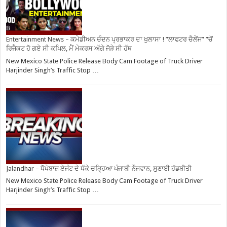
Entertainment News – ਕਮੇਡੀਅਨ ਚੰਦਨ ਪ੍ਰਭਾਕਰ ਦਾ ਖੁਲਾਸਾ ! ”ਲਾਫਟਰ ਚੈਲੇਂਜ” ”ਚੋਂ
ਰਿਜੈਕਟ ਹੋ ਗਏ ਸੀ ਕਪਿਲ, ਮੈਂ ਮੇਕਰਸ ਅੱਗੇ ਜੋੜੇ ਸੀ ਹੱਥ
New Mexico State Police Release Body Cam Footage of Truck Driver
Harjinder Singh’s Traffic Stop …
Jalandhar – ਧੋਖੇਬਾਜ਼ ਏਜੰਟ ਦੇ ਧੱਕੇ ਚੜ੍ਹਿਆ ਪੰਜਾਬੀ ਨੌਜਵਾਨ, ਸੁਣਾਈ ਹੱਡਬੀਤੀ
New Mexico State Police Release Body Cam Footage of Truck Driver
Harjinder Singh’s Traffic Stop …